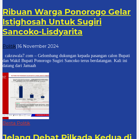
Ribuan Warga Ponorogo Gelar
Istighosah Untuk Sugiri
Sancoko-Lisdyarita
oleh
Politik
|
16 November 2024
cakrawala
cakrawala7.com – Gelombang dukungan kepada pasangan calon Bupati
7
dan Wakil Bupati Ponorogo Sugiri Sancoko terus berdatangan. Kali ini
datang dari Jamaah
Berita Politik
Jelang Debat Pilkada Kedua di