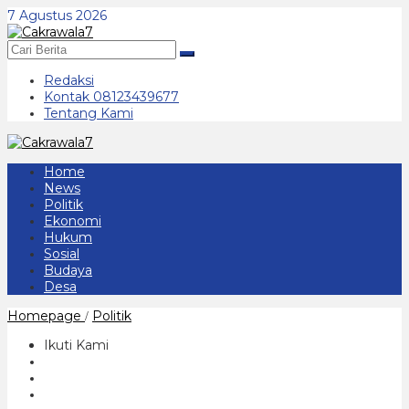
Lewati
7 Agustus 2026
ke
konten
Redaksi
Kontak 08123439677
Tentang Kami
Home
News
Politik
Ekonomi
Hukum
Sosial
Budaya
Desa
Antusias
Homepage
Politik
/
Warga
Kelurahan
Ikuti Kami
Kepatihan
Ponorogo
Mendirikan
Posko