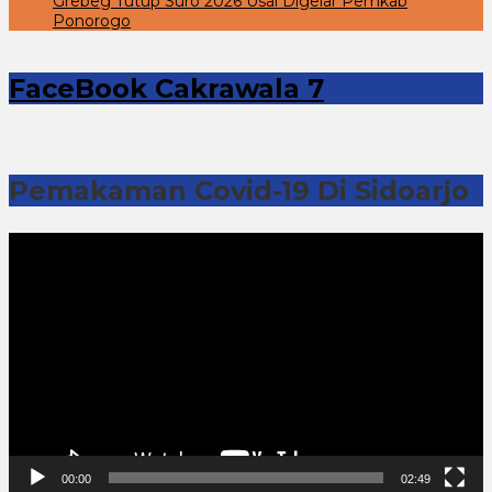
Grebeg Tutup Suro 2026 Usai Digelar Pemkab
Ponorogo
FaceBook Cakrawala 7
Pemakaman Covid-19 Di Sidoarjo
Pemutar
Video
00:00
02:49