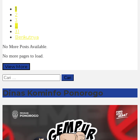
1
2
3
…
31
Berikutnya
No More Posts Available.
No more pages to load.
View More
Cari
untuk:
Dinas Kominfo Ponorogo