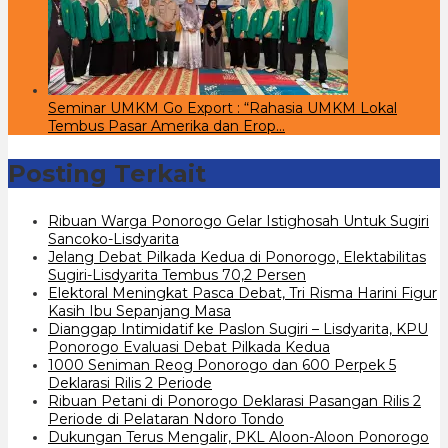
Seminar UMKM Go Export : “Rahasia UMKM Lokal
Tembus Pasar Amerika dan Erop…
Posting Terkait
Ribuan Warga Ponorogo Gelar Istighosah Untuk Sugiri
Sancoko-Lisdyarita
Jelang Debat Pilkada Kedua di Ponorogo, Elektabilitas
Sugiri-Lisdyarita Tembus 70,2 Persen
Elektoral Meningkat Pasca Debat, Tri Risma Harini Figur
Kasih Ibu Sepanjang Masa
Dianggap Intimidatif ke Paslon Sugiri – Lisdyarita, KPU
Ponorogo Evaluasi Debat Pilkada Kedua
1000 Seniman Reog Ponorogo dan 600 Perpek 5
Deklarasi Rilis 2 Periode
Ribuan Petani di Ponorogo Deklarasi Pasangan Rilis 2
Periode di Pelataran Ndoro Tondo
Dukungan Terus Mengalir, PKL Aloon-Aloon Ponorogo