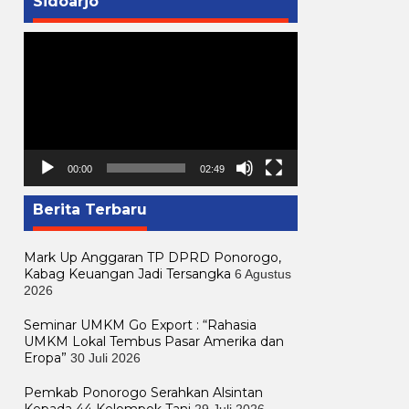
Sidoarjo
Pemutar
Video
00:00
02:49
Berita Terbaru
Mark Up Anggaran TP DPRD Ponorogo,
Kabag Keuangan Jadi Tersangka
6 Agustus
2026
Seminar UMKM Go Export : “Rahasia
UMKM Lokal Tembus Pasar Amerika dan
Eropa”
30 Juli 2026
Pemkab Ponorogo Serahkan Alsintan
Kepada 44 Kelompok Tani
29 Juli 2026