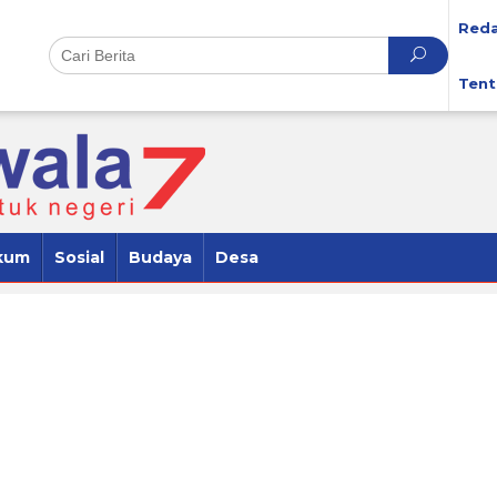
Reda
Tent
kum
Sosial
Budaya
Desa