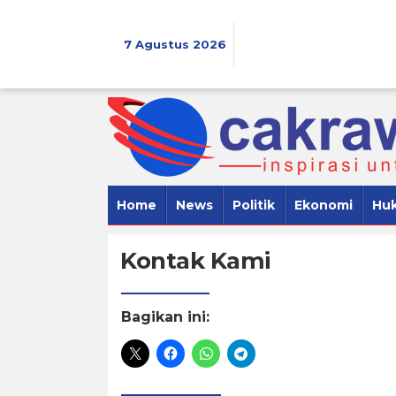
Lewati
ke
konten
7 Agustus 2026
Home
News
Politik
Ekonomi
Hu
Kontak Kami
|
20
Juli
Bagikan ini:
2020
Oleh
Cakrawala
7