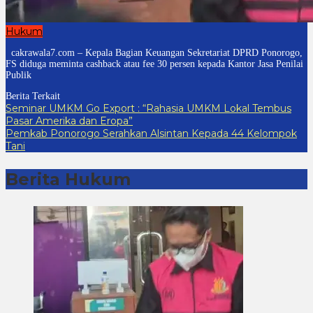
Hukum
cakrawala7.com – Kepala Bagian Keuangan Sekretariat DPRD Ponorogo,
FS diduga meminta cashback atau fee 30 persen kepada Kantor Jasa Penilai
Publik
Berita Terkait
Seminar UMKM Go Export : “Rahasia UMKM Lokal Tembus
Pasar Amerika dan Eropa”
Pemkab Ponorogo Serahkan Alsintan Kepada 44 Kelompok
Tani
Berita Hukum