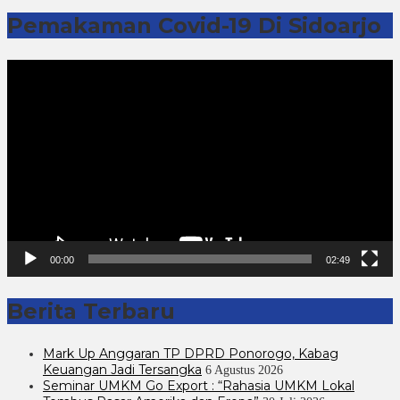
Pemakaman Covid-19 Di Sidoarjo
Pemutar
Video
00:00
02:49
Berita Terbaru
Mark Up Anggaran TP DPRD Ponorogo, Kabag
Keuangan Jadi Tersangka
6 Agustus 2026
Seminar UMKM Go Export : “Rahasia UMKM Lokal