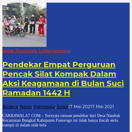
Cakrawala7
Kabar Ponorogo
Lintas peristiwa
,
Pendekar Empat Perguruan
Pencak Silat Kompak Dalam
Aksi Keagamaan di Bulan Suci
Ramadan 1442 H
oleh
Budaya
,
News
,
Pariwisata
,
Sosial
|
7 Mei 2021
7 Mei 2021
cakrawal
CAKRAWALA7.COM – Ternyata ratusan pendekar dari Desa Nambak
7
Kecamatan Bungkal Kabupaten Ponorogo ini tidak hanya lincah serta
trampil di dalam olah bela