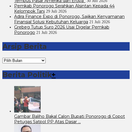
Tembus Pasar Amerika dan Eropa”
30 Juli 2026
Pemkab Ponorogo Serahkan Alsintan Kepada 44
Kelompok Tani
29 Juli 2026
Adira Finance Expo di Ponorogo, Sajikan Kenyamanan
Finansial Solusi Kebutuhan Keluarga
21 Juli 2026
Grebeg Tutup Suro 2026 Usai Digelar Pemkab
Ponorogo
21 Juli 2026
Arsip Berita
Arsip
Berita
Berita Politik
+
Gambar Baliho Bakal Calon Bupati Ponorogo di Copot
Petugas Satpol PP Atas Dasar …