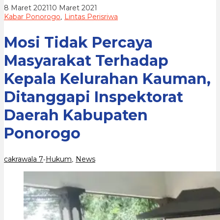
Kauman,
oleh
8 Maret 2021
10 Maret 2021
Ditanggapi
cakrawala
Kabar Ponorogo
Lintas Perisriwa
,
Inspektorat
7
Daerah
Kabupaten
Mosi Tidak Percaya
Ponorogo
Masyarakat Terhadap
Kepala Kelurahan Kauman,
Ditanggapi Inspektorat
Daerah Kabupaten
Ponorogo
cakrawala 7
Hukum
News
-
,