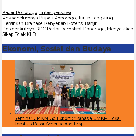
Kabar Ponorogo
Lintas peristiwa
Navigasi
Pos sebelumnya
Bupati Ponorogo, Turun Langsung
Bersihkan Drainase Penyebab Potensi Banjir
pos
Pos berikutnya
DPC Partai Demokrat Ponorogo, Menyatakan
Sikap Tolak KLB
Ekonomi, Sosial dan Budaya
Seminar UMKM Go Export : “Rahasia UMKM Lokal
Tembus Pasar Amerika dan Erop…