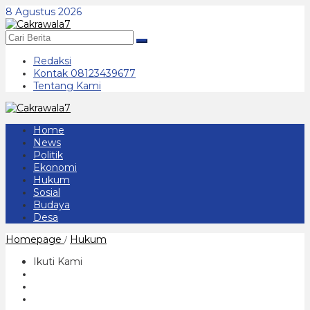
Lewati
8 Agustus 2026
ke
konten
Redaksi
Kontak 08123439677
Tentang Kami
Home
News
Politik
Ekonomi
Hukum
Sosial
Budaya
Desa
Mosi
Homepage
Hukum
/
Tidak
Percaya
Ikuti Kami
Masyarakat
Terhadap
Kepala
Kelurahan