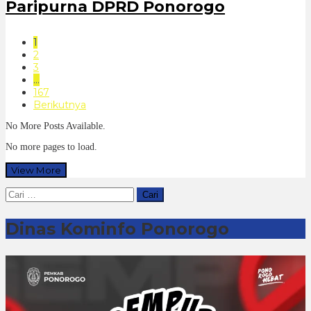
Paripurna DPRD Ponorogo
1
2
3
…
167
Berikutnya
No More Posts Available.
No more pages to load.
View More
Cari
untuk:
Dinas Kominfo Ponorogo