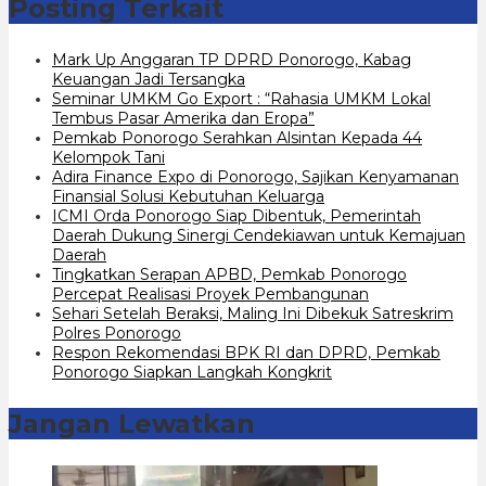
Posting Terkait
Mark Up Anggaran TP DPRD Ponorogo, Kabag
Keuangan Jadi Tersangka
Seminar UMKM Go Export : “Rahasia UMKM Lokal
Tembus Pasar Amerika dan Eropa”
Pemkab Ponorogo Serahkan Alsintan Kepada 44
Kelompok Tani
Adira Finance Expo di Ponorogo, Sajikan Kenyamanan
Finansial Solusi Kebutuhan Keluarga
ICMI Orda Ponorogo Siap Dibentuk, Pemerintah
Daerah Dukung Sinergi Cendekiawan untuk Kemajuan
Daerah
Tingkatkan Serapan APBD, Pemkab Ponorogo
Percepat Realisasi Proyek Pembangunan
Sehari Setelah Beraksi, Maling Ini Dibekuk Satreskrim
Polres Ponorogo
Respon Rekomendasi BPK RI dan DPRD, Pemkab
Ponorogo Siapkan Langkah Kongkrit
Jangan Lewatkan