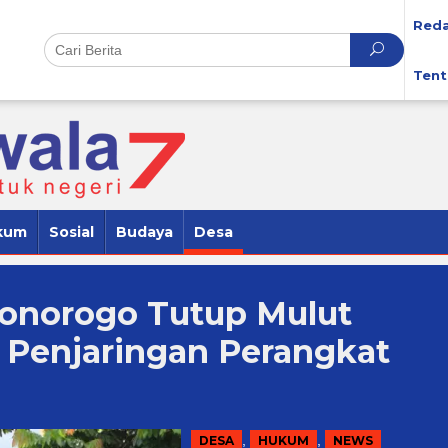
Reda
Tent
kum
Sosial
Budaya
Desa
onorogo Tutup Mulut
i Penjaringan Perangkat
,
,
DESA
HUKUM
NEWS