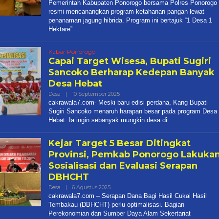
Cakrawala
Pemerintah Kabupaten Ponorogo bersama Polres Ponorogo
7
resmi mencanangkan program ketahanan pangan lewat
penanaman jagung hibrida. Program ini bertajuk “1 Desa 1
Hektare”
Kabar Ponorogo
Capai Target Wisesa, Bupati Sugiri
Sancoko Berharap Kedepan Banyak
Desa Hebat
Oleh
Desa
|
10 September 2025
Cakrawala
cakrawala7.com- Meski baru edisi perdana, Kang Bupati
7
Sugiri Sancoko menaruh harapan besar pada program Desa
Hebat. Ia ingin sebanyak mungkin desa di
Kejar Target 5 Besar Ditingkat
Provinsi, Pemkab Ponorogo Lakuka
Sosialisasi dan Evaluasi Serapan
DBHCHT
Oleh
Desa
|
6 Agustus 2025
Cakrawala
cakrawala7.com – Serapan Dana Bagi Hasil Cukai Hasil
7
Tembakau (DBHCHT) perlu optimalisasi. Bagian
Perekonomian dan Sumber Daya Alam Sekertariat