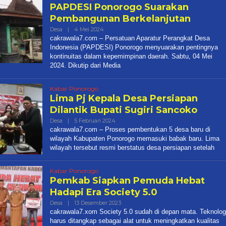
PAPDESI Ponorogo Suarakan
Pembangunan Berkelanjutan
Oleh
Desa
|
4 Mei 2024
Cakrawala
cakrawala7.com – Persatuan Aparatur Perangkat Desa
7
Indonesia (PAPDESI) Ponorogo menyuarakan pentingnya
kontinuitas dalam kepemimpinan daerah. Sabtu, 04 Mei
2024. Dikutip dari Media
Kabar Ponorogo
Lima Pj Kepala Desa Persiapan
Dilantik Bupati Sugiri Sancoko
Oleh
Desa
|
5 Februari 2024
Cakrawala
cakrawala7.com – Proses pembentukan 5 desa baru di
7
wilayah Kabupaten Ponorogo memasuki babak baru. Lima
wilayah tersebut resmi berstatus desa persiapan setelah
Kabar Ponorogo
Pemkab Siapkan Pemuda Hebat
Hadapi Era Society 5.0
Oleh
Desa
|
13 Desember 2023
Cakrawala
cakrawala7.xom Society 5.0 sudah di depan mata. Teknolog
7
harus ditangkap sebagai alat untuk meningkatkan kualitas