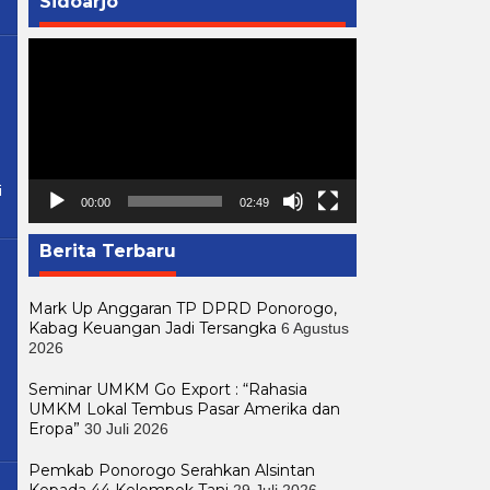
Sidoarjo
Pemutar
Video
i
00:00
02:49
Berita Terbaru
Mark Up Anggaran TP DPRD Ponorogo,
Kabag Keuangan Jadi Tersangka
6 Agustus
2026
Seminar UMKM Go Export : “Rahasia
UMKM Lokal Tembus Pasar Amerika dan
Eropa”
30 Juli 2026
Pemkab Ponorogo Serahkan Alsintan
Kepada 44 Kelompok Tani
29 Juli 2026