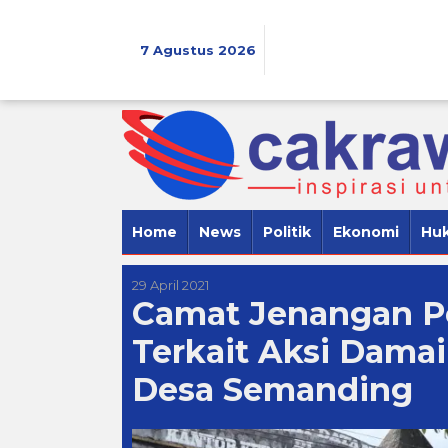
Lewati
ke
konten
7 Agustus 2026
Home
News
Politik
Ekonomi
Hu
29 April 2021
Camat Jenangan P
Terkait Aksi Dama
Desa Semanding