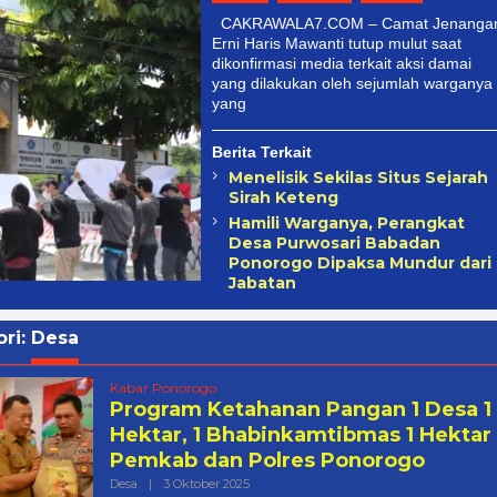
CAKRAWALA7.COM – Camat Jenanga
Erni Haris Mawanti tutup mulut saat
dikonfirmasi media terkait aksi damai
yang dilakukan oleh sejumlah warganya
yang
Berita Terkait
Menelisik Sekilas Situs Sejarah
Sirah Keteng
Hamili Warganya, Perangkat
Desa Purwosari Babadan
Ponorogo Dipaksa Mundur dari
Jabatan
ri:
Desa
Kabar Ponorogo
Program Ketahanan Pangan 1 Desa 1
Hektar, 1 Bhabinkamtibmas 1 Hektar
Pemkab dan Polres Ponorogo
Oleh
Desa
|
3 Oktober 2025