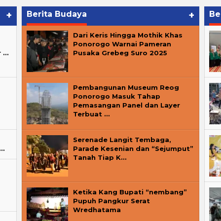
+
Berita Budaya
+
Be
Dari Keris Hingga Mothik Khas
Ponorogo Warnai Pameran
r …
Pusaka Grebeg Suro 2025
Pembangunan Museum Reog
Ponorogo Masuk Tahap
Pemasangan Panel dan Layer
Terbuat …
Serenade Langit Tembaga,
o…
Parade Kesenian dan “Sejumput”
Tanah Tiap K…
Ketika Kang Bupati “nembang”
Pupuh Pangkur Serat
Wredhatama