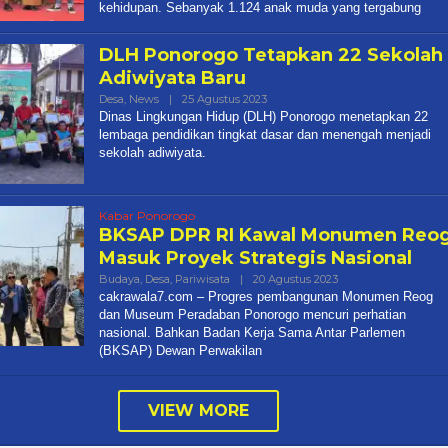
kehidupan. Sebanyak 1.124 anak muda yang tergabung
DLH Ponorogo Tetapkan 22 Sekolah
Adiwiyata Baru
Oleh
Desa
,
News
|
25 Agustus 2023
Cakrawala
Dinas Lingkungan Hidup (DLH) Ponorogo menetapkan 22
7
lembaga pendidikan tingkat dasar dan menengah menjadi
sekolah adiwiyata.
Kabar Ponorogo
BKSAP DPR RI Kawal Monumen Reo
Masuk Proyek Strategis Nasional
Oleh
Budaya
,
Desa
,
Pariwisata
|
20 Agustus 2023
Cakrawala
cakrawala7.com – Progres pembangunan Monumen Reog
7
dan Museum Peradaban Ponorogo mencuri perhatian
nasional. Bahkan Badan Kerja Sama Antar Parlemen
(BKSAP) Dewan Perwakilan
VIEW MORE