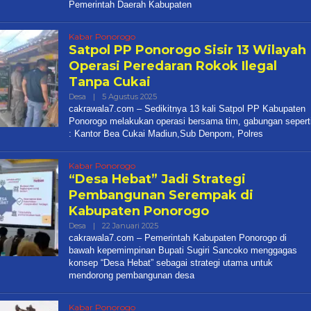
Pemerintah Daerah Kabupaten
Kabar Ponorogo
Satpol PP Ponorogo Sisir 13 Wilayah
Operasi Peredaran Rokok Ilegal
Tanpa Cukai
Oleh
Desa
|
5 Agustus 2025
Cakrawala
cakrawala7.com – Sedikitnya 13 kali Satpol PP Kabupaten
7
Ponorogo melakukan operasi bersama tim, gabungan sepert
: Kantor Bea Cukai Madiun,Sub Denpom, Polres
Kabar Ponorogo
“Desa Hebat” Jadi Strategi
Pembangunan Serempak di
Kabupaten Ponorogo
Oleh
Desa
|
22 Januari 2025
Cakrawala
cakrawala7.com – Pemerintah Kabupaten Ponorogo di
7
bawah kepemimpinan Bupati Sugiri Sancoko menggagas
konsep “Desa Hebat” sebagai strategi utama untuk
mendorong pembangunan desa
Kabar Ponorogo