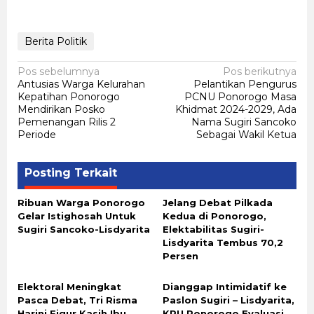
Berita Politik
Navigasi
Pos sebelumnya
Pos berikutnya
Antusias Warga Kelurahan
Pelantikan Pengurus
pos
Kepatihan Ponorogo
PCNU Ponorogo Masa
Mendirikan Posko
Khidmat 2024-2029, Ada
Pemenangan Rilis 2
Nama Sugiri Sancoko
Periode
Sebagai Wakil Ketua
Posting Terkait
Ribuan Warga Ponorogo
Jelang Debat Pilkada
Gelar Istighosah Untuk
Kedua di Ponorogo,
Sugiri Sancoko-Lisdyarita
Elektabilitas Sugiri-
Lisdyarita Tembus 70,2
Persen
Elektoral Meningkat
Dianggap Intimidatif ke
Pasca Debat, Tri Risma
Paslon Sugiri – Lisdyarita,
Harini Figur Kasih Ibu
KPU Ponorogo Evaluasi