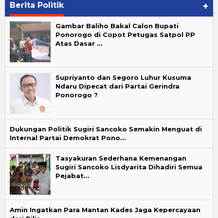
Berita Politik
+
Gambar Baliho Bakal Calon Bupati
Ponorogo di Copot Petugas Satpol PP
Atas Dasar …
Supriyanto dan Segoro Luhur Kusuma
Ndaru Dipecat dari Partai Gerindra
Ponorogo ?
Dukungan Politik Sugiri Sancoko Semakin Menguat di
Internal Partai Demokrat Pono…
Tasyakuran Sederhana Kemenangan
Sugiri Sancoko Lisdyarita Dihadiri Semua
Pejabat…
Amin Ingatkan Para Mantan Kades Jaga Kepercayaan