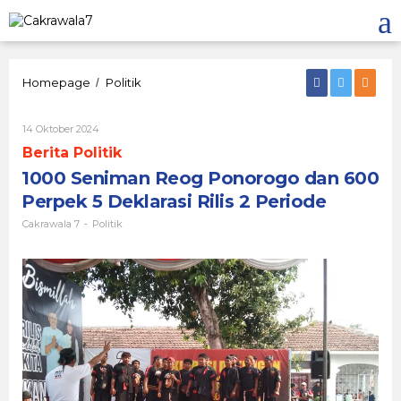
Lewati
ke
konten
1000
Homepage
Politik
/
Seniman
Reog
Oleh
14 Oktober 2024
Ponorogo
Cakrawala
dan
Berita Politik
7
600
1000 Seniman Reog Ponorogo dan 600
Perpek
5
Perpek 5 Deklarasi Rilis 2 Periode
Deklarasi
Cakrawala 7
Politik
-
Rilis
2
Periode