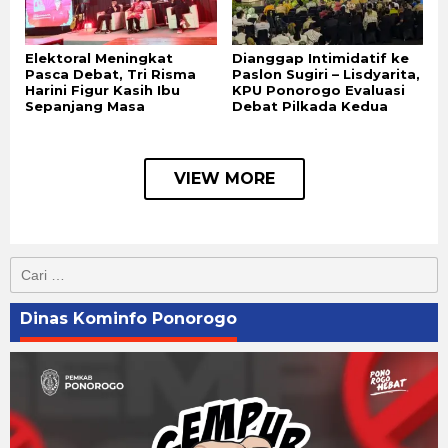
Elektoral Meningkat
Dianggap Intimidatif ke
Pasca Debat, Tri Risma
Paslon Sugiri – Lisdyarita,
Harini Figur Kasih Ibu
KPU Ponorogo Evaluasi
Sepanjang Masa
Debat Pilkada Kedua
VIEW MORE
Cari
untuk:
Dinas Kominfo Ponorogo