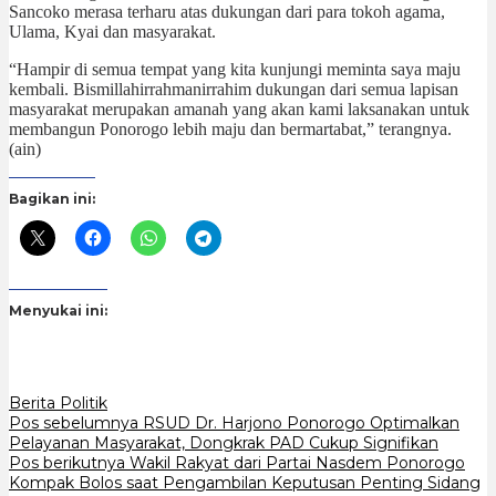
Sancoko merasa terharu atas dukungan dari para tokoh agama,
Ulama, Kyai dan masyarakat.
“Hampir di semua tempat yang kita kunjungi meminta saya maju
kembali. Bismillahirrahmanirrahim dukungan dari semua lapisan
masyarakat merupakan amanah yang akan kami laksanakan untuk
membangun Ponorogo lebih maju dan bermartabat,” terangnya.
(ain)
Bagikan ini:
Menyukai ini:
Berita Politik
Navigasi
Pos sebelumnya
RSUD Dr. Harjono Ponorogo Optimalkan
Pelayanan Masyarakat, Dongkrak PAD Cukup Signifikan
pos
Pos berikutnya
Wakil Rakyat dari Partai Nasdem Ponorogo
Kompak Bolos saat Pengambilan Keputusan Penting Sidang