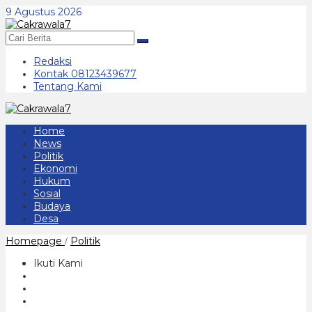
Lewati
9 Agustus 2026
ke
konten
Redaksi
Kontak 08123439677
Tentang Kami
Home
News
Politik
Ekonomi
Hukum
Sosial
Budaya
Desa
Ribuan
Homepage
Politik
/
Warga
Ponorogo
Ikuti Kami
Gelar
Istighosah
Untuk
Sugiri