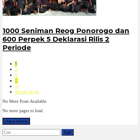
1000 Seniman Reog Ponorogo dan
600 Perpek 5 Deklarasi Rilis 2
Periode
1
2
3
…
31
Berikutnya
No More Posts Available.
No more pages to load.
View More
Cari
untuk: