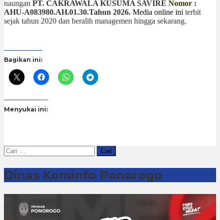
2020
26
naungan
PT. CAKRAWALA KUSUMA SAVIRE
N
omor
:
April
AHU-A083980.AH.01.30.Tahun 2026.
Media online ini
terbit
2026
sejak tahun 2020 dan beralih managemen hingga sekarang.
oleh
cakrawala7.com
Bagikan ini:
Menyukai ini:
Cari
untuk:
Dinas Kominfo Ponorogo