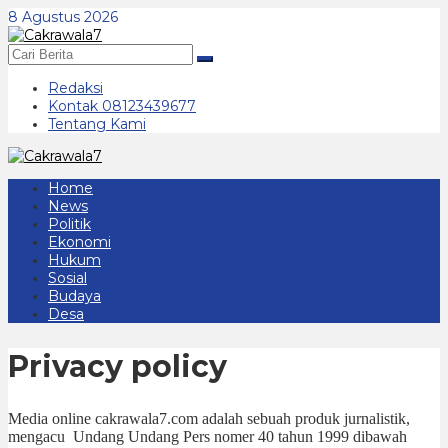
Lewati
8 Agustus 2026
ke
konten
Redaksi
Kontak 08123439677
Tentang Kami
Home
News
Politik
Ekonomi
Hukum
Sosial
Budaya
Desa
Privacy policy
|
2
Media online cakrawala7.com adalah sebuah produk jurnalistik,
April
mengacu Undang Undang Pers nomer 40 tahun 1999 dibawah