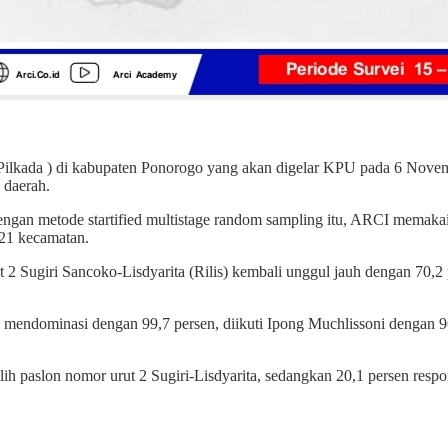
 Pilkada ) di kabupaten Ponorogo yang akan digelar KPU pada 6 Novem
 daerah.
engan metode startified multistage random sampling itu, ARCI memaka
 21 kecamatan.
urut 2 Sugiri Sancoko-Lisdyarita (Rilis) kembali unggul jauh dengan 70
oko mendominasi dengan 99,7 persen, diikuti Ipong Muchlissoni dengan 9
ilih paslon nomor urut 2 Sugiri-Lisdyarita, sedangkan 20,1 persen res