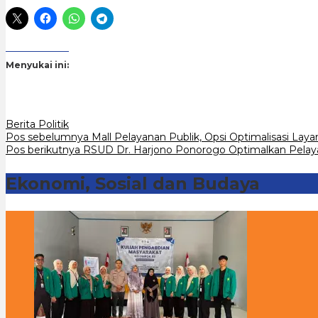
Menyukai ini:
Berita Politik
Navigasi
Pos sebelumnya
Mall Pelayanan Publik, Opsi Optimalisasi Laya
Pos berikutnya
RSUD Dr. Harjono Ponorogo Optimalkan Pelaya
pos
Ekonomi, Sosial dan Budaya