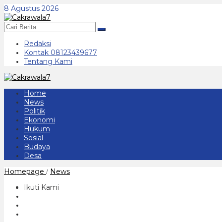
Lewati
8 Agustus 2026
ke
konten
Redaksi
Kontak 08123439677
Tentang Kami
Home
News
Politik
Ekonomi
Hukum
Sosial
Budaya
Desa
Jelang
Homepage
News
/
Debat
Pilkada
Ikuti Kami
Kedua
di
Ponorogo,
Elektabilitas