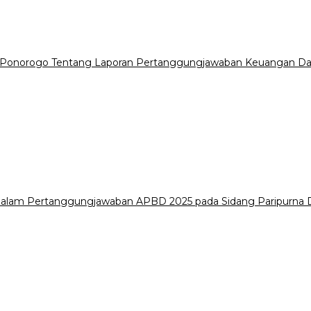
 Ponorogo Tentang Laporan Pertanggungjawaban Keuangan Da
i dalam Pertanggungjawaban APBD 2025 pada Sidang Paripurn