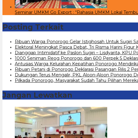
Seminar UMKM Go Export : “Rahasia UMKM Lokal Tembu
Posting Terkait
Ribuan Warga Ponorogo Gelar Istighosah Untuk Sugiri Sa
Elektoral Meningkat Pasca Debat, Tri Risma Harini Figur
Dianggap Intimidatif ke Paslon Sugiri – Lisdyarita, KPU
1000 Seniman Reog Ponorogo dan 600 Perpek 5 Deklarasi
Antusias Warga Kelurahan Kepatihan Ponorogo Mendirik
Ribuan Petani di Ponorogo Deklarasi Pasangan Rilis 2 Pe
Dukungan Terus Mengalir, PKL Aloon-Aloon Ponorogo Dekl
Pilkada Ponorogo, Masyarakat Sudah Tahu Pilihan Merek
Jangan Lewatkan