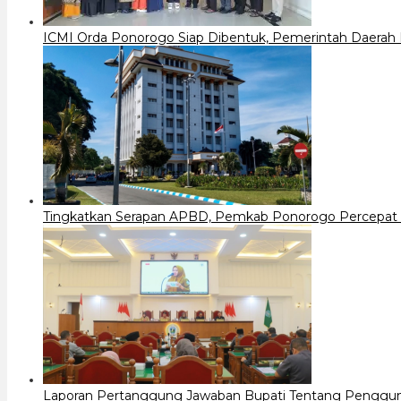
ICMI Orda Ponorogo Siap Dibentuk, Pemerintah Daerah
Tingkatkan Serapan APBD, Pemkab Ponorogo Percepat 
Laporan Pertanggung Jawaban Bupati Tentang Penggu