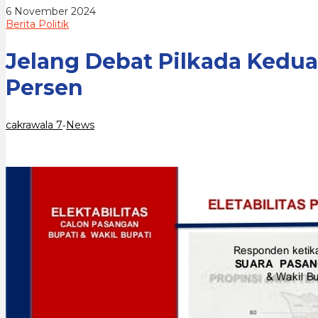
Sugiri-
oleh
6 November 2024
Lisdyarita
cakrawala
Berita Politik
Tembus
7
70,2
Persen
Jelang Debat Pilkada Kedua 
Persen
cakrawala 7
News
-