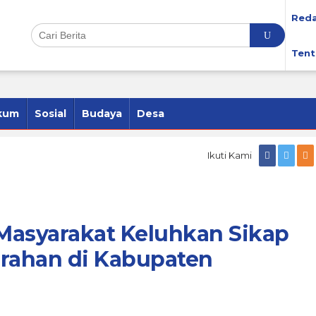
Reda
Tent
kum
Sosial
Budaya
Desa
Ikuti Kami
 Masyarakat Keluhkan Sikap
urahan di Kabupaten