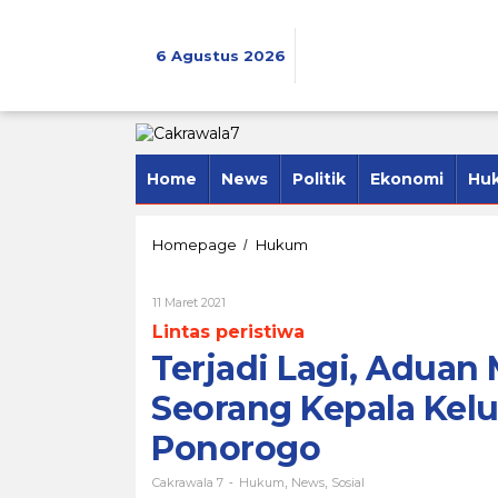
Lewati
ke
konten
6 Agustus 2026
Home
News
Politik
Ekonomi
Hu
Terjadi
Homepage
Hukum
/
Lagi,
Aduan
Oleh
11 Maret 2021
Masyarakat
Cakrawala
Keluhkan
Lintas peristiwa
7
Sikap
Terjadi Lagi, Aduan
Seorang
Kepala
Seorang Kepala Kel
Kelurahan
di
Ponorogo
Kabupaten
Ponorogo
Cakrawala 7
Hukum
News
Sosial
-
,
,