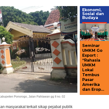
Ekonomi,
Sosial dan
Budaya
Seminar
UMKM Go
Export :
“Rahasia
UMKM
Lokal
Tembus
Pasar
Amerika
dan Erop…
abupeten Ponorogo, Jalan Pahlawan gg II no. 02
an masyarakat terkait sikap pejabat publik