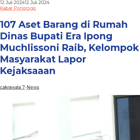
oleh
12 Juli 2024
12 Juli 2024
Ipong
cakrawala
Kabar Ponorogo
Muchlissoni
7
Raib,
Kelompok
107 Aset Barang di Rumah
Masyarakat
Lapor
Dinas Bupati Era Ipong
Kejaksaaan
Muchlissoni Raib, Kelompok
Masyarakat Lapor
Kejaksaaan
cakrawala 7
News
-