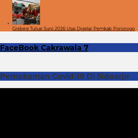
Grebeg Tutup Suro 2026 Usai Digelar Pemkab Ponorogo
FaceBook Cakrawala 7
Pemakaman Covid-19 Di Sidoarjo
Pemutar
Video