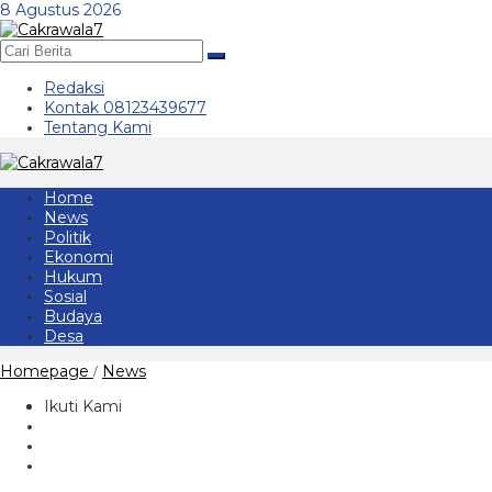
Lewati
8 Agustus 2026
ke
konten
Redaksi
Kontak 08123439677
Tentang Kami
Home
News
Politik
Ekonomi
Hukum
Sosial
Budaya
Desa
107
Homepage
News
/
Aset
Barang
Ikuti Kami
di
Rumah
Dinas
Bupati
Era