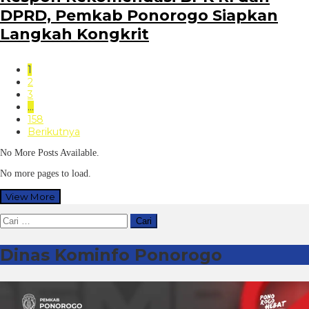
DPRD, Pemkab Ponorogo Siapkan
Langkah Kongkrit
1
2
3
…
158
Berikutnya
No More Posts Available.
No more pages to load.
View More
Cari
untuk:
Dinas Kominfo Ponorogo