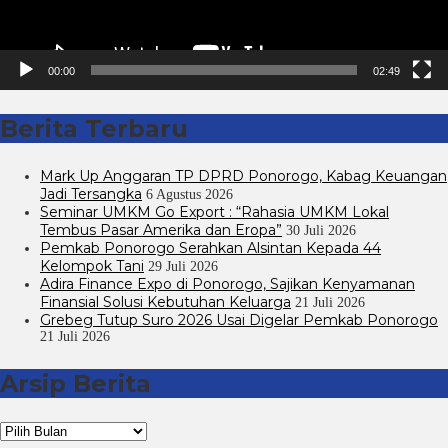
00:00
02:49
Berita Terbaru
Mark Up Anggaran TP DPRD Ponorogo, Kabag Keuangan
Jadi Tersangka
6 Agustus 2026
Seminar UMKM Go Export : “Rahasia UMKM Lokal
Tembus Pasar Amerika dan Eropa”
30 Juli 2026
Pemkab Ponorogo Serahkan Alsintan Kepada 44
Kelompok Tani
29 Juli 2026
Adira Finance Expo di Ponorogo, Sajikan Kenyamanan
Finansial Solusi Kebutuhan Keluarga
21 Juli 2026
Grebeg Tutup Suro 2026 Usai Digelar Pemkab Ponorogo
21 Juli 2026
Arsip Berita
Arsip
Berita