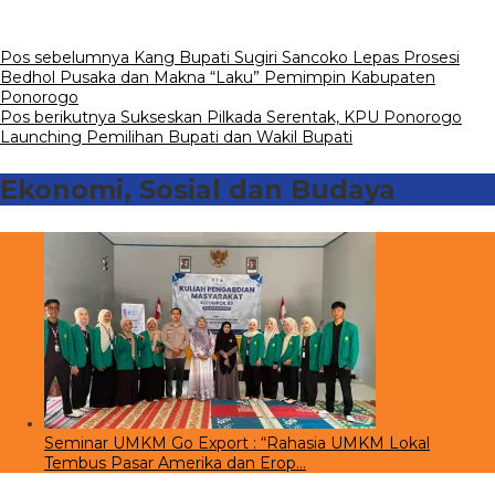
Navigasi
Pos sebelumnya
Kang Bupati Sugiri Sancoko Lepas Prosesi
Bedhol Pusaka dan Makna “Laku” Pemimpin Kabupaten
pos
Ponorogo
Pos berikutnya
Sukseskan Pilkada Serentak, KPU Ponorogo
Launching Pemilihan Bupati dan Wakil Bupati
Ekonomi, Sosial dan Budaya
Seminar UMKM Go Export : “Rahasia UMKM Lokal
Tembus Pasar Amerika dan Erop…