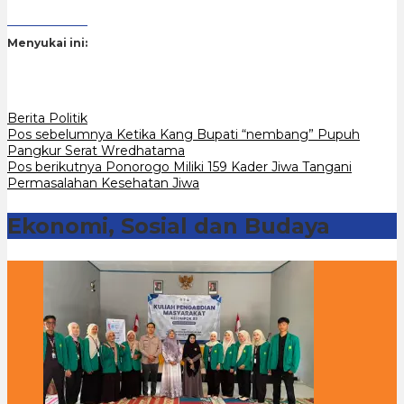
Menyukai ini:
Berita Politik
Navigasi
Pos sebelumnya
Ketika Kang Bupati “nembang” Pupuh
Pangkur Serat Wredhatama
pos
Pos berikutnya
Ponorogo Miliki 159 Kader Jiwa Tangani
Permasalahan Kesehatan Jiwa
Ekonomi, Sosial dan Budaya