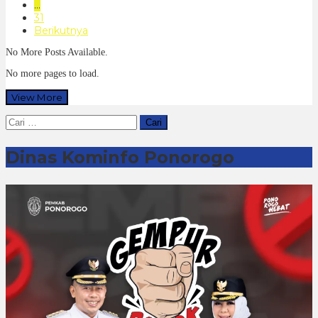
…
31
Berikutnya
No More Posts Available.
No more pages to load.
View More
Cari
untuk:
Dinas Kominfo Ponorogo