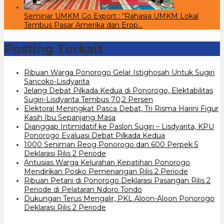
Seminar UMKM Go Export : “Rahasia UMKM Lokal
Tembus Pasar Amerika dan Erop…
Posting Terkait
Ribuan Warga Ponorogo Gelar Istighosah Untuk Sugiri
Sancoko-Lisdyarita
Jelang Debat Pilkada Kedua di Ponorogo, Elektabilitas
Sugiri-Lisdyarita Tembus 70,2 Persen
Elektoral Meningkat Pasca Debat, Tri Risma Harini Figur
Kasih Ibu Sepanjang Masa
Dianggap Intimidatif ke Paslon Sugiri – Lisdyarita, KPU
Ponorogo Evaluasi Debat Pilkada Kedua
1000 Seniman Reog Ponorogo dan 600 Perpek 5
Deklarasi Rilis 2 Periode
Antusias Warga Kelurahan Kepatihan Ponorogo
Mendirikan Posko Pemenangan Rilis 2 Periode
Ribuan Petani di Ponorogo Deklarasi Pasangan Rilis 2
Periode di Pelataran Ndoro Tondo
Dukungan Terus Mengalir, PKL Aloon-Aloon Ponorogo
Deklarasi Rilis 2 Periode