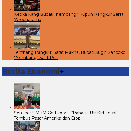
Ketika Kang Bupati “nembang” Pupuh Pangkur Serat
Wredhatama
Tembang Pangkur Sarat Makna, Bupati Sugiri Sancoko
“Nembang” Saat Pe…
Berita Ekonomi
+
Seminar UMKM Go Export : “Rahasia UMKM Lokal
Tembus Pasar Amerika dan Erop…