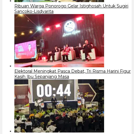
Ribuan Warga Ponorogo Gelar Istighosah Untuk Sugiri
Sancoko-Lisdyarita
Elektoral Meningkat Pasca Debat, Tri Risma Harini Figur
Kasih Ibu Sepanjang Masa