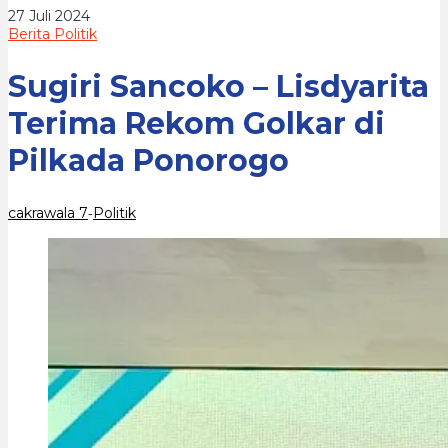
di
oleh
27 Juli 2024
Pilkada
cakrawala
Berita Politik
Ponorogo
7
Sugiri Sancoko – Lisdyarita
Terima Rekom Golkar di
Pilkada Ponorogo
cakrawala 7
Politik
-