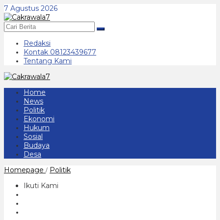
Lewati
7 Agustus 2026
ke
konten
Redaksi
Kontak 08123439677
Tentang Kami
Home
News
Politik
Ekonomi
Hukum
Sosial
Budaya
Desa
Sugiri
Homepage
Politik
/
Sancoko
-
Ikuti Kami
Lisdyarita
Terima
Rekom
Golkar