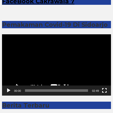
FaceBook Cakrawala 7
Pemakaman Covid-19 Di Sidoarjo
Pemutar
Video
00:00
02:49
Berita Terbaru