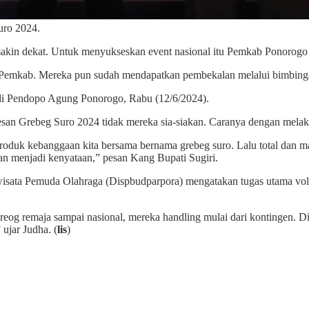
uro 2024.
kin dekat. Untuk menyukseskan event nasional itu Pemkab Ponorogo t
leh Pemkab. Mereka pun sudah mendapatkan pembekalan melalui bimbinga
 di Pendopo Agung Ponorogo, Rabu (12/6/2024).
sesan Grebeg Suro 2024 tidak mereka sia-siakan. Caranya dengan mela
 produk kebanggaan kita bersama bernama grebeg suro. Lalu total dan m
kan menjadi kenyataan,” pesan Kang Bupati Sugiri.
sata Pemuda Olahraga (Dispbudparpora) mengatakan tugas utama volunt
i reog remaja sampai nasional, mereka handling mulai dari kontingen. 
ujar Judha. (
lis
)