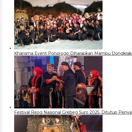
Kharisma Event Ponorogo Diharapkan Mampu Dongkrak D
Festival Reog Nasional Grebeg Suro 2025, Ditutup Peny