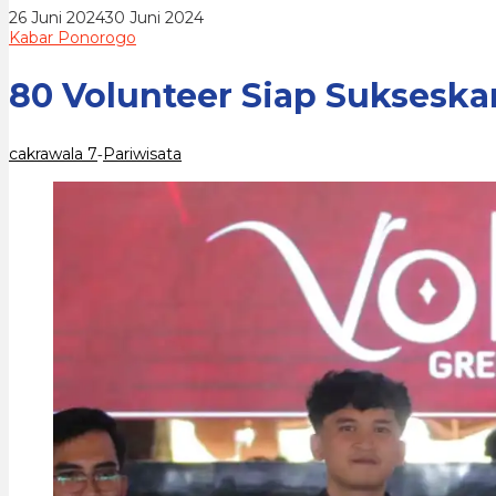
di
oleh
26 Juni 2024
30 Juni 2024
Ponorogo
cakrawala
Kabar Ponorogo
7
80 Volunteer Siap Suksesk
cakrawala 7
Pariwisata
-