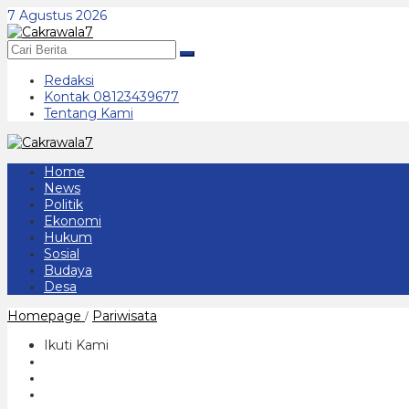
Lewati
7 Agustus 2026
ke
konten
Redaksi
Kontak 08123439677
Tentang Kami
Home
News
Politik
Ekonomi
Hukum
Sosial
Budaya
Desa
80
Homepage
Pariwisata
/
Volunteer
Siap
Ikuti Kami
Sukseskan
Grebeg
Suro
2024