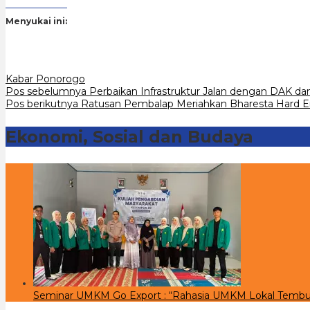
Menyukai ini:
Kabar Ponorogo
Navigasi
Pos sebelumnya
Perbaikan Infrastruktur Jalan dengan DAK 
Pos berikutnya
Ratusan Pembalap Meriahkan Bharesta Hard 
pos
Ekonomi, Sosial dan Budaya
Seminar UMKM Go Export : “Rahasia UMKM Lokal Tembu