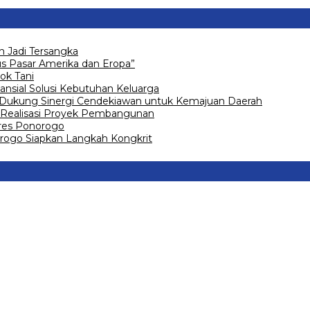
 Jadi Tersangka
 Pasar Amerika dan Eropa”
ok Tani
ansial Solusi Kebutuhan Keluarga
 Dukung Sinergi Cendekiawan untuk Kemajuan Daerah
Realisasi Proyek Pembangunan
olres Ponorogo
go Siapkan Langkah Kongkrit