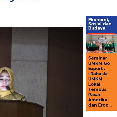
Ekonomi,
Sosial dan
Budaya
Seminar
UMKM Go
Export :
“Rahasia
UMKM
Lokal
Tembus
Pasar
Amerika
dan Erop…