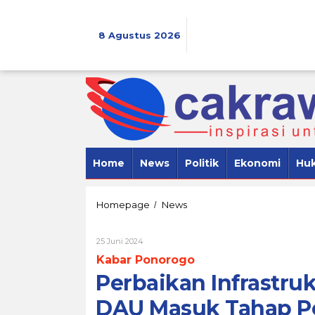
Lewati
ke
konten
8 Agustus 2026
Home
News
Politik
Ekonomi
Hu
Perbaikan
Homepage
News
/
Infrastruktur
Jalan
Oleh
25 Juni 2024
dengan
Cakrawala
DAK
Kabar Ponorogo
7
dan
Perbaikan Infrastru
DAU
Masuk
DAU Masuk Tahap 
Tahap