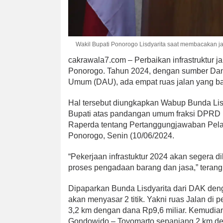
Wakil Bupati Ponorogo Lisdyarita saat membacakan j
cakrawala7.com – Perbaikan infrastruktur ja
Ponorogo. Tahun 2024, dengan sumber Dan
Umum (DAU), ada empat ruas jalan yang bak
Hal tersebut diungkapkan Wabup Bunda Li
Bupati atas pandangan umum fraksi DPRD 
Raperda tentang Pertanggungjawaban Pe
Ponorogo, Senin (10/06/2024.
“Pekerjaan infrastuktur 2024 akan segera d
proses pengadaan barang dan jasa,” terang
Dipaparkan Bunda Lisdyarita dari DAK deng
akan menyasar 2 titik. Yakni ruas Jalan di 
3,2 km dengan dana Rp9,6 miliar. Kemudian
Gondowido – Toyomarto sepanjang 2 km de