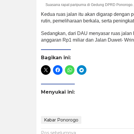
Suasana rapat paripurna di Gedung DPRD Ponorogo.
Kedua ruas jalan itu akan digarap dengan
rutin, pemeliharaan berkala, serta peningkat
Sedangkan, dari DAU menyasar ruas jalan
anggaran Rp1 miliar dan Jalan Duwet- Wring
Bagikan ini:
Menyukai ini:
Kabar Ponorogo
Navigasi
Pos sebelumnya