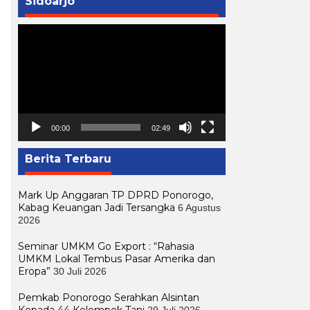
Sidoarjo
Pemutar
Video
00:00
02:49
Berita Terbaru
Mark Up Anggaran TP DPRD Ponorogo,
Kabag Keuangan Jadi Tersangka
6 Agustus
2026
Seminar UMKM Go Export : “Rahasia
UMKM Lokal Tembus Pasar Amerika dan
Eropa”
30 Juli 2026
Pemkab Ponorogo Serahkan Alsintan
Kepada 44 Kelompok Tani
29 Juli 2026