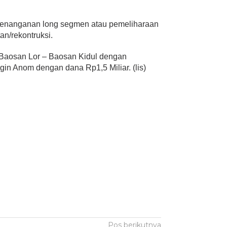
 penanganan long segmen atau pemeliharaan
an/rekontruksi.
 Baosan Lor – Baosan Kidul dengan
in Anom dengan dana Rp1,5 Miliar. (lis)
Pos berikutnya