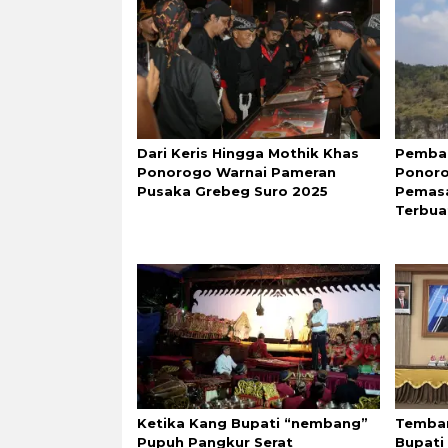
Dari Keris Hingga Mothik Khas
Pemba
Ponorogo Warnai Pameran
Ponor
Pusaka Grebeg Suro 2025
Pemasa
Terbua
Ketika Kang Bupati “nembang”
Temban
Pupuh Pangkur Serat
Bupati