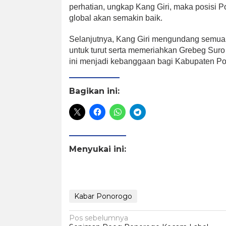
perhatian, ungkap Kang Giri, maka posisi 
global akan semakin baik.
Selanjutnya, Kang Giri mengundang semua
untuk turut serta memeriahkan Grebeg Suro 
ini menjadi kebanggaan bagi Kabupaten Po
Bagikan ini:
Menyukai ini:
Kabar Ponorogo
Navigasi
Pos sebelumnya