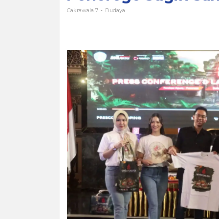
Cakrawala 7
Budaya
-