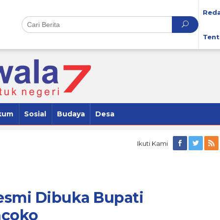
Reda
Tent
kum
Sosial
Budaya
Desa
Ikuti Kami
esmi Dibuka Bupati
ncoko