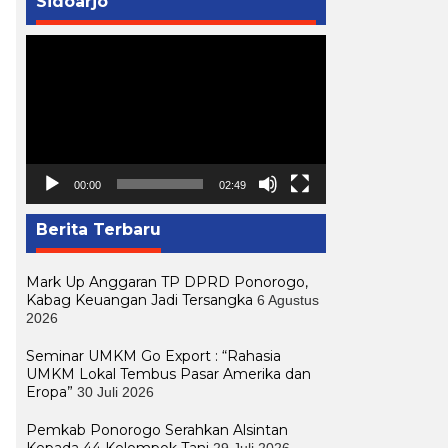
Sidoarjo
Pemutar
Video
00:00
02:49
Berita Terbaru
Mark Up Anggaran TP DPRD Ponorogo,
Kabag Keuangan Jadi Tersangka
6 Agustus
2026
Seminar UMKM Go Export : “Rahasia
UMKM Lokal Tembus Pasar Amerika dan
Eropa”
30 Juli 2026
Pemkab Ponorogo Serahkan Alsintan
Kepada 44 Kelompok Tani
29 Juli 2026