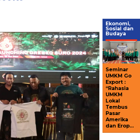
Ekonomi,
Sosial dan
Budaya
Seminar
UMKM Go
Export :
“Rahasia
UMKM
Lokal
Tembus
Pasar
Amerika
dan Erop…