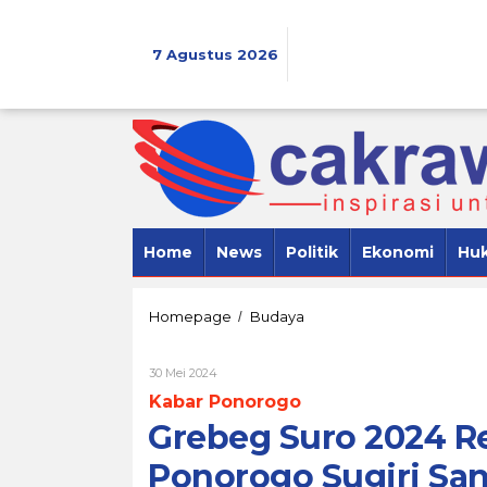
Lewati
ke
konten
7 Agustus 2026
Home
News
Politik
Ekonomi
Hu
Grebeg
Homepage
Budaya
/
Suro
2024
Oleh
30 Mei 2024
Resmi
Cakrawala
Dibuka
Kabar Ponorogo
7
Bupati
Grebeg Suro 2024 R
Ponorogo
Sugiri
Ponorogo Sugiri Sa
Sancoko