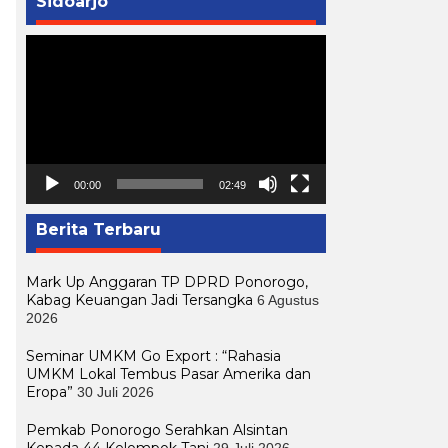
Sidoarjo
Pemutar
Video
00:00
02:49
Berita Terbaru
Mark Up Anggaran TP DPRD Ponorogo,
Kabag Keuangan Jadi Tersangka
6 Agustus
2026
Seminar UMKM Go Export : “Rahasia
UMKM Lokal Tembus Pasar Amerika dan
Eropa”
30 Juli 2026
Pemkab Ponorogo Serahkan Alsintan
Kepada 44 Kelompok Tani
29 Juli 2026