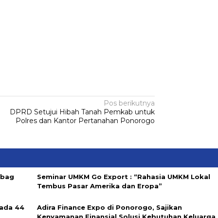
Pos berikutnya
DPRD Setujui Hibah Tanah Pemkab untuk
Polres dan Kantor Pertanahan Ponorogo
abag
Seminar UMKM Go Export : “Rahasia UMKM Lokal
Tembus Pasar Amerika dan Eropa”
ada 44
Adira Finance Expo di Ponorogo, Sajikan
Kenyamanan Finansial Solusi Kebutuhan Keluarga