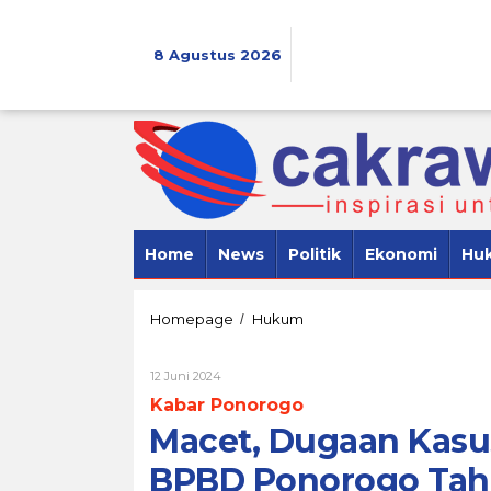
Lewati
ke
konten
8 Agustus 2026
Home
News
Politik
Ekonomi
Hu
Macet,
Homepage
Hukum
/
Dugaan
Kasus
Oleh
12 Juni 2024
Korupsi
Cakrawala
Proyek
Kabar Ponorogo
7
Bronjong
Macet, Dugaan Kasu
BPBD
Ponorogo
BPBD Ponorogo Tah
Tahun