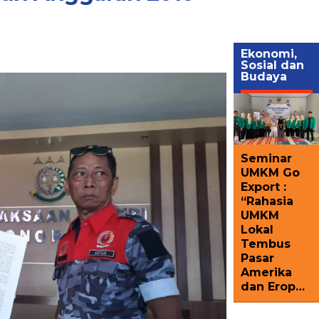
Ekonomi,
Sosial dan
Budaya
Seminar
UMKM Go
Export :
“Rahasia
UMKM
Lokal
Tembus
Pasar
Amerika
dan Erop…