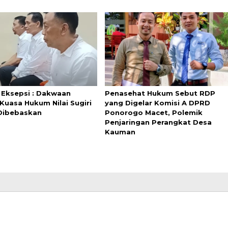
 Eksepsi : Dakwaan
Penasehat Hukum Sebut RDP
Kuasa Hukum Nilai Sugiri
yang Digelar Komisi A DPRD
Dibebaskan
Ponorogo Macet, Polemik
Penjaringan Perangkat Desa
Kauman