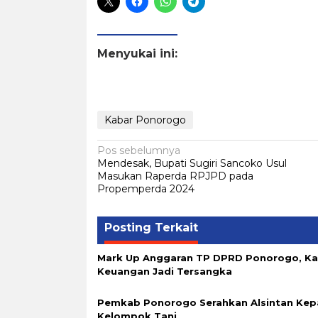
Menyukai ini:
Kabar Ponorogo
Navigasi
Pos sebelumnya
Mendesak, Bupati Sugiri Sancoko Usul
pos
Masukan Raperda RPJPD pada
Propemperda 2024
Posting Terkait
Mark Up Anggaran TP DPRD Ponorogo, K
Keuangan Jadi Tersangka
Pemkab Ponorogo Serahkan Alsintan Kep
Kelompok Tani