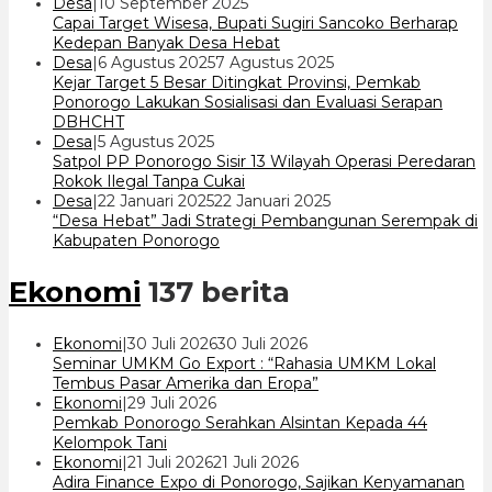
oleh
Desa
|
10 September 2025
cakrawala
Capai Target Wisesa, Bupati Sugiri Sancoko Berharap
7
Kedepan Banyak Desa Hebat
oleh
Desa
|
6 Agustus 2025
7 Agustus 2025
cakrawala
Kejar Target 5 Besar Ditingkat Provinsi, Pemkab
7
Ponorogo Lakukan Sosialisasi dan Evaluasi Serapan
DBHCHT
oleh
Desa
|
5 Agustus 2025
cakrawala
Satpol PP Ponorogo Sisir 13 Wilayah Operasi Peredaran
7
Rokok Ilegal Tanpa Cukai
oleh
Desa
|
22 Januari 2025
22 Januari 2025
cakrawala
“Desa Hebat” Jadi Strategi Pembangunan Serempak di
7
Kabupaten Ponorogo
Ekonomi
137 berita
oleh
Ekonomi
|
30 Juli 2026
30 Juli 2026
cakrawala
Seminar UMKM Go Export : “Rahasia UMKM Lokal
7
Tembus Pasar Amerika dan Eropa”
oleh
Ekonomi
|
29 Juli 2026
cakrawala
Pemkab Ponorogo Serahkan Alsintan Kepada 44
7
Kelompok Tani
oleh
Ekonomi
|
21 Juli 2026
21 Juli 2026
cakrawala
Adira Finance Expo di Ponorogo, Sajikan Kenyamanan