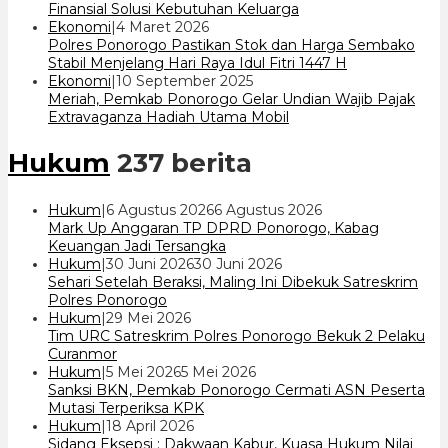
7
Finansial Solusi Kebutuhan Keluarga
oleh
Ekonomi
|
4 Maret 2026
cakrawala
Polres Ponorogo Pastikan Stok dan Harga Sembako
7
Stabil Menjelang Hari Raya Idul Fitri 1447 H
oleh
Ekonomi
|
10 September 2025
cakrawala
Meriah, Pemkab Ponorogo Gelar Undian Wajib Pajak
7
Extravaganza Hadiah Utama Mobil
Hukum
237 berita
oleh
Hukum
|
6 Agustus 2026
6 Agustus 2026
cakrawala
Mark Up Anggaran TP DPRD Ponorogo, Kabag
7
Keuangan Jadi Tersangka
oleh
Hukum
|
30 Juni 2026
30 Juni 2026
cakrawala
Sehari Setelah Beraksi, Maling Ini Dibekuk Satreskrim
7
Polres Ponorogo
oleh
Hukum
|
29 Mei 2026
cakrawala
Tim URC Satreskrim Polres Ponorogo Bekuk 2 Pelaku
7
Curanmor
oleh
Hukum
|
5 Mei 2026
5 Mei 2026
cakrawala
Sanksi BKN, Pemkab Ponorogo Cermati ASN Peserta
7
Mutasi Terperiksa KPK
oleh
Hukum
|
18 April 2026
cakrawala
Sidang Eksepsi : Dakwaan Kabur, Kuasa Hukum Nilai