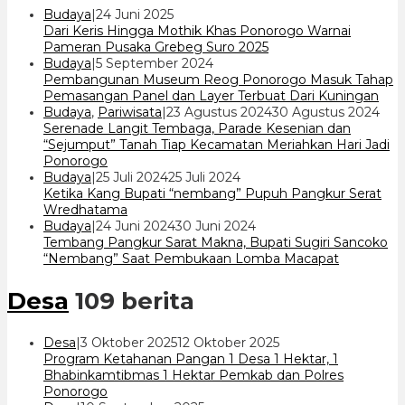
oleh
oleh
Budaya
|
24 Juni 2025
cakrawala
cakrawala
Dari Keris Hingga Mothik Khas Ponorogo Warnai
7
7
Pameran Pusaka Grebeg Suro 2025
oleh
Budaya
|
5 September 2024
cakrawala
Pembangunan Museum Reog Ponorogo Masuk Tahap
7
Pemasangan Panel dan Layer Terbuat Dari Kuningan
ole
Budaya
,
Pariwisata
|
23 Agustus 2024
30 Agustus 2024
cakr
Serenade Langit Tembaga, Parade Kesenian dan
7
“Sejumput” Tanah Tiap Kecamatan Meriahkan Hari Jadi
Ponorogo
oleh
Budaya
|
25 Juli 2024
25 Juli 2024
cakrawala
Ketika Kang Bupati “nembang” Pupuh Pangkur Serat
7
Wredhatama
oleh
Budaya
|
24 Juni 2024
30 Juni 2024
cakrawala
Tembang Pangkur Sarat Makna, Bupati Sugiri Sancoko
7
“Nembang” Saat Pembukaan Lomba Macapat
Desa
109 berita
oleh
Desa
|
3 Oktober 2025
12 Oktober 2025
cakrawala
Program Ketahanan Pangan 1 Desa 1 Hektar, 1
7
Bhabinkamtibmas 1 Hektar Pemkab dan Polres
Ponorogo