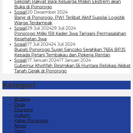
cakrawala
Sekolah Rakyat Bagi Keluarga Miskin Ekstrem akan
7
Buka di Ponorogo
oleh
Sosial
|
20 Desember 2024
cakrawala
Banjir di Ponorogo, PWI Terlibat Aktif Supplai Logistik
7
Warga Terdampak
oleh
Sosial
|
29 Juli 2024
29 Juli 2024
cakrawala
Ponorogo Miliki 159 Kader Jiwa Tangani Permasalahan
7
Kesehatan Jiwa
oleh
Sosial
|
17 Juli 2024
24 Juli 2024
cakrawala
Bupati Ponorogo Sugiri Sancoko Serahkan 7654 BPJS
7
Kepada Petani Tembakau dan Pekerja Rentan
oleh
Sosial
|
17 Januari 2024
17 Januari 2024
cakrawala
Gubernur Khofifah Resmikan 56 Huntara Relokasi Akibat
7
Tanah Gerak di Ponorogo
Kategori
Budaya
Desa
Ekonomi
Hukum
Kabar Ponorogo
News
Opini