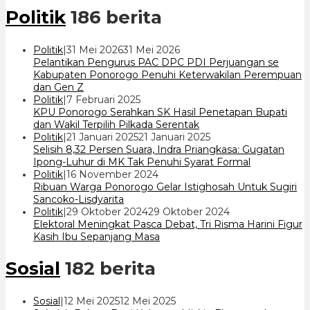
Politik
186 berita
oleh
Politik
|
31 Mei 2026
31 Mei 2026
cakrawala
Pelantikan Pengurus PAC DPC PDI Perjuangan se
7
Kabupaten Ponorogo Penuhi Keterwakilan Perempuan
dan Gen Z
oleh
Politik
|
7 Februari 2025
cakrawala
KPU Ponorogo Serahkan SK Hasil Penetapan Bupati
7
dan Wakil Terpilih Pilkada Serentak
oleh
Politik
|
21 Januari 2025
21 Januari 2025
cakrawala
Selisih 8,32 Persen Suara, Indra Priangkasa: Gugatan
7
Ipong-Luhur di MK Tak Penuhi Syarat Formal
oleh
Politik
|
16 November 2024
cakrawala
Ribuan Warga Ponorogo Gelar Istighosah Untuk Sugiri
7
Sancoko-Lisdyarita
oleh
Politik
|
29 Oktober 2024
29 Oktober 2024
cakrawala
Elektoral Meningkat Pasca Debat, Tri Risma Harini Figur
7
Kasih Ibu Sepanjang Masa
Sosial
182 berita
oleh
Sosial
|
12 Mei 2025
12 Mei 2025