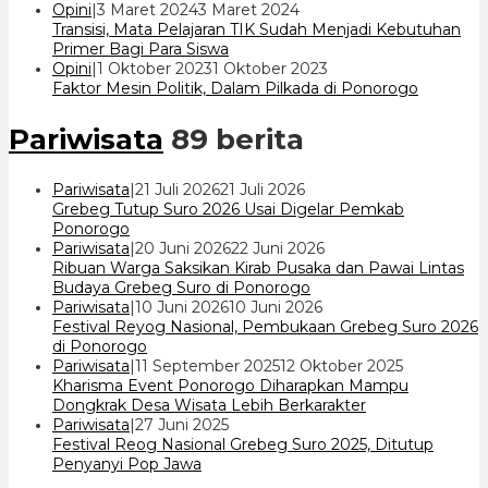
oleh
Opini
|
3 Maret 2024
3 Maret 2024
cakrawala
Transisi, Mata Pelajaran TIK Sudah Menjadi Kebutuhan
7
Primer Bagi Para Siswa
oleh
Opini
|
1 Oktober 2023
1 Oktober 2023
cakrawala
Faktor Mesin Politik, Dalam Pilkada di Ponorogo
7
Pariwisata
89 berita
oleh
Pariwisata
|
21 Juli 2026
21 Juli 2026
cakrawala
Grebeg Tutup Suro 2026 Usai Digelar Pemkab
7
Ponorogo
oleh
Pariwisata
|
20 Juni 2026
22 Juni 2026
cakrawala
Ribuan Warga Saksikan Kirab Pusaka dan Pawai Lintas
7
Budaya Grebeg Suro di Ponorogo
oleh
Pariwisata
|
10 Juni 2026
10 Juni 2026
cakrawala
Festival Reyog Nasional, Pembukaan Grebeg Suro 2026
7
di Ponorogo
oleh
Pariwisata
|
11 September 2025
12 Oktober 2025
cakrawala
Kharisma Event Ponorogo Diharapkan Mampu
7
Dongkrak Desa Wisata Lebih Berkarakter
oleh
Pariwisata
|
27 Juni 2025
cakrawala
Festival Reog Nasional Grebeg Suro 2025, Ditutup
7
Penyanyi Pop Jawa