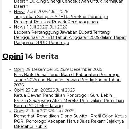
7
Daerah Dukung Sinergi Cendekiawan untuk Kemajuan
Daerah
oleh
News
|
2 Juli 2026
2 Juli 2026
cakrawala
Tingkatkan Serapan APBD, Pemkab Ponorogo
7
Percepat Realisasi Proyek Pembangunan
oleh
News
|
1 Juli 2026
1 Juli 2026
cakrawala
Laporan Pertanggung Jawaban Bupati Tentang
7
Penggunaan APBD Tahun Anggaran 2025 dalam Rapat
Paripurna DPRD Ponorogo
Opini
14 berita
oleh
Opini
|
29 Desember 2025
29 Desember 2025
cakrawala
Kilas Balik Dunia Pendidikan di Kabupaten Ponorogo
7
Tahun 2025 dan Harapan Dewan Pendidikan di Tahun
2026
oleh
Opini
|
23 Juni 2025
26 Juni 2025
cakrawala
Ketua Dewan Pendidikan Ponorogo : Guru Lebih
7
Faham Siapa yang Akan Mereka Pilih Dalam Pemilihan
Ketua PGRI Mendatang
oleh
Opini
|
21 Juni 2025
24 Juni 2025
cakrawala
Pemerhati Pendidikan Diono Suwito : Profil Calon Ketua
7
PGRI Ponorogo Kedepan Harus Jelas Rekam Jejaknya
Diketahui Publik