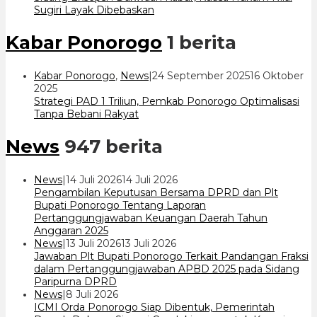
7
Sugiri Layak Dibebaskan
Kabar Ponorogo
1 berita
Kabar Ponorogo
,
News
|
24 September 2025
16 Oktober
oleh
2025
cakrawala
Strategi PAD 1 Triliun, Pemkab Ponorogo Optimalisasi
7
Tanpa Bebani Rakyat
News
947 berita
oleh
News
|
14 Juli 2026
14 Juli 2026
cakrawala
Pengambilan Keputusan Bersama DPRD dan Plt
7
Bupati Ponorogo Tentang Laporan
Pertanggungjawaban Keuangan Daerah Tahun
Anggaran 2025
oleh
News
|
13 Juli 2026
13 Juli 2026
cakrawala
Jawaban Plt Bupati Ponorogo Terkait Pandangan Fraksi
7
dalam Pertanggungjawaban APBD 2025 pada Sidang
Paripurna DPRD
oleh
News
|
8 Juli 2026
cakrawala
ICMI Orda Ponorogo Siap Dibentuk, Pemerintah