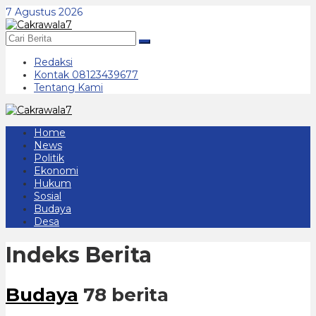
Lewati
7 Agustus 2026
ke
konten
Redaksi
Kontak 08123439677
Tentang Kami
Home
News
Politik
Ekonomi
Hukum
Sosial
Budaya
Desa
Indeks Berita
|
19
Budaya
78 berita
Februari
2018