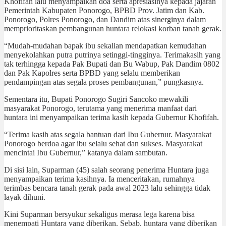
Khofifah lalu menyampaikan doa serta apresiasinya kepada jajaran
Pemerintah Kabupaten Ponorogo, BPBD Prov. Jatim dan Kab.
Ponorogo, Polres Ponorogo, dan Dandim atas sinerginya dalam
memprioritaskan pembangunan huntara relokasi korban tanah gerak.
“Mudah-mudahan bapak ibu sekalian mendapatkan kemudahan
menyekolahkan putra putrinya setinggi-tingginya. Terimakasih yang
tak terhingga kepada Pak Bupati dan Bu Wabup, Pak Dandim 0802
dan Pak Kapolres serta BPBD yang selalu memberikan
pendampingan atas segala proses pembangunan,” pungkasnya.
Sementara itu, Bupati Ponorogo Sugiri Sancoko mewakili
masyarakat Ponorogo, terutama yang menerima manfaat dari
huntara ini menyampaikan terima kasih kepada Gubernur Khofifah.
“Terima kasih atas segala bantuan dari Ibu Gubernur. Masyarakat
Ponorogo berdoa agar ibu selalu sehat dan sukses. Masyarakat
mencintai Ibu Gubernur,” katanya dalam sambutan.
Di sisi lain, Suparman (45) salah seorang penerima Huntara juga
menyampaikan terima kasihnya. Ia menceritakan, rumahnya
terimbas bencara tanah gerak pada awal 2023 lalu sehingga tidak
layak dihuni.
Kini Suparman bersyukur sekaligus merasa lega karena bisa
menempati Huntara yang diberikan. Sebab, huntara yang diberikan