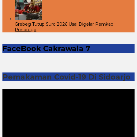
Grebeg Tutup Suro 2026 Usai Digelar Pemkab
Ponorogo
FaceBook Cakrawala 7
Pemakaman Covid-19 Di Sidoarjo
Pemutar
Video