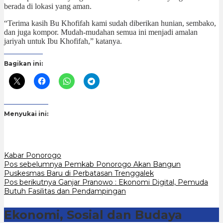
berada di lokasi yang aman.
“Terima kasih Bu Khofifah kami sudah diberikan hunian, sembako,
dan juga kompor. Mudah-mudahan semua ini menjadi amalan
jariyah untuk Ibu Khofifah,” katanya.
Bagikan ini:
Menyukai ini:
Kabar Ponorogo
Navigasi
Pos sebelumnya
Pemkab Ponorogo Akan Bangun
Puskesmas Baru di Perbatasan Trenggalek
pos
Pos berikutnya
Ganjar Pranowo : Ekonomi Digital, Pemuda
Butuh Fasilitas dan Pendampingan
Ekonomi, Sosial dan Budaya