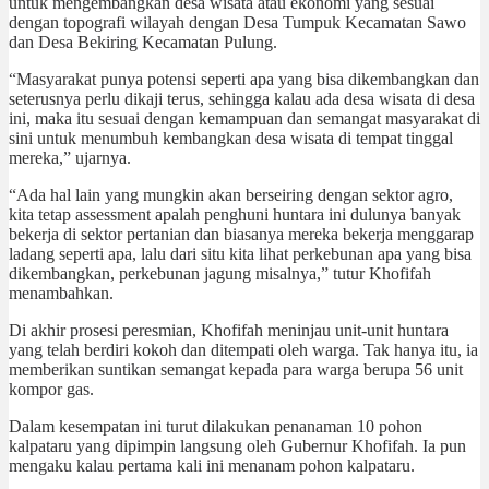
untuk mengembangkan desa wisata atau ekonomi yang sesuai
dengan topografi wilayah dengan Desa Tumpuk Kecamatan Sawo
dan Desa Bekiring Kecamatan Pulung.
“Masyarakat punya potensi seperti apa yang bisa dikembangkan dan
seterusnya perlu dikaji terus, sehingga kalau ada desa wisata di desa
ini, maka itu sesuai dengan kemampuan dan semangat masyarakat di
sini untuk menumbuh kembangkan desa wisata di tempat tinggal
mereka,” ujarnya.
“Ada hal lain yang mungkin akan berseiring dengan sektor agro,
kita tetap assessment apalah penghuni huntara ini dulunya banyak
bekerja di sektor pertanian dan biasanya mereka bekerja menggarap
ladang seperti apa, lalu dari situ kita lihat perkebunan apa yang bisa
dikembangkan, perkebunan jagung misalnya,” tutur Khofifah
menambahkan.
Di akhir prosesi peresmian, Khofifah meninjau unit-unit huntara
yang telah berdiri kokoh dan ditempati oleh warga. Tak hanya itu, ia
memberikan suntikan semangat kepada para warga berupa 56 unit
kompor gas.
Dalam kesempatan ini turut dilakukan penanaman 10 pohon
kalpataru yang dipimpin langsung oleh Gubernur Khofifah. Ia pun
mengaku kalau pertama kali ini menanam pohon kalpataru.