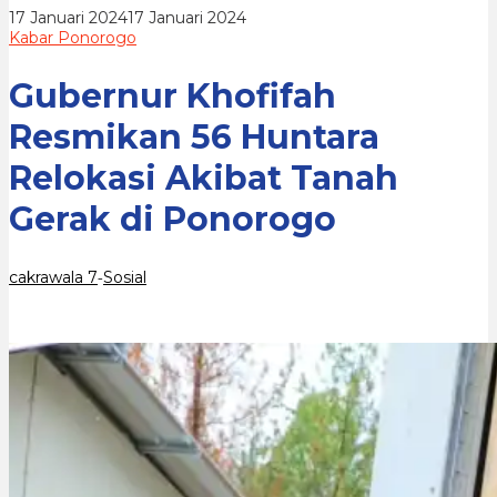
Tanah
oleh
17 Januari 2024
17 Januari 2024
Gerak
cakrawala
Kabar Ponorogo
di
7
Ponorogo
Gubernur Khofifah
Resmikan 56 Huntara
Relokasi Akibat Tanah
Gerak di Ponorogo
cakrawala 7
Sosial
-