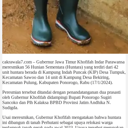
cakrawala7.com – Gubernur Jawa Timur Khofifah Indar Parawansa
meresmikan 56 Hunian Sementara (Huntara) yang terdiri dari 42
unit huntara berada di Kampung Indah Puncak (KIP) Desa Tumpuk,
Kecamatan Sawoo dan 14 unit di Kampung Desa Bekiring,
Kecamatan Pulung, Kabupaten Ponorogo, Rabu (17/1/2024).
Peresmian tersebut ditandai dengan penandatanganan dua prasasti
oleh Gubernur Khofifah didampingi Bupati Ponorogo Sugiri
Sancoko dan Plh Kalaksa BPBD Provinsi Jatim Andhika N.
Sudigda.
Usai meresmikan, Gubernur Khofifah mengatakan bahwa huntara
ini dibangun di tanah Perhutani sebagai upaya relokasi warga
terdampak tanah gerak pada awal 2023. Upaya tersebut merupakan