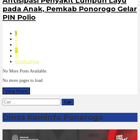
Antisipasi Penyakit Lumpuh Layu
pada Anak, Pemkab Ponorogo Gelar
PIN Polio
1
2
3
…
31
Berikutnya
No More Posts Available.
No more pages to load.
View More
Cari
untuk:
Dinas Kominfo Ponorogo