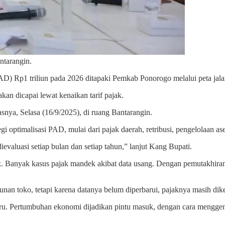
ntarangin.
 Rp1 triliun pada 2026 ditapaki Pemkab Ponorogo melalui peta jalan 
n dicapai lewat kenaikan tarif pajak.
asnya, Selasa (16/9/2025), di ruang Bantarangin.
 optimalisasi PAD, mulai dari pajak daerah, retribusi, pengelolaan as
evaluasi setiap bulan dan setiap tahun,” lanjut Kang Bupati.
k. Banyak kasus pajak mandek akibat data usang. Dengan pemutakhiran
nan toko, tetapi karena datanya belum diperbarui, pajaknya masih dike
u. Pertumbuhan ekonomi dijadikan pintu masuk, dengan cara menggenc