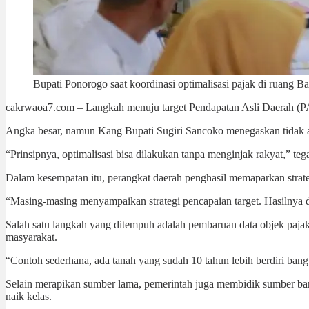
Bupati Ponorogo saat koordinasi optimalisasi pajak di ruang Ba
cakrwaoa7.com – Langkah menuju target Pendapatan Asli Daerah (PAD)
Angka besar, namun Kang Bupati Sugiri Sancoko menegaskan tidak aka
“Prinsipnya, optimalisasi bisa dilakukan tanpa menginjak rakyat,” teg
Dalam kesempatan itu, perangkat daerah penghasil memaparkan strategi
“Masing-masing menyampaikan strategi pencapaian target. Hasilnya di
Salah satu langkah yang ditempuh adalah pembaruan data objek paja
masyarakat.
“Contoh sederhana, ada tanah yang sudah 10 tahun lebih berdiri bangu
Selain merapikan sumber lama, pemerintah juga membidik sumber bar
naik kelas.