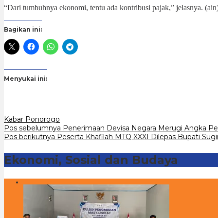
“Dari tumbuhnya ekonomi, tentu ada kontribusi pajak,” jelasnya. (ain
Bagikan ini:
Menyukai ini:
Kabar Ponorogo
Navigasi
Pos sebelumnya
Penerimaan Devisa Negara Merugi Angka Pen
Pos berikutnya
Peserta Khafilah MTQ XXXI Dilepas Bupati Sugi
pos
Ekonomi, Sosial dan Budaya