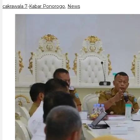
Tanpa
cakrawala 7
Kabar Ponorogo
News
-
,
Bebani
Rakyat