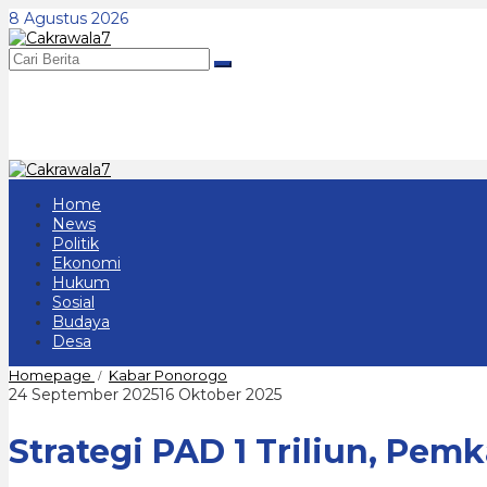
Lewati
8 Agustus 2026
ke
konten
Home
News
Politik
Ekonomi
Hukum
Sosial
Budaya
Desa
Strategi
Homepage
Kabar Ponorogo
/
PAD
oleh
24 September 2025
16 Oktober 2025
1
cakrawala
Triliun,
7
Strategi PAD 1 Triliun, Pe
Pemkab
Ponorogo
Optimalisasi