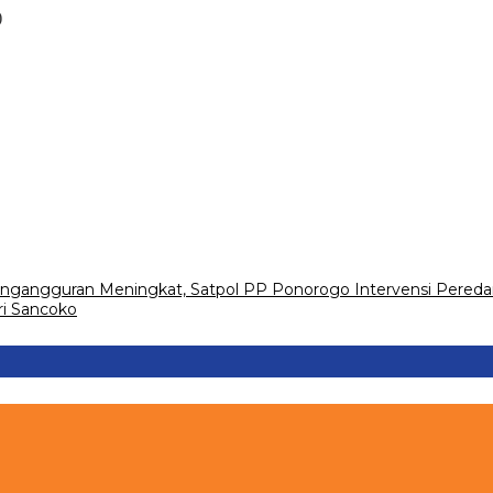
)
gangguran Meningkat, Satpol PP Ponorogo Intervensi Peredar
ri Sancoko