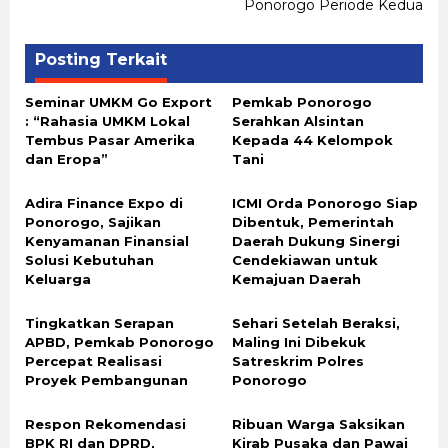
Ponorogo Periode Kedua
Posting Terkait
Seminar UMKM Go Export
Pemkab Ponorogo
: “Rahasia UMKM Lokal
Serahkan Alsintan
Tembus Pasar Amerika
Kepada 44 Kelompok
dan Eropa”
Tani
Adira Finance Expo di
ICMI Orda Ponorogo Siap
Ponorogo, Sajikan
Dibentuk, Pemerintah
Kenyamanan Finansial
Daerah Dukung Sinergi
Solusi Kebutuhan
Cendekiawan untuk
Keluarga
Kemajuan Daerah
Tingkatkan Serapan
Sehari Setelah Beraksi,
APBD, Pemkab Ponorogo
Maling Ini Dibekuk
Percepat Realisasi
Satreskrim Polres
Proyek Pembangunan
Ponorogo
Respon Rekomendasi
Ribuan Warga Saksikan
BPK RI dan DPRD,
Kirab Pusaka dan Pawai