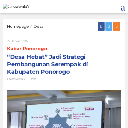
Lewati
ke
konten
"Desa
Homepage
Desa
/
Hebat"
Jadi
Oleh
22 Januari 2025
Strategi
Cakrawala
Pembangunan
Kabar Ponorogo
7
Serempak
“Desa Hebat” Jadi Strategi
di
Kabupaten
Pembangunan Serempak di
Ponorogo
Kabupaten Ponorogo
Cakrawala 7
Desa
-