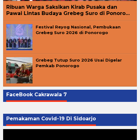
Ribuan Warga Saksikan Kirab Pusaka dan
Pawai Lintas Budaya Grebeg Suro di Ponoro…
Festival Reyog Nasional, Pembukaan
Grebeg Suro 2026 di Ponorogo
Grebeg Tutup Suro 2026 Usai Digelar
Pemkab Ponorogo
FaceBook Cakrawala 7
Pemakaman Covid-19 Di Sidoarjo
Pemutar
Video