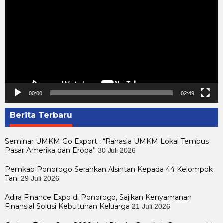
00:00
02:49
Berita Terbaru
Seminar UMKM Go Export : “Rahasia UMKM Lokal Tembus
Pasar Amerika dan Eropa”
30 Juli 2026
Pemkab Ponorogo Serahkan Alsintan Kepada 44 Kelompok
Tani
29 Juli 2026
Adira Finance Expo di Ponorogo, Sajikan Kenyamanan
Finansial Solusi Kebutuhan Keluarga
21 Juli 2026