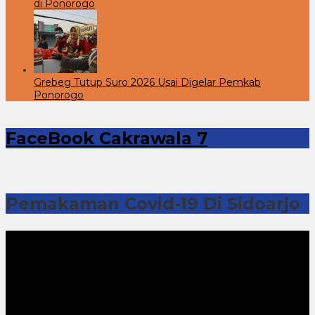
di Ponorogo
Grebeg Tutup Suro 2026 Usai Digelar Pemkab
Ponorogo
FaceBook Cakrawala 7
Pemakaman Covid-19 Di Sidoarjo
Pemutar
Video