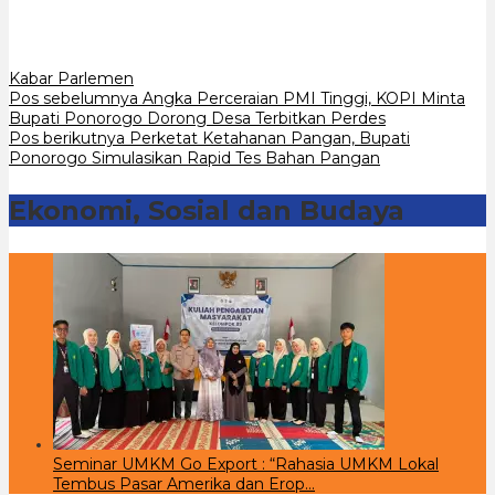
Kabar Parlemen
Navigasi
Pos sebelumnya
Angka Perceraian PMI Tinggi, KOPI Minta
Bupati Ponorogo Dorong Desa Terbitkan Perdes
pos
Pos berikutnya
Perketat Ketahanan Pangan, Bupati
Ponorogo Simulasikan Rapid Tes Bahan Pangan
Ekonomi, Sosial dan Budaya
Seminar UMKM Go Export : “Rahasia UMKM Lokal
Tembus Pasar Amerika dan Erop…