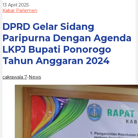
Bupati
oleh
13 April 2025
Ponorogo
cakrawala
Kabar Parlemen
Tahun
7
Anggaran
2024
DPRD Gelar Sidang
Paripurna Dengan Agenda
LKPJ Bupati Ponorogo
Tahun Anggaran 2024
cakrawala 7
News
-