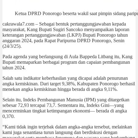
Ketua DPRD Ponorogo beserta wakil saat pimpin sidang pari
cakrawala7.com – Sebagai bentuk pertanggungjawaban kepada
masyarakat, Kang Bupati Sugiri Sancoko menyampaikan laporan
keterangan pertanggungjawaban (LKPJ) Bupati Ponorogo tahun
anggaran 2024, pada Rapat Paripurna DPRD Ponorogo, Senin
(24/3/25).
Pada agenda yang berlangsung di Aula Bappeda Litbang itu, Kang
Bupati memaparkan berbagai program dan capaian pembangunan
tahun 2024.
Salah satu indikator keberhasilan yang dicapai adalah penurunan
angka kemiskinan. Dari target 9,38%, Kabupaten Ponorogo berhasil
menekan angka kemiskinan hingga berada di angka 9,11%.
Selain itu, Indeks Pembangunan Manusia (IPM) yang ditargetkan
sebesar 72,93 tercapai 73,7. Sementara itu, Indeks Gini—yang
mencerminkan tingkat ketimpangan ekonomi— berada di angka
0,370.
“Kami tidak ingin terjebak dalam angka-angka tersebut, melainkan
kami juga senantiasa turun langsung dan berdiskusi dengan
masyarakat serta membaca fenomena dan wacana yang berkembang