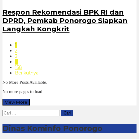
Respon Rekomendasi BPK RI dan
DPRD, Pemkab Ponorogo Siapkan
Langkah Kongkrit
1
2
3
…
158
Berikutnya
No More Posts Available.
No more pages to load.
View More
Cari
untuk:
Dinas Kominfo Ponorogo