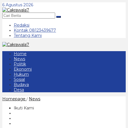
Lewati
6 Agustus 2026
ke
konten
Redaksi
Kontak 08123439677
Tentang Kami
Home
News
Politik
Ekonomi
Hukum
Sosial
Budaya
Desa
DPRD
Homepage
News
/
Gelar
Sidang
Ikuti Kami
Paripurna
Dengan
Agenda
LKPJ