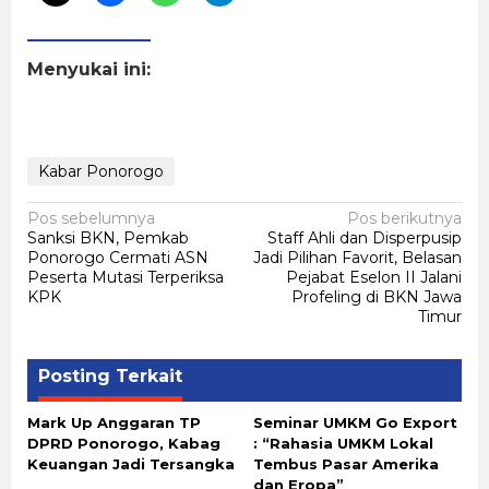
Menyukai ini:
Kabar Ponorogo
Navigasi
Pos sebelumnya
Pos berikutnya
Sanksi BKN, Pemkab
Staff Ahli dan Disperpusip
pos
Ponorogo Cermati ASN
Jadi Pilihan Favorit, Belasan
Peserta Mutasi Terperiksa
Pejabat Eselon II Jalani
KPK
Profeling di BKN Jawa
Timur
Posting Terkait
Mark Up Anggaran TP
Seminar UMKM Go Export
DPRD Ponorogo, Kabag
: “Rahasia UMKM Lokal
Keuangan Jadi Tersangka
Tembus Pasar Amerika
dan Eropa”