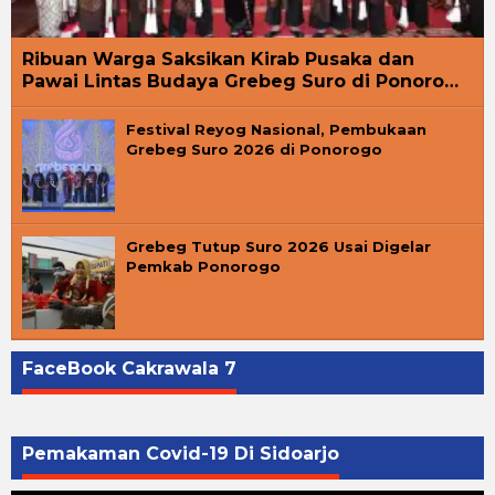
Ribuan Warga Saksikan Kirab Pusaka dan
Pawai Lintas Budaya Grebeg Suro di Ponoro…
Festival Reyog Nasional, Pembukaan
Grebeg Suro 2026 di Ponorogo
Grebeg Tutup Suro 2026 Usai Digelar
Pemkab Ponorogo
FaceBook Cakrawala 7
Pemakaman Covid-19 Di Sidoarjo