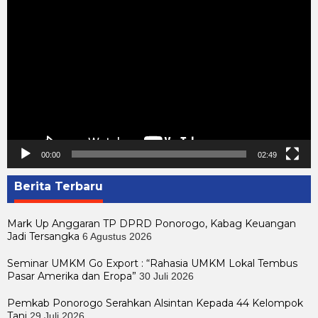
Pemutar
Video
00:00
02:49
Berita Terbaru
Mark Up Anggaran TP DPRD Ponorogo, Kabag Keuangan
Jadi Tersangka
6 Agustus 2026
Seminar UMKM Go Export : “Rahasia UMKM Lokal Tembus
Pasar Amerika dan Eropa”
30 Juli 2026
Pemkab Ponorogo Serahkan Alsintan Kepada 44 Kelompok
Tani
29 Juli 2026