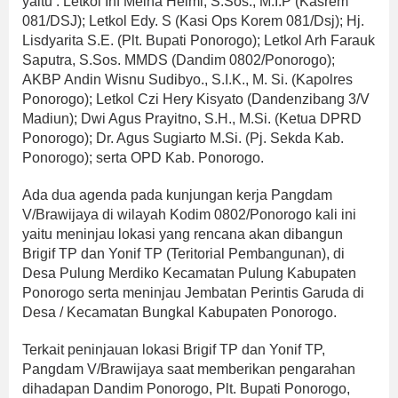
yaitu : Letkol Inf Meina Helmi, S.Sos., M.I.P (Kasrem
081/DSJ); Letkol Edy. S (Kasi Ops Korem 081/Dsj); Hj.
Lisdyarita S.E. (Plt. Bupati Ponorogo); Letkol Arh Farauk
Saputra, S.Sos. MMDS (Dandim 0802/Ponorogo);
AKBP Andin Wisnu Sudibyo., S.I.K., M. Si. (Kapolres
Ponorogo); Letkol Czi Hery Kisyato (Dandenzibang 3/V
Madiun); Dwi Agus Prayitno, S.H., M.Si. (Ketua DPRD
Ponorogo); Dr. Agus Sugiarto M.Si. (Pj. Sekda Kab.
Ponorogo); serta OPD Kab. Ponorogo.
Ada dua agenda pada kunjungan kerja Pangdam
V/Brawijaya di wilayah Kodim 0802/Ponorogo kali ini
yaitu meninjau lokasi yang rencana akan dibangun
Brigif TP dan Yonif TP (Teritorial Pembangunan), di
Desa Pulung Merdiko Kecamatan Pulung Kabupaten
Ponorogo serta meninjau Jembatan Perintis Garuda di
Desa / Kecamatan Bungkal Kabupaten Ponorogo.
Terkait peninjauan lokasi Brigif TP dan Yonif TP,
Pangdam V/Brawijaya saat memberikan pengarahan
dihadapan Dandim Ponorogo, Plt. Bupati Ponorogo,