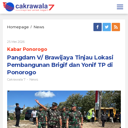
Lewati
ke
konten
Pangdam
Homepage
News
/
V/
Brawijaya
Oleh
25 Mei 2026
Tinjau
Cakrawala
Lokasi
Kabar Ponorogo
7
Pembangunan
Pangdam V/ Brawijaya Tinjau Lokasi
Brigif
dan
Pembangunan Brigif dan Yonif TP di
Yonif
Ponorogo
TP
di
Cakrawala 7
News
-
Ponorogo