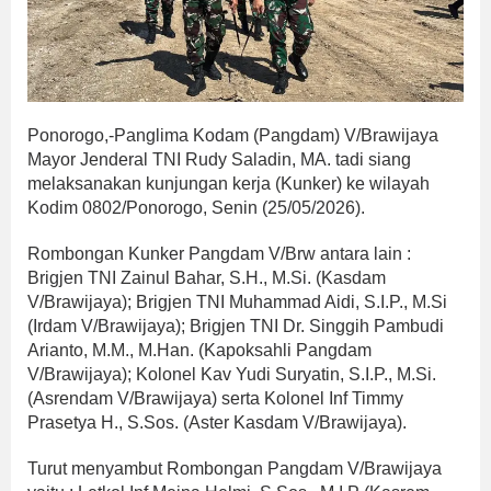
Ponorogo,-Panglima Kodam (Pangdam) V/Brawijaya
Mayor Jenderal TNI Rudy Saladin, MA. tadi siang
melaksanakan kunjungan kerja (Kunker) ke wilayah
Kodim 0802/Ponorogo, Senin (25/05/2026).
Rombongan Kunker Pangdam V/Brw antara lain :
Brigjen TNI Zainul Bahar, S.H., M.Si. (Kasdam
V/Brawijaya); Brigjen TNI Muhammad Aidi, S.I.P., M.Si
(Irdam V/Brawijaya); Brigjen TNI Dr. Singgih Pambudi
Arianto, M.M., M.Han. (Kapoksahli Pangdam
V/Brawijaya); Kolonel Kav Yudi Suryatin, S.I.P., M.Si.
(Asrendam V/Brawijaya) serta Kolonel Inf Timmy
Prasetya H., S.Sos. (Aster Kasdam V/Brawijaya).
Turut menyambut Rombongan Pangdam V/Brawijaya