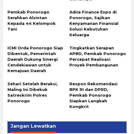
Pemkab Ponorogo
Adira Finance Expo di
Serahkan Alsintan
Ponorogo, Sajikan
Kepada 44 Kelompok
Kenyamanan Finansial
Tani
Solusi Kebutuhan
Keluarga
ICMI Orda Ponorogo Siap
Tingkatkan Serapan
Dibentuk, Pemerintah
APBD, Pemkab Ponorogo
Daerah Dukung Sinergi
Percepat Realisasi
Cendekiawan untuk
Proyek Pembangunan
Kemajuan Daerah
Sehari Setelah Beraksi,
Respon Rekomendasi
Maling Ini Dibekuk
BPK RI dan DPRD,
Satreskrim Polres
Pemkab Ponorogo
Ponorogo
Siapkan Langkah
Kongkrit
Jangan Lewatkan