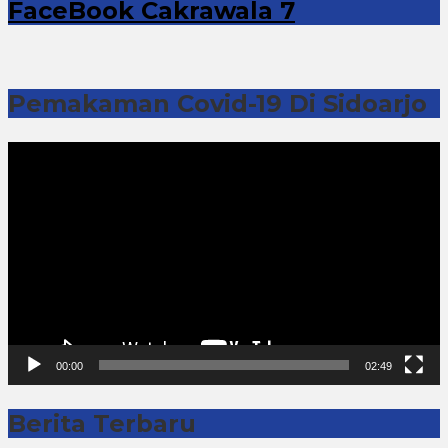
FaceBook Cakrawala 7
Pemakaman Covid-19 Di Sidoarjo
Pemutar
Video
00:00
02:49
Berita Terbaru