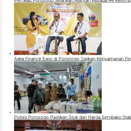
Pemkab Ponorogo Serahkan Alsintan Kepada 44 Kelomp
Adira Finance Expo di Ponorogo, Sajikan Kenyamanan Fin
Polres Ponorogo Pastikan Stok dan Harga Sembako Stabil