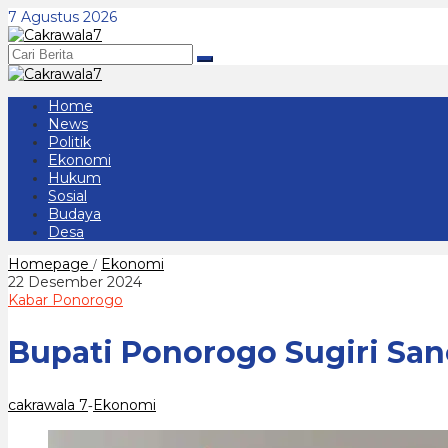
Lewati
7 Agustus 2026
ke
konten
Home
News
Politik
Ekonomi
Hukum
Sosial
Budaya
Desa
Bupati
Homepage
Ekonomi
/
Ponorogo
oleh
22 Desember 2024
Sugiri
cakrawala
Kabar Ponorogo
Sancoko
7
Berharap
Bupati Ponorogo Sugiri San
PAD
Mencapai
1
Triliun
cakrawala 7
Ekonomi
-