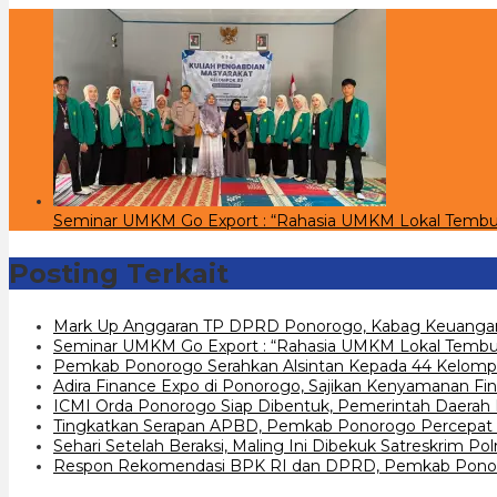
Seminar UMKM Go Export : “Rahasia UMKM Lokal Tembu
Posting Terkait
Mark Up Anggaran TP DPRD Ponorogo, Kabag Keuangan
Seminar UMKM Go Export : “Rahasia UMKM Lokal Tembus
Pemkab Ponorogo Serahkan Alsintan Kepada 44 Kelomp
Adira Finance Expo di Ponorogo, Sajikan Kenyamanan Fin
ICMI Orda Ponorogo Siap Dibentuk, Pemerintah Daerah
Tingkatkan Serapan APBD, Pemkab Ponorogo Percepat 
Sehari Setelah Beraksi, Maling Ini Dibekuk Satreskrim P
Respon Rekomendasi BPK RI dan DPRD, Pemkab Ponoro