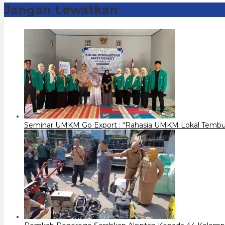
Jangan Lewatkan
Seminar UMKM Go Export : “Rahasia UMKM Lokal Tembus