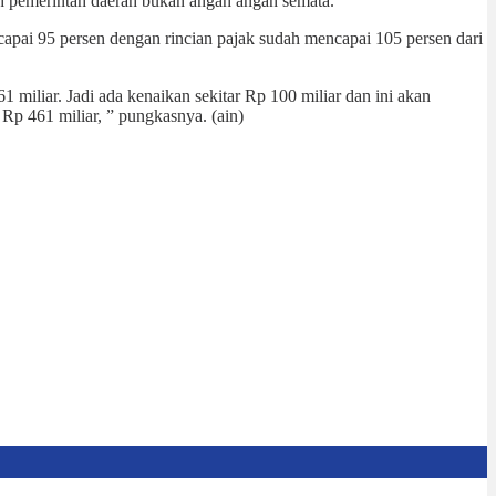
 pemerintah daerah bukan angan angan semata.
capai 95 persen dengan rincian pajak sudah mencapai 105 persen dari
miliar. Jadi ada kenaikan sekitar Rp 100 miliar dan ini akan
Rp 461 miliar, ” pungkasnya. (ain)