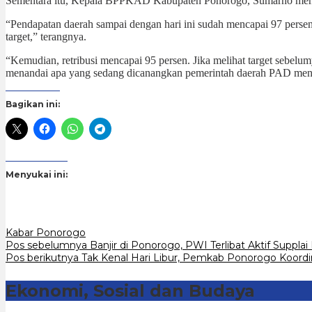
Sementara itu, Kepala BPPKAD Kabupaten Ponorogo, Sumarno mener
“Pendapatan daerah sampai dengan hari ini sudah mencapai 97 persen
target,” terangnya.
“Kemudian, retribusi mencapai 95 persen. Jika melihat target sebelu
menandai apa yang sedang dicanangkan pemerintah daerah PAD mencapa
Bagikan ini:
Menyukai ini:
Kabar Ponorogo
Navigasi
Pos sebelumnya
Banjir di Ponorogo, PWI Terlibat Aktif Suppla
Pos berikutnya
Tak Kenal Hari Libur, Pemkab Ponorogo Koordi
pos
Ekonomi, Sosial dan Budaya