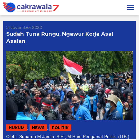
Lewati
ke
konten
5 November 2020
Sudah Tuna Rungu, Ngawur Kerja Asal
Asalan
,
,
HUKUM
NEWS
POLITIK
Oleh : Suparno M Jamin. S.H., M.Hum Pengamat Politik (ITB )