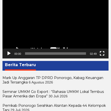
Pemutar
Video
00:00
02:49
Berita Terbaru
Mark Up Anggaran TP DPRD Ponorogo, Kabag Keuangan
Jadi Tersangka
6 Agustus 2026
Seminar UMKM Go Export : “Rahasia UMKM Lokal Tembus
Pasar Amerika dan Eropa”
30 Juli 2026
Pemkab Ponorogo Serahkan Alsintan Kepada 44 Kelompok
Tani
29 Juli 2026