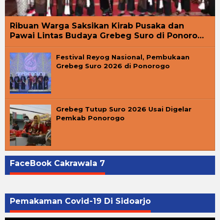
Ribuan Warga Saksikan Kirab Pusaka dan
Pawai Lintas Budaya Grebeg Suro di Ponoro…
Festival Reyog Nasional, Pembukaan
Grebeg Suro 2026 di Ponorogo
Grebeg Tutup Suro 2026 Usai Digelar
Pemkab Ponorogo
FaceBook Cakrawala 7
Pemakaman Covid-19 Di Sidoarjo