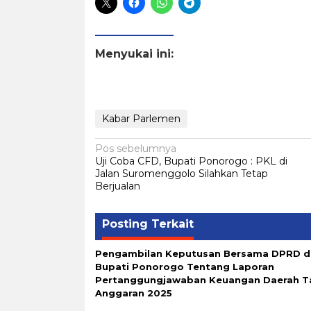
Menyukai ini:
Kabar Parlemen
Navigasi
Pos sebelumnya
Uji Coba CFD, Bupati Ponorogo : PKL di
pos
Jalan Suromenggolo Silahkan Tetap
Berjualan
Posting Terkait
Pengambilan Keputusan Bersama DPRD da
Bupati Ponorogo Tentang Laporan
Pertanggungjawaban Keuangan Daerah T
Anggaran 2025