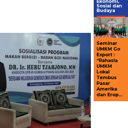
Ekonomi,
Sosial dan
Budaya
Seminar
UMKM Go
Export :
“Rahasia
UMKM
Lokal
Tembus
Pasar
Amerika
dan Erop…