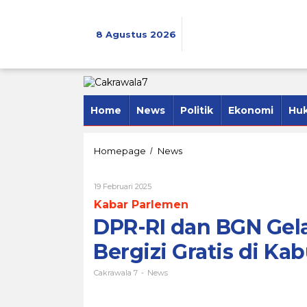
Lewati
ke
konten
8 Agustus 2026
Home
News
Politik
Ekonomi
Hu
DPR-
Homepage
News
/
RI
dan
Oleh
19 Februari 2025
BGN
Cakrawala
Gelar
Kabar Parlemen
7
Sosialisasi
DPR-RI dan BGN Gela
Program
Makan
Bergizi Gratis di K
Bergizi
Gratis
Cakrawala 7
News
di
-
Kabupaten
Tulungagung