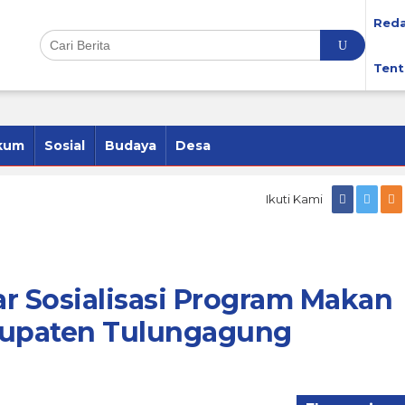
Reda
Tent
kum
Sosial
Budaya
Desa
Ikuti Kami
r Sosialisasi Program Makan
abupaten Tulungagung