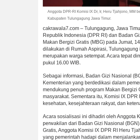
Anggota DPR-RI Komisi IX Dr, Ir, Heru Tjahjono, MM b
Kabupaten Tulungagung Jawa Timur.
cakrawala7.com – Tulungagung, Jawa Timu
Republik Indonesia (DPR RI) dan Badan Giz
Makan Bergizi Gratis (MBG) pada Jumat, 14 
dilakukan di Rumah Aspirasi, Tulungagung i
merupakan warga setempat. Acara tepat dim
pukul 16.00 WIB.
Sebagai informasi, Badan Gizi Nasional 
Kementerian yang berdedikasi dalam pemen
mendukung penuh program Makan Bergizi Gr
masyarakat. Sementara itu, Komisi IX DPR
kesehatan, kesejahteraan rakyat, dan keten
Acara sosialisasi ini dihadiri oleh Anggota
perwakilan dari Badan Gizi Nasional (BGN)
Gratis, Anggota Komisi IX DPR RI Heru Tj
yang pemerintah hadapi dalam menjalank