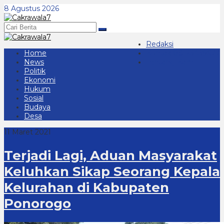
Lewati
8 Agustus 2026
ke
konten
Redaksi
Home
Kontak 08123439677
News
Tentang Kami
Politik
Ekonomi
Hukum
Sosial
Budaya
Desa
11 Maret 2021
Terjadi Lagi, Aduan Masyarakat
Keluhkan Sikap Seorang Kepala
Kelurahan di Kabupaten
Ponorogo