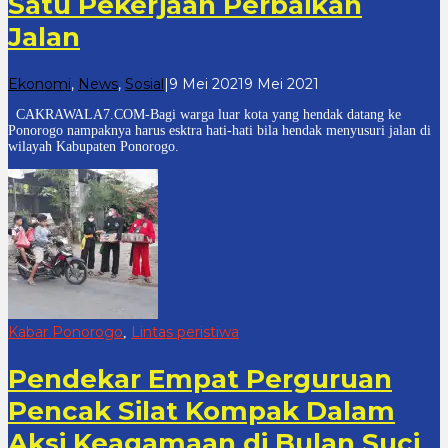
Satu Pekerjaan Perbaikan
Jalan
oleh
Ekonomi
,
News
,
Sosial
|
9 Mei 2021
9 Mei 2021
cakrawala
CAKRAWALA7.COM-Bagi warga luar kota yang hendak datang ke
7
Ponorogo nampaknya harus esktra hati-hati bila hendak menyusuri jalan di
wilayah Kabupaten Ponorogo.
Kabar Ponorogo
Lintas peristiwa
,
Pendekar Empat Perguruan
Pencak Silat Kompak Dalam
Aksi Keagamaan di Bulan Suci