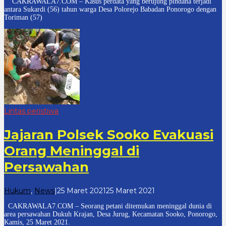
CAKRAWALA7.COM – Kasus perdata yang berujung pindana terjadi
7
antara Sukardi (56) tahun warga Desa Polorejo Babadan Ponorogo dengan
Toriman (57)
Lintas peristiwa
Jajaran Polsek Sooko Evakuasi
Orang Meninggal di
Persawahan
oleh
Hukum
,
News
|
25 Maret 2021
25 Maret 2021
cakrawala
CAKRAWALA7.COM – Seorang petani ditemukan meninggal dunia di
7
area persawahan Dukuh Krajan, Desa Jurug, Kecamatan Sooko, Ponorogo,
Kamis, 25 Maret 2021.