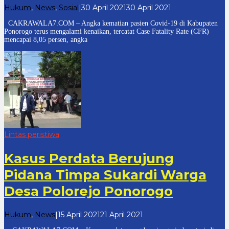
oleh
Hukum
,
News
,
Sosial
|
30 April 2021
30 April 2021
cakrawala
CAKRAWALA7.COM – Angka kematian pasien Covid-19 di Kabupaten
7
Ponorogo terus mengalami kenaikan, tercatat Case Fatality Rate (CFR)
mencapai 8,05 persen, angka
Lintas peristiwa
Kasus Perdata Berujung
Pidana Timpa Sukardi Warga
Desa Polorejo Ponorogo
oleh
Hukum
,
News
|
15 April 2021
21 April 2021
cakrawala