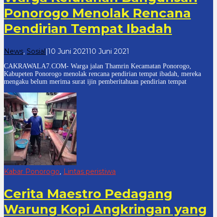
Ponorogo Menolak Rencana
Pendirian Tempat Ibadah
oleh
News
,
Sosial
|
10 Juni 2021
10 Juni 2021
cakrawala
CAKRAWALA7.COM- Warga jalan Thamrin Kecamatan Ponorogo,
7
Kabupeten Ponorogo menolak rencana pendirian tempat ibadah, mereka
mengaku belum merima surat ijin pemberitahuan pendirian tempat
Kabar Ponorogo
Lintas peristiwa
,
Cerita Maestro Pedagang
Warung Kopi Angkringan yang