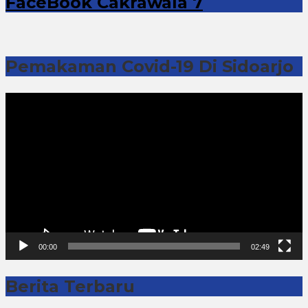
FaceBook Cakrawala 7
Pemakaman Covid-19 Di Sidoarjo
Pemutar
Video
00:00
02:49
Berita Terbaru