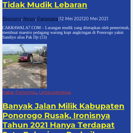
Tidak Mudik Lebaran
oleh
Ekonomi
,
News
,
Pariwisata
|
12 Mei 2021
20 Mei 2021
cakrawala
CAKRAWALA7.COM – Larangan mudik yang ditetapkan oleh pemerintah,
7
membuat maestro pedagang warung kopi angkringan di Ponorogo yakni
Sandiyo alias Pak Dji (53)
Kabar Ponorogo
Lintas peristiwa
,
Banyak Jalan Milik Kabupaten
Ponorogo Rusak, Ironisnya
Tahun 2021 Hanya Terdapat