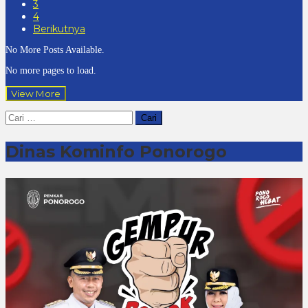
3
4
Berikutnya
No More Posts Available.
No more pages to load.
View More
Cari
untuk:
Dinas Kominfo Ponorogo