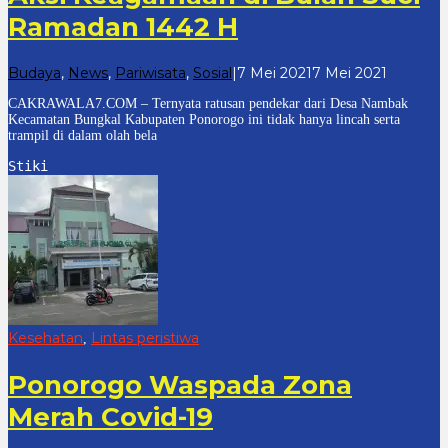
Ramadan 1442 H
oleh
Budaya
,
News
,
Pariwisata
,
Sosial
|
7 Mei 2021
7 Mei 2021
cakrawal
CAKRAWALA7.COM – Ternyata ratusan pendekar dari Desa Nambak
7
Kecamatan Bungkal Kabupaten Ponorogo ini tidak hanya lincah serta
trampil di dalam olah bela
Stiki
Kesehatan
Lintas peristiwa
,
Ponorogo Waspada Zona
Merah Covid-19