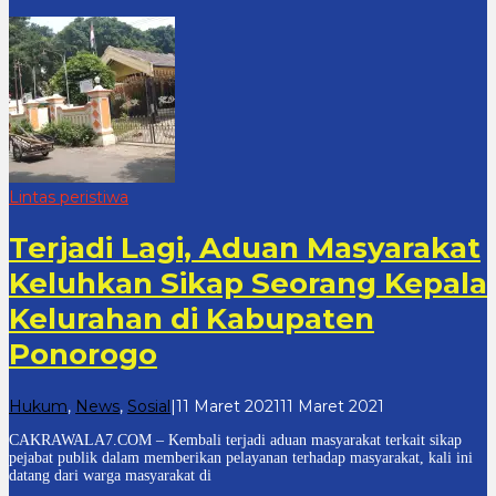
Lintas peristiwa
Terjadi Lagi, Aduan Masyarakat
Keluhkan Sikap Seorang Kepala
Kelurahan di Kabupaten
Ponorogo
oleh
Hukum
,
News
,
Sosial
|
11 Maret 2021
11 Maret 2021
cakrawala
CAKRAWALA7.COM – Kembali terjadi aduan masyarakat terkait sikap
7
pejabat publik dalam memberikan pelayanan terhadap masyarakat, kali ini
datang dari warga masyarakat di