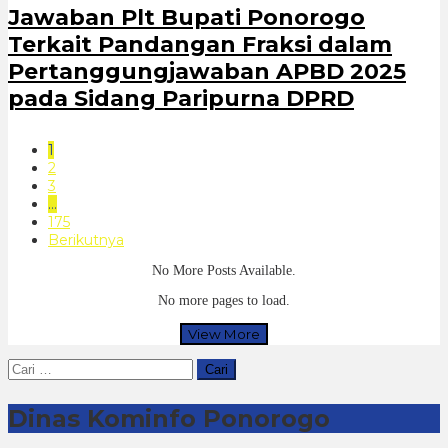
Jawaban Plt Bupati Ponorogo
Terkait Pandangan Fraksi dalam
Pertanggungjawaban APBD 2025
pada Sidang Paripurna DPRD
1
2
3
…
175
Berikutnya
No More Posts Available.
No more pages to load.
View More
Cari
untuk:
Dinas Kominfo Ponorogo