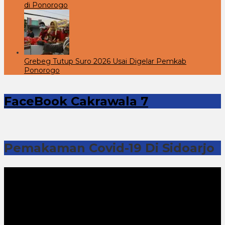
di Ponorogo
Grebeg Tutup Suro 2026 Usai Digelar Pemkab
Ponorogo
FaceBook Cakrawala 7
Pemakaman Covid-19 Di Sidoarjo
Pemutar
Video