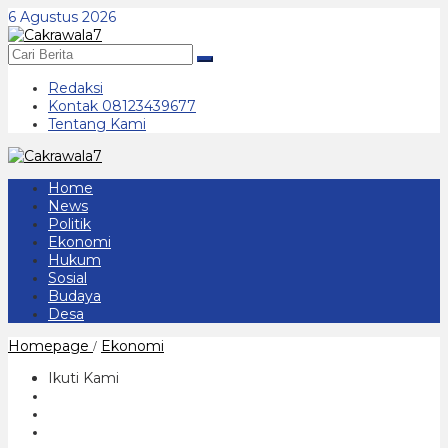
Lewati
6 Agustus 2026
ke
konten
Redaksi
Kontak 08123439677
Tentang Kami
Home
News
Politik
Ekonomi
Hukum
Sosial
Budaya
Desa
Bappeda
Homepage
Ekonomi
/
Litbang
Kabupaten
Ikuti Kami
Ponorogo
Lakukan
Kajian
Reaktivasi