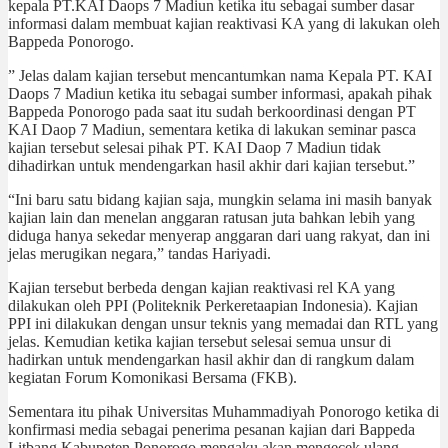
kepala PT.KAI Daops 7 Madiun ketika itu sebagai sumber dasar
informasi dalam membuat kajian reaktivasi KA yang di lakukan oleh
Bappeda Ponorogo.
” Jelas dalam kajian tersebut mencantumkan nama Kepala PT. KAI
Daops 7 Madiun ketika itu sebagai sumber informasi, apakah pihak
Bappeda Ponorogo pada saat itu sudah berkoordinasi dengan PT
KAI Daop 7 Madiun, sementara ketika di lakukan seminar pasca
kajian tersebut selesai pihak PT. KAI Daop 7 Madiun tidak
dihadirkan untuk mendengarkan hasil akhir dari kajian tersebut.”
“Ini baru satu bidang kajian saja, mungkin selama ini masih banyak
kajian lain dan menelan anggaran ratusan juta bahkan lebih yang
diduga hanya sekedar menyerap anggaran dari uang rakyat, dan ini
jelas merugikan negara,” tandas Hariyadi.
Kajian tersebut berbeda dengan kajian reaktivasi rel KA yang
dilakukan oleh PPI (Politeknik Perkeretaapian Indonesia). Kajian
PPI ini dilakukan dengan unsur teknis yang memadai dan RTL yang
jelas. Kemudian ketika kajian tersebut selesai semua unsur di
hadirkan untuk mendengarkan hasil akhir dan di rangkum dalam
kegiatan Forum Komonikasi Bersama (FKB).
Sementara itu pihak Universitas Muhammadiyah Ponorogo ketika di
konfirmasi media sebagai penerima pesanan kajian dari Bappeda
Litbang Kabupeten Ponorogo mengaku akan mengecek ulang