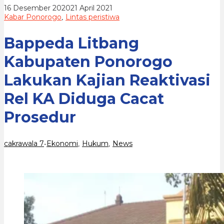
Rel
oleh
16 Desember 2020
21 April 2021
KA
cakrawala
Kabar Ponorogo
Lintas peristiwa
,
Diduga
7
Cacat
Prosedur
Bappeda Litbang
Kabupaten Ponorogo
Lakukan Kajian Reaktivasi
Rel KA Diduga Cacat
Prosedur
cakrawala 7
Ekonomi
Hukum
News
-
,
,