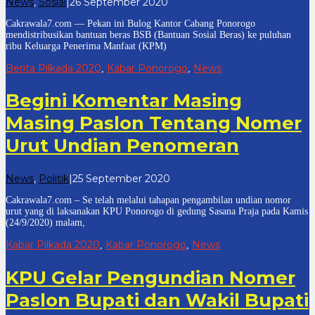
oleh
News
,
Sosial
|
26 September 2020
cakrawala
Cakrawala7.com — Pekan ini Bulog Kantor Cabang Ponorogo
7
mendistribusikan bantuan beras BSB (Bantuan Sosial Beras) ke puluhan
ribu Keluarga Penerima Manfaat (KPM)
Berita Pilkada 2020
Kabar Ponorogo
News
,
,
Begini Komentar Masing
Masing Paslon Tentang Nomer
Urut Undian Penomeran
oleh
News
,
Politik
|
25 September 2020
cakrawala
Cakrawala7.com – Se telah melalui tahapan pengambilan undian nomor
7
urut yang di laksanakan KPU Ponorogo di gedung Sasana Praja pada Kamis
(24/9/2020) malam,
Kabar Pilkada 2020
Kabar Ponorogo
News
,
,
KPU Gelar Pengundian Nomer
Paslon Bupati dan Wakil Bupati