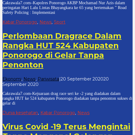
Cakrawala7.com–Kapolres Ponorogo AKBP Mochamad Nur Azis dalam
7
peringatan Hari Lalu Lintas Bhayangkara ke 65 yang bertemakan ” Road
Safety Policing : Implementasi
Kabar Ponorogo
News
Sport
,
,
Perlombaan Dragrace Dalam
Rangka HUT 524 Kabupaten
Ponorogo di Gelar Tanpa
Penonton
Ekonomi
,
News
,
Pariwisata
|
20 September 2020
20
oleh
September 2020
cakrawala
Cakrawala7.com-Kejuaraan drag race seri ke -2 yang diadakan dalam
7
rangka HUT ke 524 kabupaten Ponorogo diadakan tanpa penonton sukses di
gelar di
Dunia kesehatan
Kabar Ponorogo
News
,
,
Virus Covid -19 Terus Mengintai