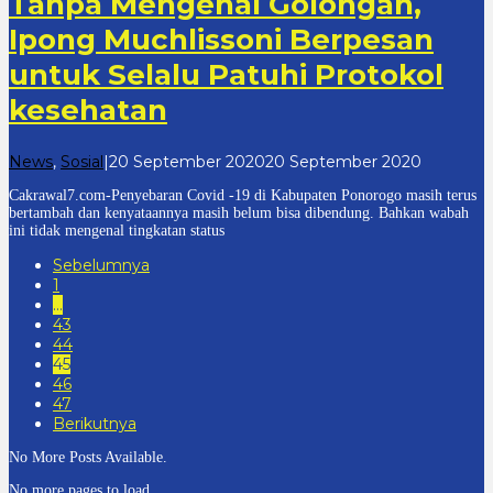
Tanpa Mengenal Golongan,
Ipong Muchlissoni Berpesan
untuk Selalu Patuhi Protokol
kesehatan
oleh
News
,
Sosial
|
20 September 2020
20 September 2020
cakrawala
Cakrawal7.com-Penyebaran Covid -19 di Kabupaten Ponorogo masih terus
7
bertambah dan kenyataannya masih belum bisa dibendung. Bahkan wabah
ini tidak mengenal tingkatan status
Sebelumnya
1
…
43
44
45
46
47
Berikutnya
No More Posts Available.
No more pages to load.