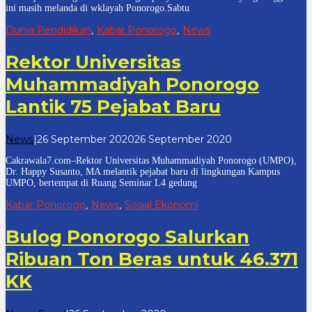
ini masih melanda di wklayah Ponorogo.Sabtu
Dunia Pendidikan
Kabar Ponorogo
News
,
,
Rektor Universitas
Muhammadiyah Ponorogo
Lantik 75 Pejabat Baru
oleh
News
|
26 September 2020
26 September 2020
cakrawala
Cakrawala7.com–Rektor Universitas Muhammadiyah Ponorogo (UMPO),
7
Dr. Happy Susanto, MA melantik pejabat baru di lingkungan Kampus
UMPO, bertempat di Ruang Seminar L4 gedung
Kabar Ponorogo
News
Sosial Ekonomi
,
,
Bulog Ponorogo Salurkan
Ribuan Ton Beras untuk 46.371
KK