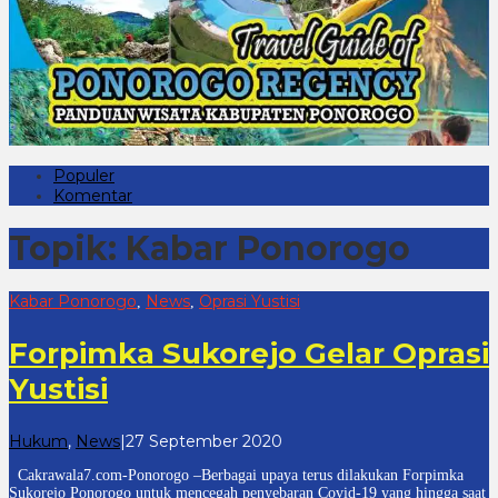
Populer
Komentar
Topik:
Kabar Ponorogo
Kabar Ponorogo
News
Oprasi Yustisi
,
,
Forpimka Sukorejo Gelar Oprasi
Yustisi
oleh
Hukum
,
News
|
27 September 2020
cakrawala
Cakrawala7.com-Ponorogo –Berbagai upaya terus dilakukan Forpimka
7
Sukorejo Ponorogo untuk mencegah penyebaran Covid-19 yang hingga saat