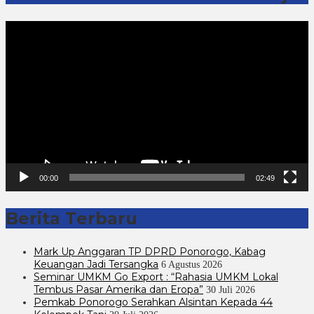
Pemutar
Video
00:00
02:49
Berita Terbaru
Mark Up Anggaran TP DPRD Ponorogo, Kabag
Keuangan Jadi Tersangka
6 Agustus 2026
Seminar UMKM Go Export : “Rahasia UMKM Lokal
Tembus Pasar Amerika dan Eropa”
30 Juli 2026
Pemkab Ponorogo Serahkan Alsintan Kepada 44