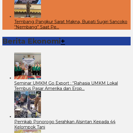
Tembang Pangkur Sarat Makna, Bupati Sugiri Sancoko
“Nembang” Saat Pe…
Berita Ekonomi
+
Seminar UMKM Go Export : “Rahasia UMKM Lokal
Tembus Pasar Amerika dan Erop…
Pemkab Ponorogo Serahkan Alsintan Kepada 44
Kelompok Tani