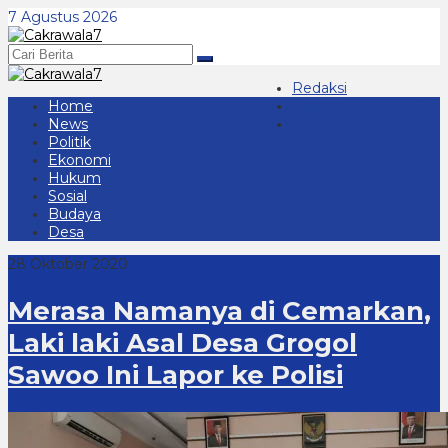
Lewati
7 Agustus 2026
ke
konten
Redaksi
Home
Kontak 08123439677
News
Tentang Kami
Politik
Ekonomi
Hukum
Sosial
Budaya
Desa
28 Oktober 2020
Merasa Namanya di Cemarkan,
Laki laki Asal Desa Grogol
Sawoo Ini Lapor ke Polisi