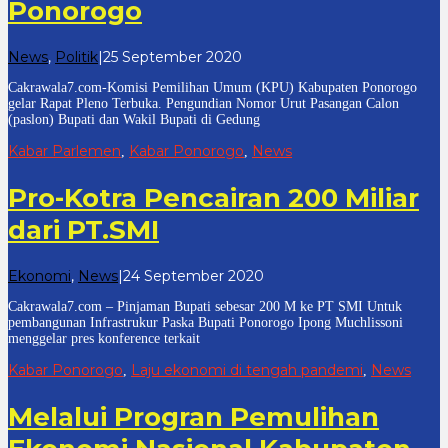
Ponorogo
oleh
News
,
Politik
|
25 September 2020
cakrawala
Cakrawala7.com-Komisi Pemilihan Umum (KPU) Kabupaten Ponorogo
7
gelar Rapat Pleno Terbuka. Pengundian Nomor Urut Pasangan Calon
(paslon) Bupati dan Wakil Bupati di Gedung
Kabar Parlemen
Kabar Ponorogo
News
,
,
Pro-Kotra Pencairan 200 Miliar
dari PT.SMI
oleh
Ekonomi
,
News
|
24 September 2020
cakrawala
Cakrawala7.com – Pinjaman Bupati sebesar 200 M ke PT SMI Untuk
7
pembangunan Infrastrukur Paska Bupati Ponorogo Ipong Muchlissoni
menggelar pres konference terkait
Kabar Ponorogo
Laju ekonomi di tengah pandemi
News
,
,
Melalui Progran Pemulihan