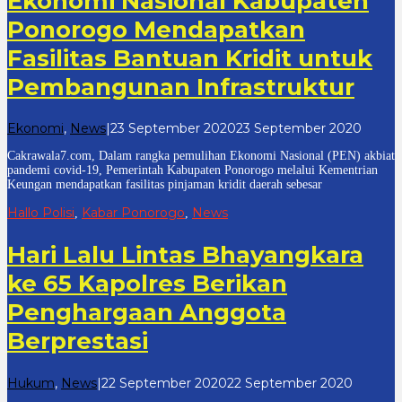
Ekonomi Nasional Kabupaten
Ponorogo Mendapatkan
Fasilitas Bantuan Kridit untuk
Pembangunan Infrastruktur
oleh
Ekonomi
,
News
|
23 September 2020
23 September 2020
cakraw
Cakrawala7.com, Dalam rangka pemulihan Ekonomi Nasional (PEN) akbiat
7
pandemi covid-19, Pemerintah Kabupaten Ponorogo melalui Kementrian
Keungan mendapatkan fasilitas pinjaman kridit daerah sebesar
Hallo Polisi
Kabar Ponorogo
News
,
,
Hari Lalu Lintas Bhayangkara
ke 65 Kapolres Berikan
Penghargaan Anggota
Berprestasi
oleh
Hukum
,
News
|
22 September 2020
22 September 2020
cakrawa