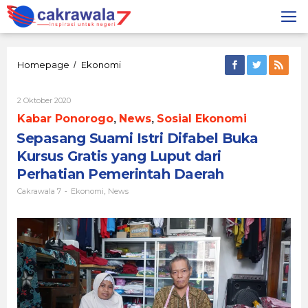
Lewati
ke
konten
Sepasang
Homepage
Ekonomi
/
Suami
Istri
Oleh
2 Oktober 2020
Difabel
Cakrawala
Buka
Kabar Ponorogo
News
Sosial Ekonomi
,
,
7
Kursus
Sepasang Suami Istri Difabel Buka
Gratis
yang
Kursus Gratis yang Luput dari
Luput
Perhatian Pemerintah Daerah
dari
Perhatian
Cakrawala 7
Ekonomi
News
-
,
Pemerintah
Daerah