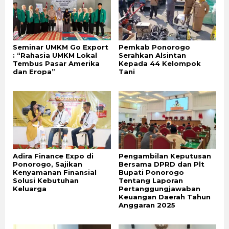
Seminar UMKM Go Export
Pemkab Ponorogo
: “Rahasia UMKM Lokal
Serahkan Alsintan
Tembus Pasar Amerika
Kepada 44 Kelompok
dan Eropa”
Tani
Adira Finance Expo di
Pengambilan Keputusan
Ponorogo, Sajikan
Bersama DPRD dan Plt
Kenyamanan Finansial
Bupati Ponorogo
Solusi Kebutuhan
Tentang Laporan
Keluarga
Pertanggungjawaban
Keuangan Daerah Tahun
Anggaran 2025