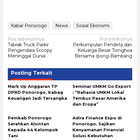
Kabar Ponorogo
News
Sosial Ekonomi
Navigasi
Pos sebelumnya
Pos berikutnya
Tabrak Truck Parkir
Perkumpulan Pendeta dan
pos
Pengendara Scoopy
Keluarga Besar Tionghoa
Meninggal Dunia
Bersama Ipong-Bambang
Posting Terkait
Mark Up Anggaran TP
Seminar UMKM Go Export
DPRD Ponorogo, Kabag
: “Rahasia UMKM Lokal
Keuangan Jadi Tersangka
Tembus Pasar Amerika
dan Eropa”
Pemkab Ponorogo
Adira Finance Expo di
Serahkan Alsintan
Ponorogo, Sajikan
Kepada 44 Kelompok
Kenyamanan Finansial
Tani
Solusi Kebutuhan