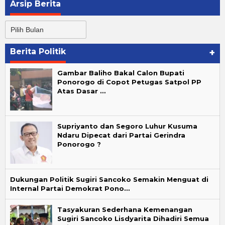
Arsip Berita
Arsip
Berita
Berita Politik
+
Gambar Baliho Bakal Calon Bupati
Ponorogo di Copot Petugas Satpol PP
Atas Dasar …
Supriyanto dan Segoro Luhur Kusuma
Ndaru Dipecat dari Partai Gerindra
Ponorogo ?
Dukungan Politik Sugiri Sancoko Semakin Menguat di
Internal Partai Demokrat Pono…
Tasyakuran Sederhana Kemenangan
Sugiri Sancoko Lisdyarita Dihadiri Semua