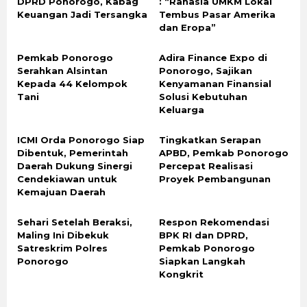
DPRD Ponorogo, Kabag
: “Rahasia UMKM Lokal
Keuangan Jadi Tersangka
Tembus Pasar Amerika
dan Eropa”
Pemkab Ponorogo
Adira Finance Expo di
Serahkan Alsintan
Ponorogo, Sajikan
Kepada 44 Kelompok
Kenyamanan Finansial
Tani
Solusi Kebutuhan
Keluarga
ICMI Orda Ponorogo Siap
Tingkatkan Serapan
Dibentuk, Pemerintah
APBD, Pemkab Ponorogo
Daerah Dukung Sinergi
Percepat Realisasi
Cendekiawan untuk
Proyek Pembangunan
Kemajuan Daerah
Sehari Setelah Beraksi,
Respon Rekomendasi
Maling Ini Dibekuk
BPK RI dan DPRD,
Satreskrim Polres
Pemkab Ponorogo
Ponorogo
Siapkan Langkah
Kongkrit