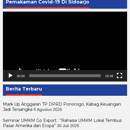
Pemakaman Covid-19 Di Sidoarjo
Pemutar
Video
00:00
02:49
Berita Terbaru
Mark Up Anggaran TP DPRD Ponorogo, Kabag Keuangan
Jadi Tersangka
6 Agustus 2026
Seminar UMKM Go Export : “Rahasia UMKM Lokal Tembus
Pasar Amerika dan Eropa”
30 Juli 2026