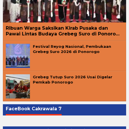
Ribuan Warga Saksikan Kirab Pusaka dan
Pawai Lintas Budaya Grebeg Suro di Ponoro…
Festival Reyog Nasional, Pembukaan
Grebeg Suro 2026 di Ponorogo
Grebeg Tutup Suro 2026 Usai Digelar
Pemkab Ponorogo
FaceBook Cakrawala 7