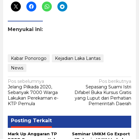
Menyukai ini:
Kabar Ponorogo
Kejadian Laka Lantas
News
Navigasi
Pos sebelumnya
Pos berikutnya
Jelang Pilkada 2020,
Sepasang Suami Istri
pos
Sebanyak 7000 Warga
Difabel Buka Kursus Gratis
Lakukan Perekaman e-
yang Luput dari Perhatian
KTP Pemula
Pemerintah Daerah
Posting Terkait
Mark Up Anggaran TP
Seminar UMKM Go Export