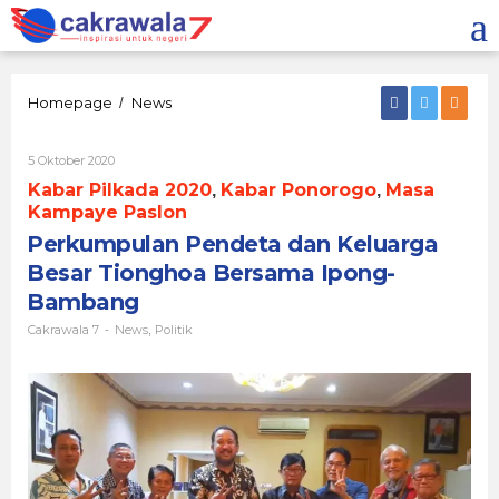
Lewati
ke
konten
Perkumpulan
Homepage
News
/
Pendeta
dan
Oleh
5 Oktober 2020
Keluarga
Cakrawala
Besar
Kabar Pilkada 2020
Kabar Ponorogo
Masa
,
,
7
Tionghoa
Kampaye Paslon
Bersama
Perkumpulan Pendeta dan Keluarga
Ipong-
Bambang
Besar Tionghoa Bersama Ipong-
Bambang
Cakrawala 7
News
Politik
-
,