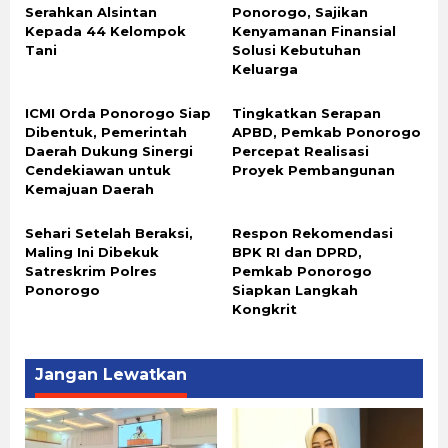
Serahkan Alsintan
Ponorogo, Sajikan
Kepada 44 Kelompok
Kenyamanan Finansial
Tani
Solusi Kebutuhan
Keluarga
ICMI Orda Ponorogo Siap
Tingkatkan Serapan
Dibentuk, Pemerintah
APBD, Pemkab Ponorogo
Daerah Dukung Sinergi
Percepat Realisasi
Cendekiawan untuk
Proyek Pembangunan
Kemajuan Daerah
Sehari Setelah Beraksi,
Respon Rekomendasi
Maling Ini Dibekuk
BPK RI dan DPRD,
Satreskrim Polres
Pemkab Ponorogo
Ponorogo
Siapkan Langkah
Kongkrit
Jangan Lewatkan