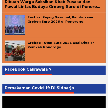
Ribuan Warga Saksikan Kirab Pusaka dan
Pawai Lintas Budaya Grebeg Suro di Ponoro…
Festival Reyog Nasional, Pembukaan
Grebeg Suro 2026 di Ponorogo
Grebeg Tutup Suro 2026 Usai Digelar
Pemkab Ponorogo
FaceBook Cakrawala 7
Pemakaman Covid-19 Di Sidoarjo
Pemutar
Video