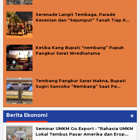
Serenade Langit Tembaga, Parade
Kesenian dan “Sejumput” Tanah Tiap K…
Ketika Kang Bupati “nembang” Pupuh
Pangkur Serat Wredhatama
Tembang Pangkur Sarat Makna, Bupati
Sugiri Sancoko “Nembang” Saat Pe…
Berita Ekonomi
+
Seminar UMKM Go Export : “Rahasia UMKM
Lokal Tembus Pasar Amerika dan Erop…