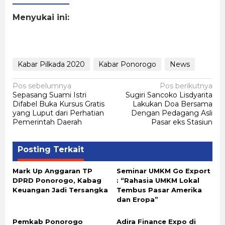
Menyukai ini:
Kabar Pilkada 2020
Kabar Ponorogo
News
Navigasi
Pos sebelumnya
Pos berikutnya
Sepasang Suami Istri
Sugiri Sancoko Lisdyarita
pos
Difabel Buka Kursus Gratis
Lakukan Doa Bersama
yang Luput dari Perhatian
Dengan Pedagang Asli
Pemerintah Daerah
Pasar eks Stasiun
Posting Terkait
Mark Up Anggaran TP
Seminar UMKM Go Export
DPRD Ponorogo, Kabag
: “Rahasia UMKM Lokal
Keuangan Jadi Tersangka
Tembus Pasar Amerika
dan Eropa”
Pemkab Ponorogo
Adira Finance Expo di