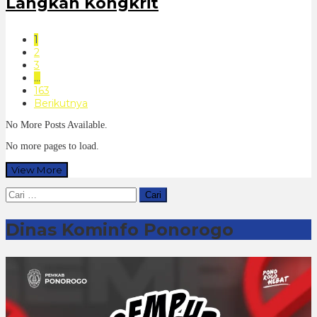
Langkah Kongkrit
1
2
3
…
163
Berikutnya
No More Posts Available.
No more pages to load.
View More
Cari
untuk:
Dinas Kominfo Ponorogo