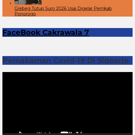
Grebeg Tutup Suro 2026 Usai Digelar Pemkab
Ponorogo
FaceBook Cakrawala 7
Pemakaman Covid-19 Di Sidoarjo
Pemutar
Video