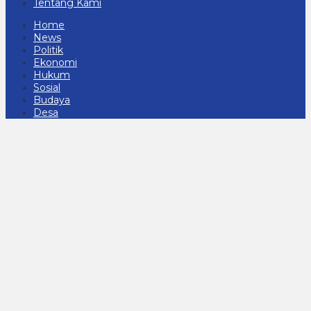
Tentang Kami
Home
News
Politik
Ekonomi
Hukum
Sosial
Budaya
Desa