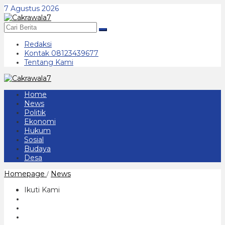
Lewati
7 Agustus 2026
ke
konten
Redaksi
Kontak 08123439677
Tentang Kami
Home
News
Politik
Ekonomi
Hukum
Sosial
Budaya
Desa
Warga
Homepage
News
/
Protes
Tuntut
Ikuti Kami
Shelter
Pindah
ke
Kampung