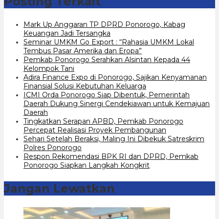
Posting Terkait
Mark Up Anggaran TP DPRD Ponorogo, Kabag
Keuangan Jadi Tersangka
Seminar UMKM Go Export : “Rahasia UMKM Lokal
Tembus Pasar Amerika dan Eropa”
Pemkab Ponorogo Serahkan Alsintan Kepada 44
Kelompok Tani
Adira Finance Expo di Ponorogo, Sajikan Kenyamanan
Finansial Solusi Kebutuhan Keluarga
ICMI Orda Ponorogo Siap Dibentuk, Pemerintah
Daerah Dukung Sinergi Cendekiawan untuk Kemajuan
Daerah
Tingkatkan Serapan APBD, Pemkab Ponorogo
Percepat Realisasi Proyek Pembangunan
Sehari Setelah Beraksi, Maling Ini Dibekuk Satreskrim
Polres Ponorogo
Respon Rekomendasi BPK RI dan DPRD, Pemkab
Ponorogo Siapkan Langkah Kongkrit
Jangan Lewatkan