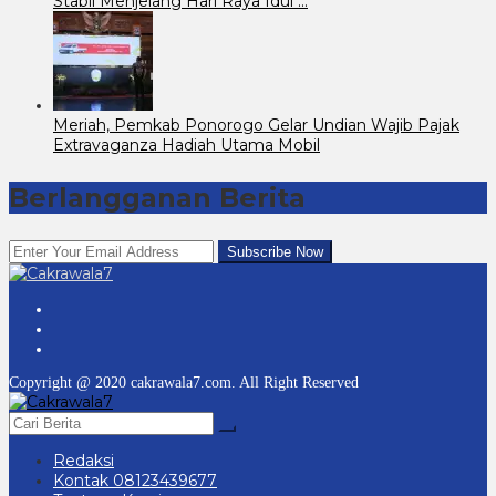
Stabil Menjelang Hari Raya Idul …
Meriah, Pemkab Ponorogo Gelar Undian Wajib Pajak
Extravaganza Hadiah Utama Mobil
Berlangganan Berita
Copyright @ 2020 cakrawala7.com. All Right Reserved
Redaksi
Kontak 08123439677