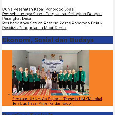
Dunia Kesehatan
Kabar Ponorogo
Sosial
Navigasi
Pos sebelumnya
Suami Pergoki Istri Selingkuh Dengan
Perangkat Desa
pos
Pos berikutnya
Satuan Reserse Polres Ponorogo Bekuk
Residivis Penggelapan Mobil Rental
Ekonomi, Sosial dan Budaya
Seminar UMKM Go Export : “Rahasia UMKM Lokal
Tembus Pasar Amerika dan Erop…