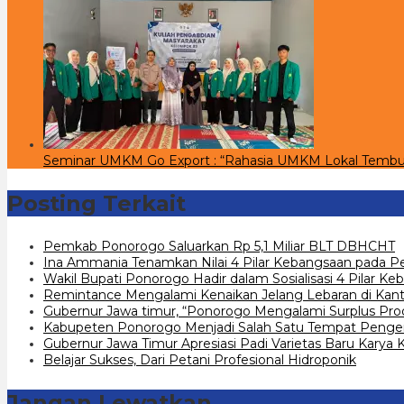
Seminar UMKM Go Export : “Rahasia UMKM Lokal Tembu
Posting Terkait
Pemkab Ponorogo Saluarkan Rp 5,1 Miliar BLT DBHCHT
Ina Ammania Tenamkan Nilai 4 Pilar Kebangsaan pada 
Wakil Bupati Ponorogo Hadir dalam Sosialisasi 4 Pilar
Remintance Mengalami Kenaikan Jelang Lebaran di Kant
Gubernur Jawa timur, “Ponorogo Mengalami Surplus Prod
Kabupeten Ponorogo Menjadi Salah Satu Tempat Penge
Gubernur Jawa Timur Apresiasi Padi Varietas Baru Karya 
Belajar Sukses, Dari Petani Profesional Hidroponik
Jangan Lewatkan