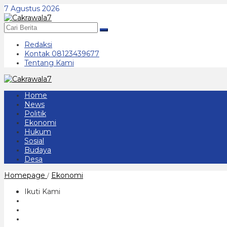
Lewati
7 Agustus 2026
ke
konten
Redaksi
Kontak 08123439677
Tentang Kami
Home
News
Politik
Ekonomi
Hukum
Sosial
Budaya
Desa
Kuatkan
Homepage
Ekonomi
/
Ekonomi
Kreatif,
Ikuti Kami
Pemkab
Ponorogo
Gelar
Pekan