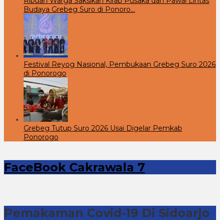
Ribuan Warga Saksikan Kirab Pusaka dan Pawai Lintas
Budaya Grebeg Suro di Ponoro…
Festival Reyog Nasional, Pembukaan Grebeg Suro 2026
di Ponorogo
Grebeg Tutup Suro 2026 Usai Digelar Pemkab
Ponorogo
FaceBook Cakrawala 7
Pemakaman Covid-19 Di Sidoarjo