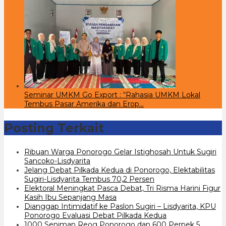
Seminar UMKM Go Export : “Rahasia UMKM Lokal
Tembus Pasar Amerika dan Erop…
Posting Terkait
Ribuan Warga Ponorogo Gelar Istighosah Untuk Sugiri
Sancoko-Lisdyarita
Jelang Debat Pilkada Kedua di Ponorogo, Elektabilitas
Sugiri-Lisdyarita Tembus 70,2 Persen
Elektoral Meningkat Pasca Debat, Tri Risma Harini Figur
Kasih Ibu Sepanjang Masa
Dianggap Intimidatif ke Paslon Sugiri – Lisdyarita, KPU
Ponorogo Evaluasi Debat Pilkada Kedua
1000 Seniman Reog Ponorogo dan 600 Perpek 5