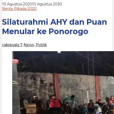
oleh
10 Agustus 2020
10 Agustus 2020
cakrawala
Berita Pilkada 2020
7
Silaturahmi AHY dan Puan
Menular ke Ponorogo
cakrawala 7
News
Politik
-
,