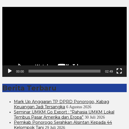
Pemutar
Video
00:00
02:49
Berita Terbaru
Mark Up Anggaran TP DPRD Ponorogo, Kabag
Keuangan Jadi Tersangka
6 Agustus 2026
Seminar UMKM Go Export : “Rahasia UMKM Lokal
Tembus Pasar Amerika dan Eropa”
30 Juli 2026
Pemkab Ponorogo Serahkan Alsintan Kepada 44
Kelompok Tani
29 Juli 2026