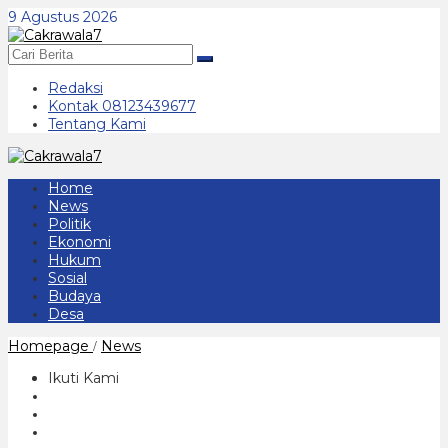
Lewati
9 Agustus 2026
ke
konten
Redaksi
Kontak 08123439677
Tentang Kami
Home
News
Politik
Ekonomi
Hukum
Sosial
Budaya
Desa
Silaturahmi
Homepage
News
/
AHY
dan
Ikuti Kami
Puan
Menular
ke
Ponorogo