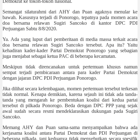
Demokrat ke tokoh-tokoh nasional.
Semangat silaturahmi dari AHY dan Puan agaknya menular ke
bawah. Kasusnya terjadi di Ponorogo, tepatnya pada momen acara
doa bersama relawan Sugiri Sancoko di kantor DPC PDI
Perjuangan Sabtu 8/8/2020.
Ya. Ada yang luput dari pemberitaan di media massa terkait acara
doa bersama relawan Sugiri Sancoko tersebut. Apa itu? Yaitu
kehadiran kader-kader Partai Demokrat Ponorogo yang sebagian
juga menjabat sebagai ketua PAC di beberapa kecamatan.
Meskipun tidak direncanakan untuk pertemuan khusus namun
sempat terjadi pembicaraan antara para kader Partai Demokrat
dengan jajaran DPC PDI Perjuangan Ponorogo.
Jika dilihat secara kelembagaan, momen pertemuan tersebut terkesan
tidak normal. Kenapa demikian, karena sejauh ini tidak ada tanda-
tanda yang mengarah ke pembentukan koalisi dari kedua partai
tersebut di pilkada Ponorogo. Beda dengan DPC PPP yang sejak
awal sudah secara resmi mendeklarasikan dukungan pada Sugiri
Sancoko.
Memang AHY dan Puan sama-sama menyampaikan bahwa ada
kerjasama koalisi antara Partai Demokrat dan PDI Perjuangan di
beberapa pilkada, tapi keduanya tidak menyebutkan secara spesifik