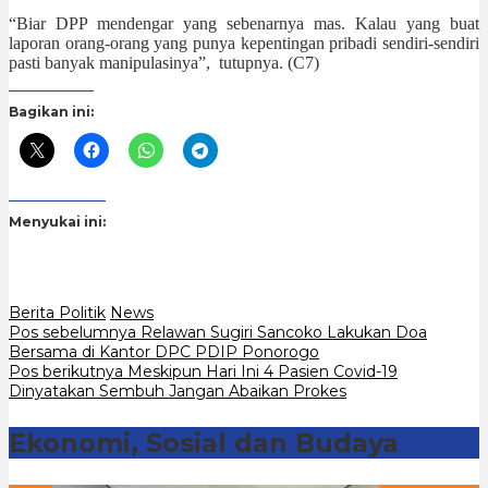
“Biar DPP mendengar yang sebenarnya mas. Kalau yang buat
laporan orang-orang yang punya kepentingan pribadi sendiri-sendiri
pasti banyak manipulasinya”, tutupnya. (C7)
Bagikan ini:
Menyukai ini:
Berita Politik
News
Navigasi
Pos sebelumnya
Relawan Sugiri Sancoko Lakukan Doa
Bersama di Kantor DPC PDIP Ponorogo
pos
Pos berikutnya
Meskipun Hari Ini 4 Pasien Covid-19
Dinyatakan Sembuh Jangan Abaikan Prokes
Ekonomi, Sosial dan Budaya