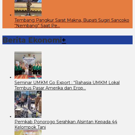
Tembang Pangkur Sarat Makna, Bupati Sugiri Sancoko
“Nembang” Saat Pe…
Berita Ekonomi
+
Seminar UMKM Go Export : “Rahasia UMKM Lokal
Tembus Pasar Amerika dan Erop…
Pemkab Ponorogo Serahkan Alsintan Kepada 44
Kelompok Tani