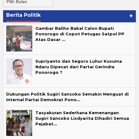
Berita
Berita Politik
+
Gambar Baliho Bakal Calon Bupati
Ponorogo di Copot Petugas Satpol PP
Atas Dasar …
Supriyanto dan Segoro Luhur Kusuma
Ndaru Dipecat dari Partai Gerindra
Ponorogo ?
Dukungan Politik Sugiri Sancoko Semakin Menguat di
Internal Partai Demokrat Pono…
Tasyakuran Sederhana Kemenangan
Sugiri Sancoko Lisdyarita Dihadiri Semua
Pejabat…