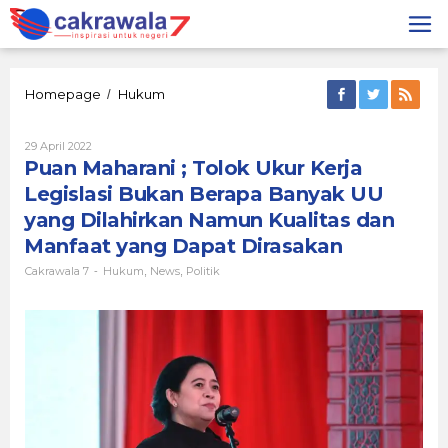
Lewati
ke
konten
Puan
Homepage
Hukum
/
Maharani
;
Oleh
29 April 2022
Tolok
Cakrawala
Puan Maharani ; Tolok Ukur Kerja
Ukur
7
Kerja
Legislasi Bukan Berapa Banyak UU
Legislasi
yang Dilahirkan Namun Kualitas dan
Bukan
Berapa
Manfaat yang Dapat Dirasakan
Banyak
Cakrawala 7
Hukum
News
Politik
-
,
UU
,
yang
Dilahirkan
Namun
Kualitas
dan
Manfaat
yang
Dapat
Dirasakan