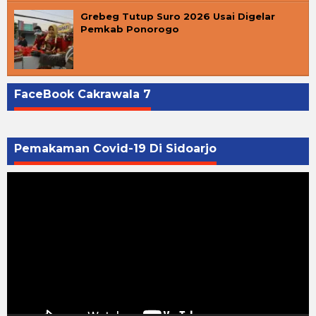
Grebeg Tutup Suro 2026 Usai Digelar
Pemkab Ponorogo
FaceBook Cakrawala 7
Pemakaman Covid-19 Di Sidoarjo
Pemutar
Video