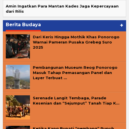
Amin Ingatkan Para Mantan Kades Jaga Kepercayaan
dari Rilis
Berita Budaya
+
Dari Keris Hingga Mothik Khas Ponorogo
Warnai Pameran Pusaka Grebeg Suro
2025
Pembangunan Museum Reog Ponorogo
Masuk Tahap Pemasangan Panel dan
Layer Terbuat …
Serenade Langit Tembaga, Parade
Kesenian dan “Sejumput” Tanah Tiap K…
Ketika Kang Bupati “nembang” Pupuh