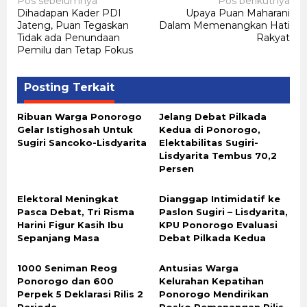
Navigasi
Pos sebelumnya
Pos berikutnya
Dihadapan Kader PDI
Upaya Puan Maharani
pos
Jateng, Puan Tegaskan
Dalam Memenangkan Hati
Tidak ada Penundaan
Rakyat
Pemilu dan Tetap Fokus
Posting Terkait
Ribuan Warga Ponorogo
Jelang Debat Pilkada
Gelar Istighosah Untuk
Kedua di Ponorogo,
Sugiri Sancoko-Lisdyarita
Elektabilitas Sugiri-
Lisdyarita Tembus 70,2
Persen
Elektoral Meningkat
Dianggap Intimidatif ke
Pasca Debat, Tri Risma
Paslon Sugiri – Lisdyarita,
Harini Figur Kasih Ibu
KPU Ponorogo Evaluasi
Sepanjang Masa
Debat Pilkada Kedua
1000 Seniman Reog
Antusias Warga
Ponorogo dan 600
Kelurahan Kepatihan
Perpek 5 Deklarasi Rilis 2
Ponorogo Mendirikan