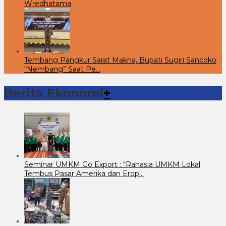
Wredhatama
Tembang Pangkur Sarat Makna, Bupati Sugiri Sancoko
“Nembang” Saat Pe…
Berita Ekonomi
+
Seminar UMKM Go Export : “Rahasia UMKM Lokal
Tembus Pasar Amerika dan Erop…