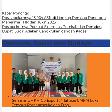
Kabar Ponorigo
Navigasi
Pos sebelumnya
13.964 ASN di Lingkup Pemkab Ponorogo
Menerima THR dan Tukin 2023
pos
Pos berikutnya
Perkuat Sinergitas Pemkab dan Pemdes,
Bupati Sugiri Adakan Cangkrukan dengan Kades
Ekonomi, Sosial dan Budaya
Seminar UMKM Go Export : “Rahasia UMKM Lokal
Tembus Pasar Amerika dan Erop…