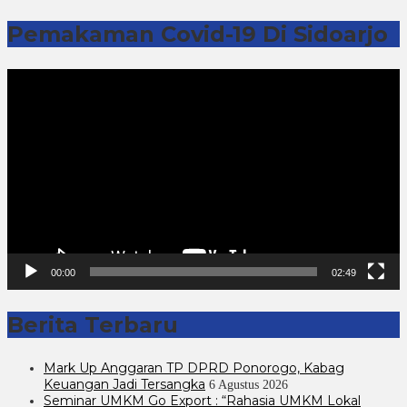
Pemakaman Covid-19 Di Sidoarjo
Pemutar
Video
00:00
02:49
Berita Terbaru
Mark Up Anggaran TP DPRD Ponorogo, Kabag
Keuangan Jadi Tersangka
6 Agustus 2026
Seminar UMKM Go Export : “Rahasia UMKM Lokal