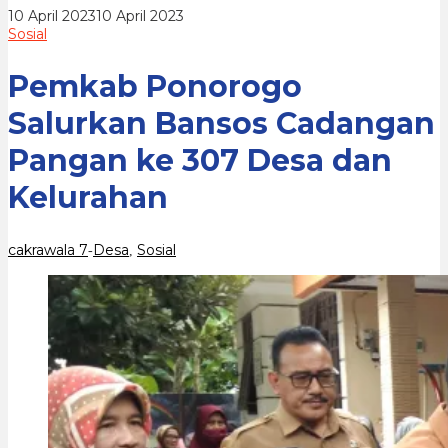
307
oleh
10 April 2023
10 April 2023
Desa
cakrawala
Sosial
dan
7
Kelurahan
Pemkab Ponorogo
Salurkan Bansos Cadangan
Pangan ke 307 Desa dan
Kelurahan
cakrawala 7
Desa
Sosial
-
,