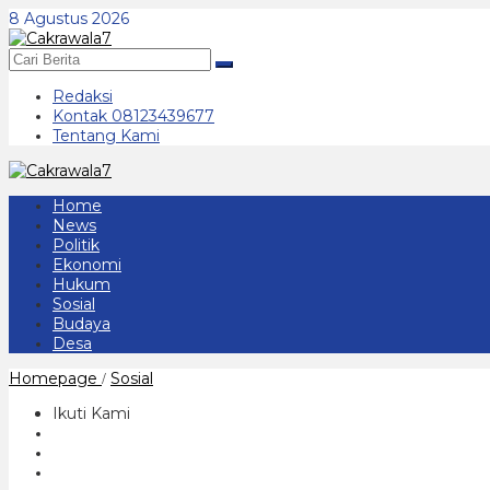
Lewati
8 Agustus 2026
ke
konten
Redaksi
Kontak 08123439677
Tentang Kami
Home
News
Politik
Ekonomi
Hukum
Sosial
Budaya
Desa
Gubernur
Homepage
Sosial
/
Jatim
Serahkan
Ikuti Kami
Santunan
untuk
1000
Anak