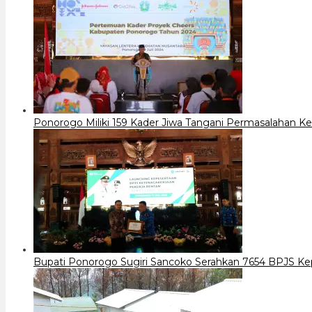
Ponorogo Miliki 159 Kader Jiwa Tangani Permasalahan K
Bupati Ponorogo Sugiri Sancoko Serahkan 7654 BPJS K