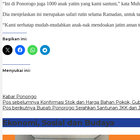
“Ini di Ponorogo juga 1000 anak yatim yang kami santuni,” kata M
Dia menjelaskan ini merupakan safari rutin selama Ramadan, untuk tah
“Kami nerhatap mudah-mudahkan anak-nak mendoakan jatim aman tent
Bagikan ini:
Menyukai ini:
Kabar Ponorigo
Navigasi
Pos sebelumnya
Konfirmasi Stok dan Harga Bahan Pokok, Gub
Pos berikutnya
Bupati Ponorogo Serahkan Santunan JKK dan J
pos
Ekonomi, Sosial dan Budaya