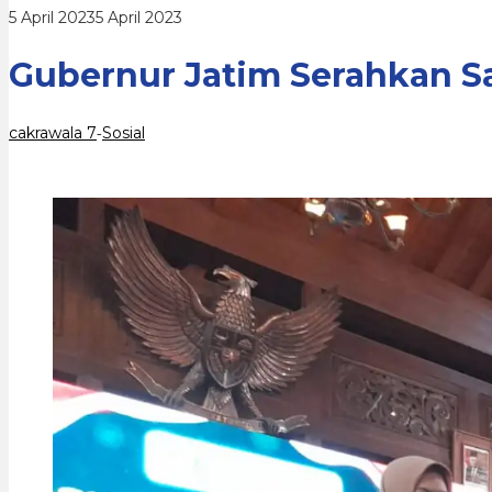
Yatim
oleh
5 April 2023
5 April 2023
di
cakrawala
Ponorogo
7
Gubernur Jatim Serahkan S
cakrawala 7
Sosial
-