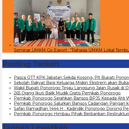
Seminar UMKM Go Export : “Rahasia UMKM Lokal Tembu
Posting Terkait
Pasca OTT KPK Jabatan Sekda Kosong, Plt Bupati Ponor
Sekolah Rakyat Bagi Keluarga Miskin Ekstrem akan Buka
Wakil Bupati Ponorogo Tinjau Langsung Jalan Rusak di 
265 Orang Ikuti Balik Mudik Gratis Pemkab Ponorogo
Pemkab Ponorogo Serahkan Bansos BPJS Kepada Ahli Wa
Pemkab Ponorogo Salurkan Bansos Cadangan Pangan ke
Safari Ramadhan 1444 H : Kadindik Ponorogo Dorong Pe
Pemkab Ponorogo Himbau Pihak Berbankan Restrukturi
Jangan Lewatkan