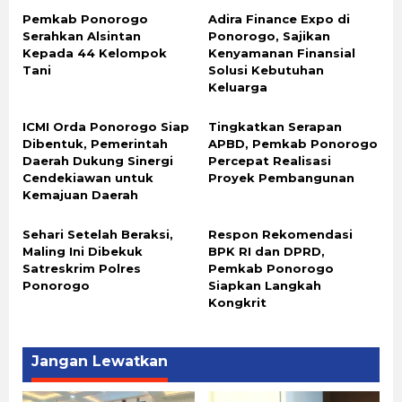
Pemkab Ponorogo
Adira Finance Expo di
Serahkan Alsintan
Ponorogo, Sajikan
Kepada 44 Kelompok
Kenyamanan Finansial
Tani
Solusi Kebutuhan
Keluarga
ICMI Orda Ponorogo Siap
Tingkatkan Serapan
Dibentuk, Pemerintah
APBD, Pemkab Ponorogo
Daerah Dukung Sinergi
Percepat Realisasi
Cendekiawan untuk
Proyek Pembangunan
Kemajuan Daerah
Sehari Setelah Beraksi,
Respon Rekomendasi
Maling Ini Dibekuk
BPK RI dan DPRD,
Satreskrim Polres
Pemkab Ponorogo
Ponorogo
Siapkan Langkah
Kongkrit
Jangan Lewatkan