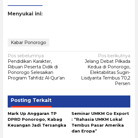
Menyukai ini:
Kabar Ponorogo
Navigasi
Pos sebelumnya
Pos berikutnya
Pendidikan Karakter,
Jelang Debat Pilkada
pos
Ribuan Peserta Didik di
Kedua di Ponorogo,
Ponorogo Selesaikan
Elektabilitas Sugiri-
Program Tahfidz Al-Qur’an
Lisdyarita Tembus 70,2
Persen
Posting Terkait
Mark Up Anggaran TP
Seminar UMKM Go Export
DPRD Ponorogo, Kabag
: “Rahasia UMKM Lokal
Keuangan Jadi Tersangka
Tembus Pasar Amerika
dan Eropa”