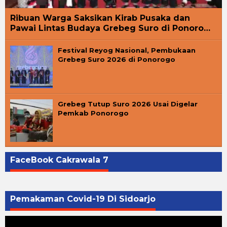
Ribuan Warga Saksikan Kirab Pusaka dan
Pawai Lintas Budaya Grebeg Suro di Ponoro…
Festival Reyog Nasional, Pembukaan
Grebeg Suro 2026 di Ponorogo
Grebeg Tutup Suro 2026 Usai Digelar
Pemkab Ponorogo
FaceBook Cakrawala 7
Pemakaman Covid-19 Di Sidoarjo
Pemutar