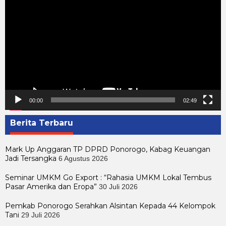
Video
00:00
02:49
Berita Terbaru
Mark Up Anggaran TP DPRD Ponorogo, Kabag Keuangan
Jadi Tersangka
6 Agustus 2026
Seminar UMKM Go Export : “Rahasia UMKM Lokal Tembus
Pasar Amerika dan Eropa”
30 Juli 2026
Pemkab Ponorogo Serahkan Alsintan Kepada 44 Kelompok
Tani
29 Juli 2026