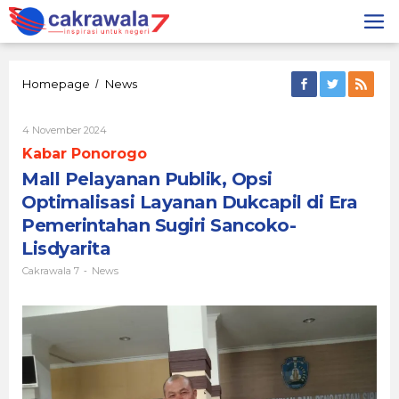
Lewati
ke
konten
Mall
Homepage
News
/
Pelayanan
Publik,
Oleh
4 November 2024
Opsi
Cakrawala
Optimalisasi
Kabar Ponorogo
7
Layanan
Mall Pelayanan Publik, Opsi
Dukcapil
di
Optimalisasi Layanan Dukcapil di Era
Era
Pemerintahan Sugiri Sancoko-
Pemerintahan
Sugiri
Lisdyarita
Sancoko-
Cakrawala 7
News
-
Lisdyarita