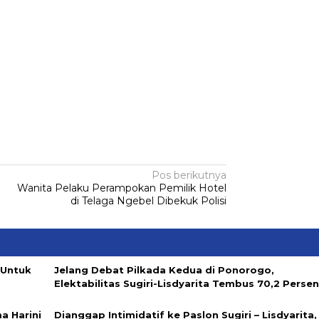
Pos berikutnya
Wanita Pelaku Perampokan Pemilik Hotel
di Telaga Ngebel Dibekuk Polisi
 Untuk
Jelang Debat Pilkada Kedua di Ponorogo,
Elektabilitas Sugiri-Lisdyarita Tembus 70,2 Perse
a Harini
Dianggap Intimidatif ke Paslon Sugiri – Lisdyarita,