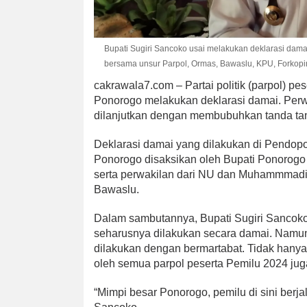
Bupati Sugiri Sancoko usai melakukan deklarasi da
bersama unsur Parpol, Ormas, Bawaslu, KPU, Forkopim
cakrawala7.com – Partai politik (parpol) p
Ponorogo melakukan deklarasi damai. Perw
dilanjutkan dengan membubuhkan tanda ta
Deklarasi damai yang dilakukan di Pendo
Ponorogo disaksikan oleh Bupati Ponorogo
serta perwakilan dari NU dan Muhammmadiya
Bawaslu.
Dalam sambutannya, Bupati Sugiri Sancok
seharusnya dilakukan secara damai. Namun,
dilakukan dengan bermartabat. Tidak hanya
oleh semua parpol peserta Pemilu 2024 juga
“Mimpi besar Ponorogo, pemilu di sini berja