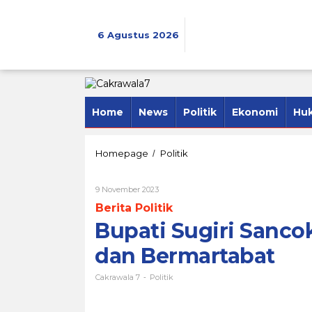
Lewati
ke
konten
6 Agustus 2026
Home
News
Politik
Ekonomi
Hu
Bupati
Homepage
Politik
/
Sugiri
Sancoko
Oleh
9 November 2023
:
Cakrawala
Pemilu
Berita Politik
7
2024
Bupati Sugiri Sanco
Harus
Damai
dan Bermartabat
dan
Bermartabat
Cakrawala 7
Politik
-