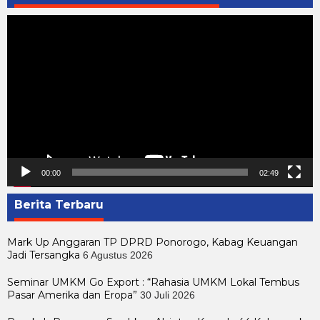
Pemutar
Video
00:00
02:49
Berita Terbaru
Mark Up Anggaran TP DPRD Ponorogo, Kabag Keuangan
Jadi Tersangka
6 Agustus 2026
Seminar UMKM Go Export : “Rahasia UMKM Lokal Tembus
Pasar Amerika dan Eropa”
30 Juli 2026