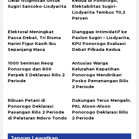
Gelar Istighosah Untuk
Kedua di Ponorogo,
Sugiri Sancoko-Lisdyarita
Elektabilitas Sugiri-
Lisdyarita Tembus 70,2
Persen
Elektoral Meningkat
Dianggap Intimidatif ke
Pasca Debat, Tri Risma
Paslon Sugiri – Lisdyarita,
Harini Figur Kasih Ibu
KPU Ponorogo Evaluasi
Sepanjang Masa
Debat Pilkada Kedua
1000 Seniman Reog
Antusias Warga
Ponorogo dan 600
Kelurahan Kepatihan
Perpek 5 Deklarasi Rilis 2
Ponorogo Mendirikan
Periode
Posko Pemenangan Rilis
2 Periode
Ribuan Petani di
Dukungan Terus Mengalir,
Ponorogo Deklarasi
PKL Aloon-Aloon
Pasangan Rilis 2 Periode
Ponorogo Deklarasi Rilis
di Pelataran Ndoro Tondo
2 Periode
Jangan Lewatkan