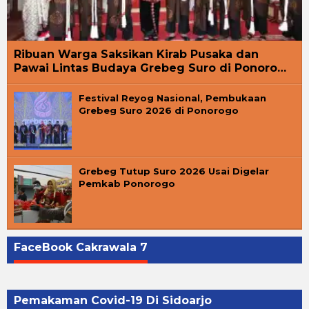
Ribuan Warga Saksikan Kirab Pusaka dan
Pawai Lintas Budaya Grebeg Suro di Ponoro…
Festival Reyog Nasional, Pembukaan
Grebeg Suro 2026 di Ponorogo
Grebeg Tutup Suro 2026 Usai Digelar
Pemkab Ponorogo
FaceBook Cakrawala 7
Pemakaman Covid-19 Di Sidoarjo