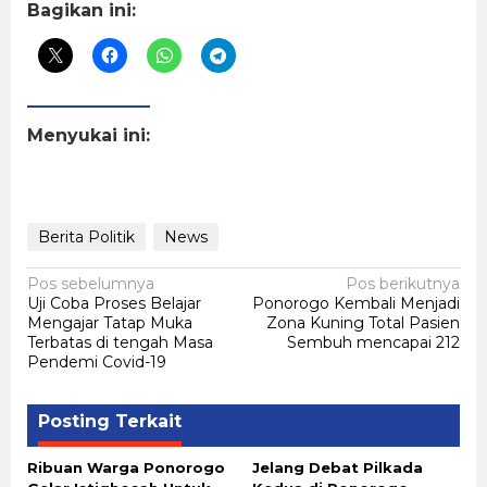
Bagikan ini:
Menyukai ini:
Berita Politik
News
Navigasi
Pos sebelumnya
Pos berikutnya
Uji Coba Proses Belajar
Ponorogo Kembali Menjadi
pos
Mengajar Tatap Muka
Zona Kuning Total Pasien
Terbatas di tengah Masa
Sembuh mencapai 212
Pendemi Covid-19
Posting Terkait
Ribuan Warga Ponorogo
Jelang Debat Pilkada