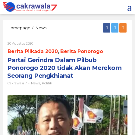
Lewati
ke
konten
Partai
Homepage
News
/
Gerindra
Dalam
Oleh
20 Agustus 2020
Pilbub
Cakrawala
Ponorogo
Berita Pilkada 2020
Berita Ponorogo
,
7
2020
Partai Gerindra Dalam Pilbub
tidak
Akan
Ponorogo 2020 tidak Akan Merekom
Merekom
Seorang Pengkhianat
Seorang
Pengkhianat
Cakrawala 7
News
Politik
-
,