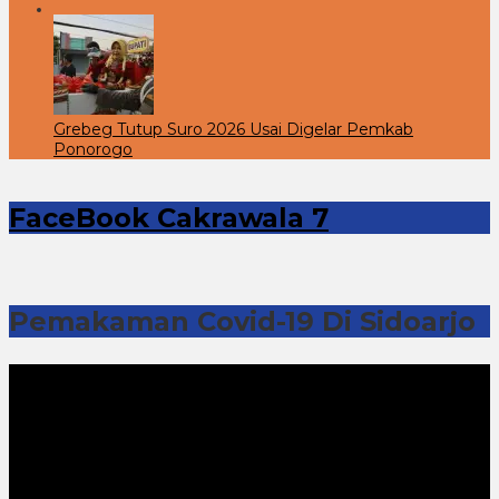
Grebeg Tutup Suro 2026 Usai Digelar Pemkab
Ponorogo
FaceBook Cakrawala 7
Pemakaman Covid-19 Di Sidoarjo
Pemutar
Video