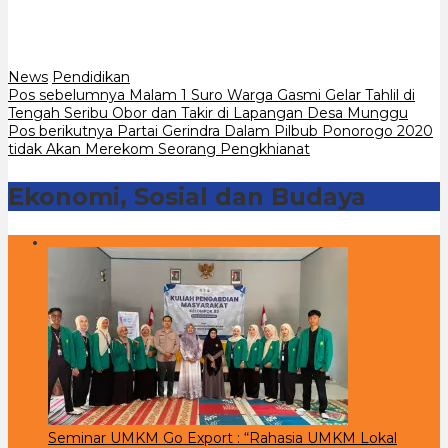
News
Pendidikan
Navigasi
Pos sebelumnya
Malam 1 Suro Warga Gasmi Gelar Tahlil di
Tengah Seribu Obor dan Takir di Lapangan Desa Munggu
pos
Pos berikutnya
Partai Gerindra Dalam Pilbub Ponorogo 2020
tidak Akan Merekom Seorang Pengkhianat
Ekonomi, Sosial dan Budaya
Seminar UMKM Go Export : “Rahasia UMKM Lokal