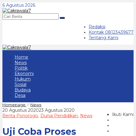
Lewati
6 Agustus 2026
ke
konten
Redaksi
Kontak 08123439677
Tentang Kami
Home
News
Politik
Ekonomi
Hukum
Sosial
Budaya
Desa
Uji
Homepage
News
/
Coba
oleh
20 Agustus 2020
23 Agustus 2020
Proses
Ikuti Kami
cakrawala
Berita Ponorogo
Dunia Pendidikan
News
,
,
Belajar
7
Mengajar
Uji Coba Proses
Tatap
Muka