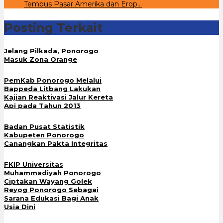
Tembus Pasar Amerika dan Erop…
Posting Terkait
Jelang Pilkada, Ponorogo
Masuk Zona Orange
PemKab Ponorogo Melalui
Bappeda Litbang Lakukan
Kajian Reaktivasi Jalur Kereta
Api pada Tahun 2013
Badan Pusat Statistik
Kabupeten Ponorogo
Canangkan Pakta Integritas
FKIP Universitas
Muhammadiyah Ponorogo
Ciptakan Wayang Golek
Reyog Ponorogo Sebagai
Sarana Edukasi Bagi Anak
Usia Dini