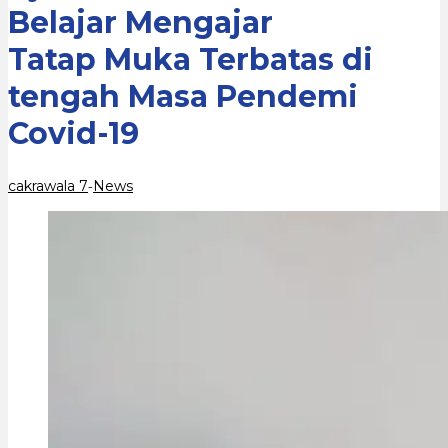
Terbatas
Belajar Mengajar
di
tengah
Tatap Muka Terbatas di
Masa
Pendemi
tengah Masa Pendemi
Covid-
19
Covid-19
cakrawala 7
News
-