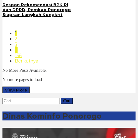
Respon Rekomendasi BPK RI
dan DPRD, Pemkab Ponorogo
Siapkan Langkah Kongkrit
1
2
3
…
158
Berikutnya
No More Posts Available.
No more pages to load.
View More
Cari
untuk:
Dinas Kominfo Ponorogo