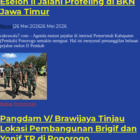
Eselon II Jalani Profeling di BKN
Jawa Timur
oleh
News
|
26 Mei 2026
26 Mei 2026
cakrawala
cakrawala7.com – Agenda mutasi pejabat di internal Pemerintah Kabupaten
7
(Pemkab) Ponorogo semakin menguat. Hal ini menyusul pemanggilan belasan
pejabat eselon II Pemkab
Kabar Ponorogo
Pangdam V/ Brawijaya Tinjau
Lokasi Pembangunan Brigif dan
Yonif TP di Ponorogo