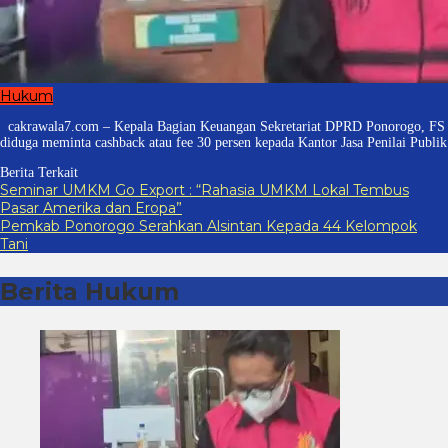
Hukum
cakrawala7.com – Kepala Bagian Keuangan Sekretariat DPRD Ponorogo, FS
diduga meminta cashback atau fee 30 persen kepada Kantor Jasa Penilai Publik
Berita Terkait
Seminar UMKM Go Export : “Rahasia UMKM Lokal Tembus
Pasar Amerika dan Eropa”
Pemkab Ponorogo Serahkan Alsintan Kepada 44 Kelompok
Tani
Berita Hukum