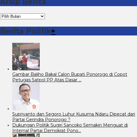
Arsip Berita
Arsip
Berita
Berita Politik
+
Gambar Baliho Bakal Calon Bupati Ponorogo di Copot
Petugas Satpol PP Atas Dasar …
Supriyanto dan Segoro Luhur Kusuma Ndaru Dipecat dari
Partai Gerindra Ponorogo ?
Dukungan Politik Sugiri Sancoko Semakin Menguat di
Internal Partai Demokrat Pono…