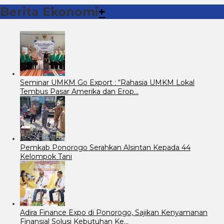
Berita Ekonomi
+
Seminar UMKM Go Export : “Rahasia UMKM Lokal
Tembus Pasar Amerika dan Erop…
Pemkab Ponorogo Serahkan Alsintan Kepada 44
Kelompok Tani
Adira Finance Expo di Ponorogo, Sajikan Kenyamanan
Finansial Solusi Kebutuhan Ke…