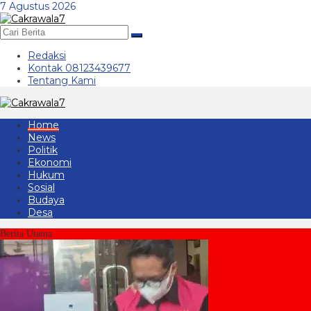
Lewati
7 Agustus 2026
ke
konten
Redaksi
Kontak 08123439677
Tentang Kami
Home
News
Politik
Ekonomi
Hukum
Sosial
Budaya
Desa
Berita Utama