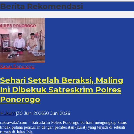
Berita Rekomendasi
Cakrawala7
Kabar Ponorogo
Sehari Setelah Beraksi, Maling
Ini Dibekuk Satreskrim Polres
Ponorogo
oleh
Hukum
|
30 Juni 2026
30 Juni 2026
cakrawala
cakrawala7.com – Satreskrim Polres Ponorogo berhasil mengungkap kasus
7
tindak pidana pencurian dengan pemberatan (curat) yang terjadi di sebuah
rumah di Jalan Jola