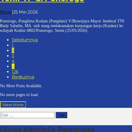
oleh
News
|
25 Mei 2026
cakrawala
Ponorogo,-Panglima Kodam (Pangdam) V/Brawijaya Mayor Jenderal TNI
7
Rudy Saladin, MA. tadi siang melaksanakan kunjungan kerja (Kunker) ke
wilayah Kodim 0802/Ponorogo, Senin (25/05/2026).
Sebelumnya
1
2
3
4
…
126
Berikutnya
No More Posts Available.
No more pages to load.
View More
Cari
untuk:
Dinas Kominfo Ponorogo