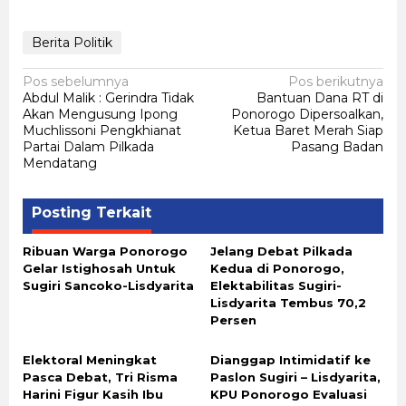
Berita Politik
Navigasi
Pos sebelumnya
Pos berikutnya
Abdul Malik : Gerindra Tidak
Bantuan Dana RT di
pos
Akan Mengusung Ipong
Ponorogo Dipersoalkan,
Muchlissoni Pengkhianat
Ketua Baret Merah Siap
Partai Dalam Pilkada
Pasang Badan
Mendatang
Posting Terkait
Ribuan Warga Ponorogo
Jelang Debat Pilkada
Gelar Istighosah Untuk
Kedua di Ponorogo,
Sugiri Sancoko-Lisdyarita
Elektabilitas Sugiri-
Lisdyarita Tembus 70,2
Persen
Elektoral Meningkat
Dianggap Intimidatif ke
Pasca Debat, Tri Risma
Paslon Sugiri – Lisdyarita,
Harini Figur Kasih Ibu
KPU Ponorogo Evaluasi