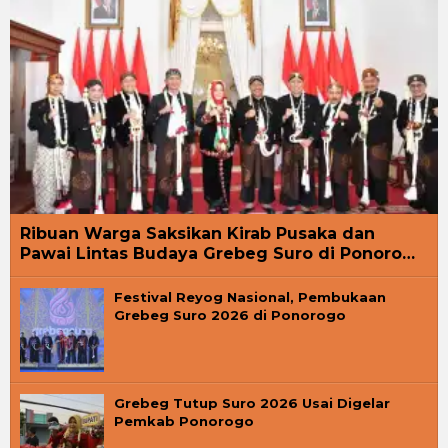
Ribuan Warga Saksikan Kirab Pusaka dan
Pawai Lintas Budaya Grebeg Suro di Ponoro…
Festival Reyog Nasional, Pembukaan
Grebeg Suro 2026 di Ponorogo
Grebeg Tutup Suro 2026 Usai Digelar
Pemkab Ponorogo