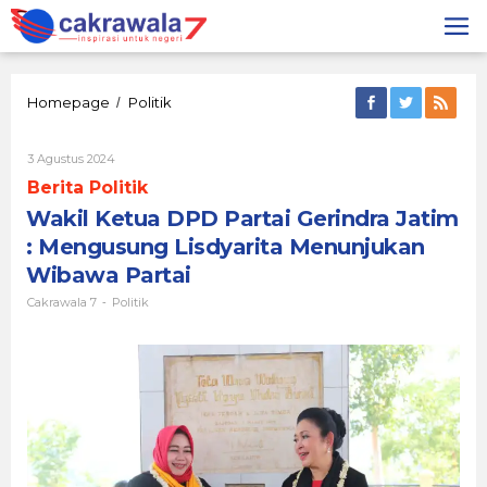
Lewati
ke
konten
Wakil
Homepage
Politik
/
Ketua
DPD
Oleh
3 Agustus 2024
Partai
Cakrawala
Gerindra
Berita Politik
7
Jatim
Wakil Ketua DPD Partai Gerindra Jatim
:
Mengusung
: Mengusung Lisdyarita Menunjukan
Lisdyarita
Wibawa Partai
Menunjukan
Wibawa
Cakrawala 7
Politik
-
Partai