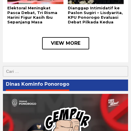
Elektoral Meningkat
Dianggap Intimidatif ke
Pasca Debat, Tri Risma
Paslon Sugiri – Lisdyarita,
Harini Figur Kasih Ibu
KPU Ponorogo Evaluasi
Sepanjang Masa
Debat Pilkada Kedua
VIEW MORE
Cari
untuk:
Dinas Kominfo Ponorogo