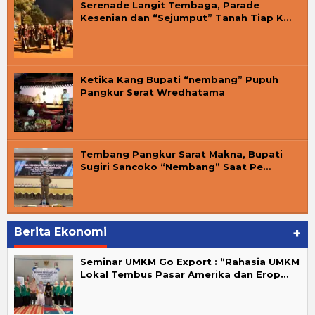
Serenade Langit Tembaga, Parade
Kesenian dan “Sejumput” Tanah Tiap K…
Ketika Kang Bupati “nembang” Pupuh
Pangkur Serat Wredhatama
Tembang Pangkur Sarat Makna, Bupati
Sugiri Sancoko “Nembang” Saat Pe…
Berita Ekonomi
+
Seminar UMKM Go Export : “Rahasia UMKM
Lokal Tembus Pasar Amerika dan Erop…