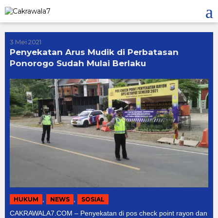
Lewati
ke
konten
3 Mei 2021
Penyekatan Arus Mudik di Perbatasan
Ponorogo Sudah Mulai Berlaku
,
,
HUKUM
NEWS
SOSIAL
CAKRAWALA7.COM – Penyekatan di pos check point rayon dan