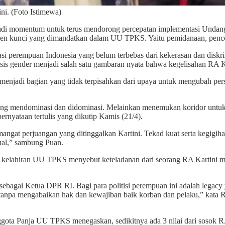
i. (Foto Istimewa)
njadi momentum untuk terus mendorong percepatan implementasi Unda
men kunci yang dimandatkan dalam UU TPKS. Yaitu pemidanaan, pence
 perempuan Indonesia yang belum terbebas dari kekerasan dan diskri
sis gender menjadi salah satu gambaran nyata bahwa kegelisahan RA Ka
enjadi bagian yang tidak terpisahkan dari upaya untuk mengubah per
ang mendominasi dan didominasi. Melainkan menemukan koridor untuk sa
rnyataan tertulis yang dikutip Kamis (21/4).
mangat perjuangan yang ditinggalkan Kartini. Tekad kuat serta kegigi
sual,” sambung Puan.
l kelahiran UU TPKS menyebut keteladanan dari seorang RA Kartini me
n sebagai Ketua DPR RI. Bagi para politisi perempuan ini adalah lega
anpa mengabaikan hak dan kewajiban baik korban dan pelaku,” kata R
anggota Panja UU TPKS menegaskan, sedikitnya ada 3 nilai dari sosok 