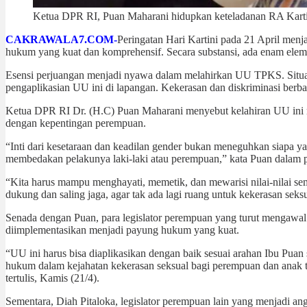
Ketua DPR RI, Puan Maharani hidupkan keteladanan RA Kartin
CAKRAWALA7.COM-
Peringatan Hari Kartini pada 21 April me
hukum yang kuat dan komprehensif. Secara substansi, ada enam ele
Esensi perjuangan menjadi nyawa dalam melahirkan UU TPKS. Situasi
pengaplikasian UU ini di lapangan. Kekerasan dan diskriminasi berba
Ketua DPR RI Dr. (H.C) Puan Maharani menyebut kelahiran UU ini m
dengan kepentingan perempuan.
“Inti dari kesetaraan dan keadilan gender bukan meneguhkan siapa y
membedakan pelakunya laki-laki atau perempuan,” kata Puan dalam pe
“Kita harus mampu menghayati, memetik, dan mewarisi nilai-nilai se
dukung dan saling jaga, agar tak ada lagi ruang untuk kekerasan sek
Senada dengan Puan, para legislator perempuan yang turut mengawa
diimplementasikan menjadi payung hukum yang kuat.
“UU ini harus bisa diaplikasikan dengan baik sesuai arahan Ibu Pua
hukum dalam kejahatan kekerasan seksual bagi perempuan dan anak t
tertulis, Kamis (21/4).
Sementara, Diah Pitaloka, legislator perempuan lain yang menjadi 