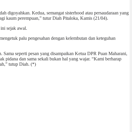
udah digoyahkan. Kedua, semangat sisterhood atau persaudaraan yang
gi kaum perempuan,” tutur Diah Pitaloka, Kamis (21/04).
ni sejak awal.
a mengetuk palu pengesahan dengan kelembutan dan keteguhan
uan. Sama seperti pesan yang disampaikan Ketua DPR Puan Maharani,
dak pidana dan sama sekali bukan hal yang wajar. “Kami berharap
h,” tutup Diah. (*)