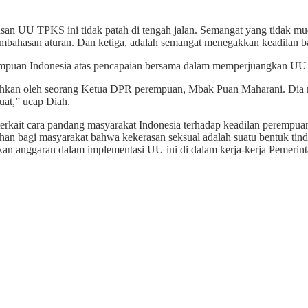
usan UU TPKS ini tidak patah di tengah jalan. Semangat yang tidak m
mbahasan aturan. Dan ketiga, adalah semangat menegakkan keadilan ba
mpuan Indonesia atas pencapaian bersama dalam memperjuangkan UU i
disahkan oleh seorang Ketua DPR perempuan, Mbak Puan Maharani. Di
uat,” ucap Diah.
 terkait cara pandang masyarakat Indonesia terhadap keadilan peremp
ahan bagi masyarakat bahwa kekerasan seksual adalah suatu bentuk tin
akan anggaran dalam implementasi UU ini di dalam kerja-kerja Pemerinta