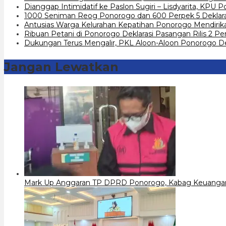
Dianggap Intimidatif ke Paslon Sugiri – Lisdyarita, KPU
1000 Seniman Reog Ponorogo dan 600 Perpek 5 Deklarasi
Antusias Warga Kelurahan Kepatihan Ponorogo Mendirik
Ribuan Petani di Ponorogo Deklarasi Pasangan Rilis 2 Pe
Dukungan Terus Mengalir, PKL Aloon-Aloon Ponorogo Dekl
Jangan Lewatkan
Mark Up Anggaran TP DPRD Ponorogo, Kabag Keuangan