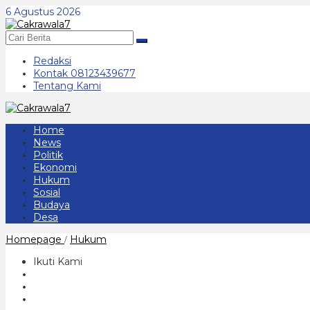
Lewati
6 Agustus 2026
ke
konten
Redaksi
Kontak 08123439677
Tentang Kami
Home
News
Politik
Ekonomi
Hukum
Sosial
Budaya
Desa
Puan
Homepage
Hukum
/
Maharani,
Hidupkan
Ikuti Kami
Keteladanan
RA
Kartini