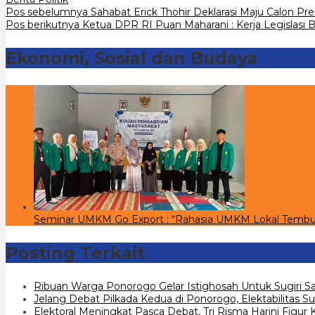
Navigasi
Pos sebelumnya
Sahabat Erick Thohir Deklarasi Maju Calon Pr
Pos berikutnya
Ketua DPR RI Puan Maharani : Kerja Legislasi B
pos
Ekonomi, Sosial dan Budaya
Seminar UMKM Go Export : “Rahasia UMKM Lokal Tembu
Posting Terkait
Ribuan Warga Ponorogo Gelar Istighosah Untuk Sugiri Sa
Jelang Debat Pilkada Kedua di Ponorogo, Elektabilitas Su
Elektoral Meningkat Pasca Debat, Tri Risma Harini Figur