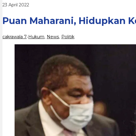
oleh
23 April 2022
cakrawala
7
Puan Maharani, Hidupkan Ke
cakrawala 7
Hukum
News
Politik
-
,
,