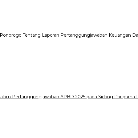
 Ponorogo Tentang Laporan Pertanggungjawaban Keuangan Da
i dalam Pertanggungjawaban APBD 2025 pada Sidang Paripurn