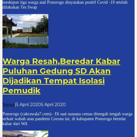
meskipun tiga warga asal Ponorogo dinyatakan positif Covid -19 setelah
dilakukan Tes Swap
Warga Resah,Beredar Kabar
Puluhan Gedung SD Akan
Dijadikan Tempat Isolasi
Pemudik
oleh
News
|
5 April 2020
5 April 2020
cakrawala
Ponorogo (cakrawala7.com)– Di saat suasana cemas ditengah tengah warga
7
terkait wabah atau pandemi Corona ini, di kabupaten Ponorogo beredar
kabar dari WA