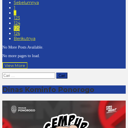
Sebelumnya
1
…
123
124
125
126
Berikutnya
No More Posts Available.
No more pages to load.
View More
Cari
untuk:
Dinas Kominfo Ponorogo