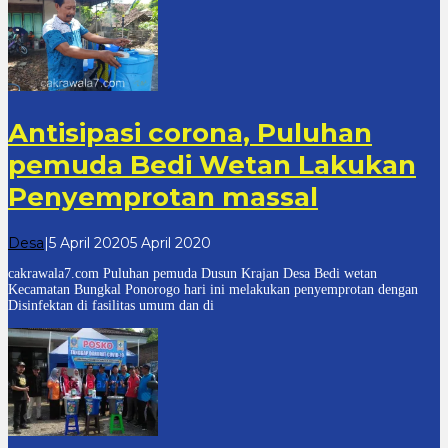
Antisipasi corona, Puluhan
pemuda Bedi Wetan Lakukan
Penyemprotan massal
oleh
Desa
|
5 April 2020
5 April 2020
cakrawala
cakrawala7.com Puluhan pemuda Dusun Krajan Desa Bedi wetan
7
Kecamatan Bungkal Ponorogo hari ini melakukan penyemprotan dengan
Disinfektan di fasilitas umum dan di