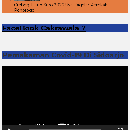
Grebeg Tutup Suro 2026 Usai Digelar Pemkab
Ponorogo
FaceBook Cakrawala 7
Pemakaman Covid-19 Di Sidoarjo
Pemutar
Video