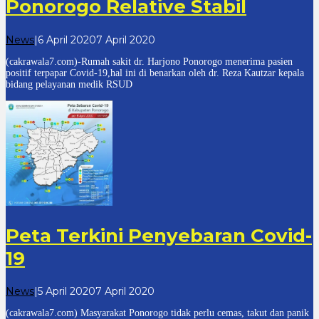
Ponorogo Relative Stabil
oleh
News
|
6 April 2020
7 April 2020
cakrawala
(cakrawala7.com)-Rumah sakit dr. Harjono Ponorogo menerima pasien
7
positif terpapar Covid-19,hal ini di benarkan oleh dr. Reza Kautzar kepala
bidang pelayanan medik RSUD
Peta Terkini Penyebaran Covid-
19
oleh
News
|
5 April 2020
7 April 2020
cakrawala
(cakrawala7.com) Masyarakat Ponorogo tidak perlu cemas, takut dan panik
7