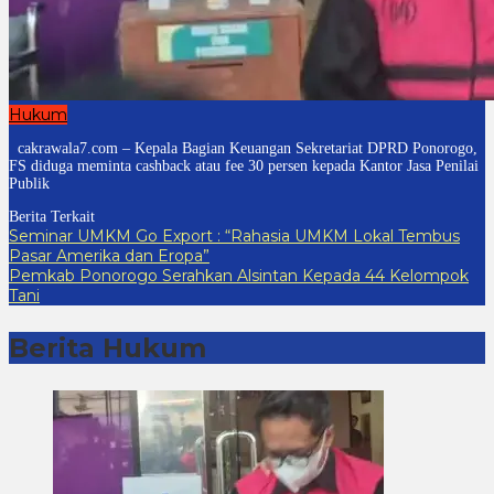
Hukum
cakrawala7.com – Kepala Bagian Keuangan Sekretariat DPRD Ponorogo,
FS diduga meminta cashback atau fee 30 persen kepada Kantor Jasa Penilai
Publik
Berita Terkait
Seminar UMKM Go Export : “Rahasia UMKM Lokal Tembus
Pasar Amerika dan Eropa”
Pemkab Ponorogo Serahkan Alsintan Kepada 44 Kelompok
Tani
Berita Hukum