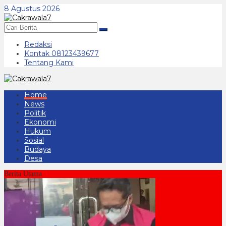
Lewati
8 Agustus 2026
ke
konten
Redaksi
Kontak 08123439677
Tentang Kami
Home
News
Politik
Ekonomi
Hukum
Sosial
Budaya
Desa
Berita Utama