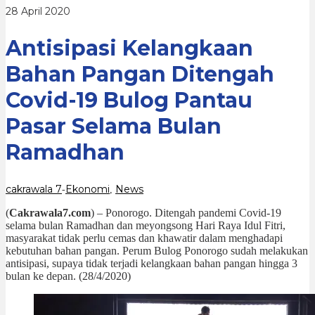
Bulog
oleh
28 April 2020
Pantau
cakrawala
Pasar
7
Selama
Antisipasi Kelangkaan
Bulan
Ramadhan
Bahan Pangan Ditengah
Covid-19 Bulog Pantau
Pasar Selama Bulan
Ramadhan
cakrawala 7
Ekonomi
News
-
,
(
Cakrawala7.com
) – Ponorogo. Ditengah pandemi Covid-19
selama bulan Ramadhan dan meyongsong Hari Raya Idul Fitri,
masyarakat tidak perlu cemas dan khawatir dalam menghadapi
kebutuhan bahan pangan. Perum Bulog Ponorogo sudah melakukan
antisipasi, supaya tidak terjadi kelangkaan bahan pangan hingga 3
bulan ke depan. (28/4/2020)