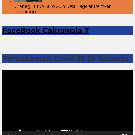
Grebeg Tutup Suro 2026 Usai Digelar Pemkab
Ponorogo
FaceBook Cakrawala 7
Pemakaman Covid-19 Di Sidoarjo
Pemutar
Video