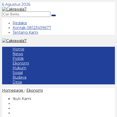
Lewati
6 Agustus 2026
ke
konten
Redaksi
Kontak 08123439677
Tentang Kami
Home
News
Politik
Ekonomi
Hukum
Sosial
Budaya
Desa
Antisipasi
Homepage
Ekonomi
/
Kelangkaan
Bahan
Ikuti Kami
Pangan
Ditengah
Covid-
19