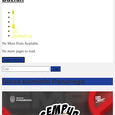
1
2
3
…
167
Berikutnya
No More Posts Available.
No more pages to load.
View More
Cari
untuk:
Dinas Kominfo Ponorogo