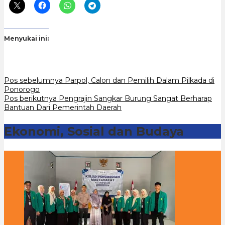
Menyukai ini:
Navigasi
Pos sebelumnya
Parpol, Calon dan Pemilih Dalam Pilkada di
Ponorogo
pos
Pos berikutnya
Pengrajin Sangkar Burung Sangat Berharap
Bantuan Dari Pemerintah Daerah
Ekonomi, Sosial dan Budaya