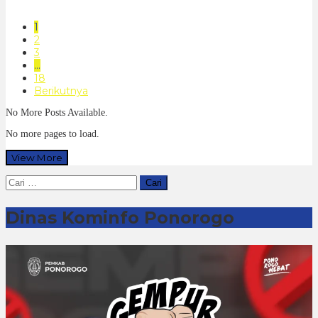
1
2
3
…
18
Berikutnya
No More Posts Available.
No more pages to load.
View More
Cari
untuk:
Dinas Kominfo Ponorogo